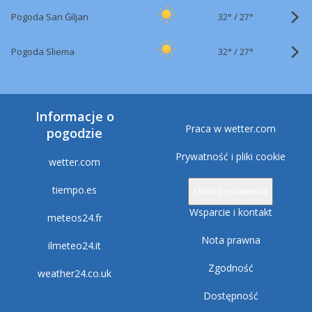
32°
/
Pogoda San Ġiljan
27°
32°
/
Pogoda Sliema
27°
Informacje o
Praca w wetter.com
pogodzie
Prywatność i pliki cookie
wetter.com
tiempo.es
Otwórz ustawienia
Wsparcie i kontakt
meteos24.fr
Nota prawna
ilmeteo24.it
Zgodność
weather24.co.uk
Dostępność