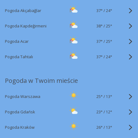
37°
/
Pogoda Akçabağlar
24°
38°
/
Pogoda Kapdeğirmeni
25°
37°
/
Pogoda Acar
25°
37°
/
Pogoda Tahtalı
24°
Pogoda w Twoim mieście
25°
/
Pogoda Warszawa
13°
23°
/
Pogoda Gdańsk
12°
26°
/
Pogoda Kraków
13°