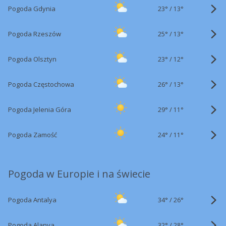
23°
/
Pogoda Gdynia
13°
25°
/
Pogoda Rzeszów
13°
23°
/
Pogoda Olsztyn
12°
26°
/
Pogoda Częstochowa
13°
29°
/
Pogoda Jelenia Góra
11°
24°
/
Pogoda Zamość
11°
Pogoda w Europie i na świecie
34°
/
Pogoda Antalya
26°
32°
/
Pogoda Alanya
28°