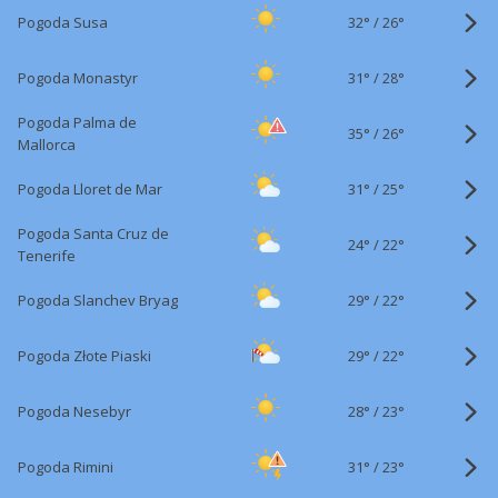
32°
/
Pogoda Susa
26°
31°
/
Pogoda Monastyr
28°
Pogoda Palma de
35°
/
26°
Mallorca
31°
/
Pogoda Lloret de Mar
25°
Pogoda Santa Cruz de
24°
/
22°
Tenerife
29°
/
Pogoda Slanchev Bryag
22°
29°
/
Pogoda Złote Piaski
22°
28°
/
Pogoda Nesebyr
23°
31°
/
Pogoda Rimini
23°