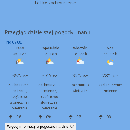
Lekkie zachmurzenie
Przegląd dzisiejszej pogody, İnanlı
Nd 09.08.
Rano
Popołudnie
Wieczór
Noc
06 - 12 h
12 - 18 h
18 - 22 h
22 - 06 h
35°
37°
32°
28°
/ 25°
/ 35°
/ 29°
/ 26°
Zachmurzenie
Zachmurzenie
Pochmurno i
Zachmurzenie
zmienne,
zmienne,
wietrznie
zmienne
częściowo
częściowo
słonecznie i
słonecznie i
wietrznie
wietrznie
0%
0%
0%
0%
W
16 km/h
W
22 km/h
Podmuchy
51 km/h
W
17 km/h
Podmuchy
45 km/h
NW
13 km/h
Więcej informacji o pogodzie na dziś