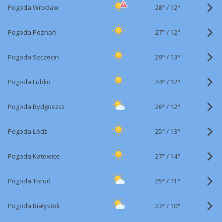
28°
/
Pogoda Wrocław
12°
27°
/
Pogoda Poznań
12°
29°
/
Pogoda Szczecin
13°
24°
/
Pogoda Lublin
12°
26°
/
Pogoda Bydgoszcz
12°
25°
/
Pogoda Łódź
13°
27°
/
Pogoda Katowice
14°
25°
/
Pogoda Toruń
11°
23°
/
Pogoda Białystok
10°