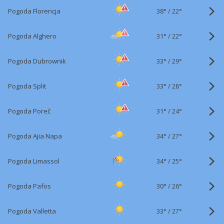
38°
/
Pogoda Florencja
22°
31°
/
Pogoda Alghero
22°
33°
/
Pogoda Dubrownik
29°
33°
/
Pogoda Split
28°
31°
/
Pogoda Poreč
24°
34°
/
Pogoda Ajia Napa
27°
34°
/
Pogoda Limassol
25°
30°
/
Pogoda Pafos
26°
33°
/
Pogoda Valletta
27°