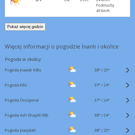
Podmuchy
49 km/h
Pokaż więcej godzin
Więcej informacji o pogodzie İnanlı i okolice
Pogoda w okolicy
38°
/
Pogoda Ḩawār Killis
25°
37°
/
Pogoda Kilis
24°
37°
/
Pogoda Öncüpınar
24°
38°
/
Pogoda Ash Shaykh Rīḩ
24°
38°
/
Pogoda Ḩarjalah
25°