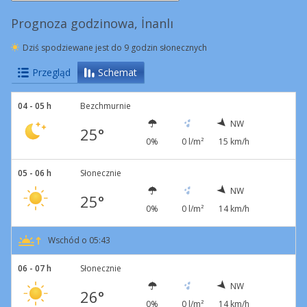
Prognoza godzinowa, İnanlı
Dziś spodziewane jest do 9 godzin słonecznych
Przegląd
Schemat
04 - 05 h
Bezchmurnie
NW
25°
0%
0 l/m²
15 km/h
05 - 06 h
Słonecznie
NW
25°
0%
0 l/m²
14 km/h
Wschód o 05:43
06 - 07 h
Słonecznie
NW
26°
0%
0 l/m²
14 km/h