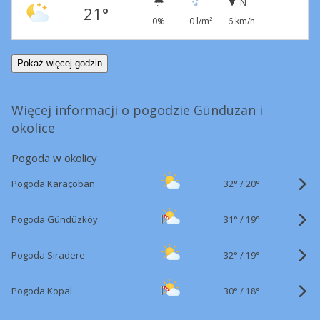
N
21°
0%
0 l/m²
6 km/h
Pokaż więcej godzin
Więcej informacji o pogodzie Gündüzan i
okolice
Pogoda w okolicy
32°
/
Pogoda Karaçoban
20°
31°
/
Pogoda Gündüzköy
19°
32°
/
Pogoda Sıradere
19°
30°
/
Pogoda Kopal
18°