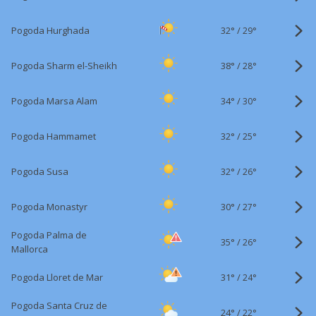
32°
/
Pogoda Hurghada
29°
38°
/
Pogoda Sharm el-Sheikh
28°
34°
/
Pogoda Marsa Alam
30°
32°
/
Pogoda Hammamet
25°
32°
/
Pogoda Susa
26°
30°
/
Pogoda Monastyr
27°
Pogoda Palma de
35°
/
26°
Mallorca
31°
/
Pogoda Lloret de Mar
24°
Pogoda Santa Cruz de
24°
/
22°