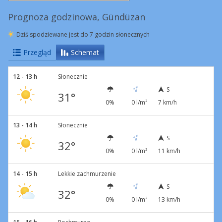
Prognoza godzinowa, Gündüzan
Dziś spodziewane jest do 7 godzin słonecznych
Przegląd
Schemat
12 - 13 h
Słonecznie
S
31°
0%
0 l/m²
7 km/h
13 - 14 h
Słonecznie
S
32°
0%
0 l/m²
11 km/h
14 - 15 h
Lekkie zachmurzenie
S
32°
0%
0 l/m²
13 km/h