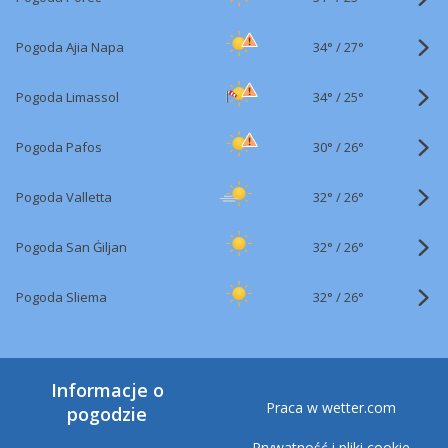
34°
/
Pogoda Ajia Napa
27°
34°
/
Pogoda Limassol
25°
30°
/
Pogoda Pafos
26°
32°
/
Pogoda Valletta
26°
32°
/
Pogoda San Ġiljan
26°
32°
/
Pogoda Sliema
26°
Informacje o
Praca w wetter.com
pogodzie
Prywatność i pliki cookie