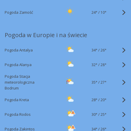
24°
/
Pogoda Zamość
10°
Pogoda w Europie i na świecie
34°
/
Pogoda Antalya
26°
32°
/
Pogoda Alanya
28°
Pogoda Stacja
35°
/
meteorologiczna
27°
Bodrum
28°
/
Pogoda Kreta
20°
30°
/
Pogoda Rodos
25°
34°
/
Pogoda Zakintos
26°