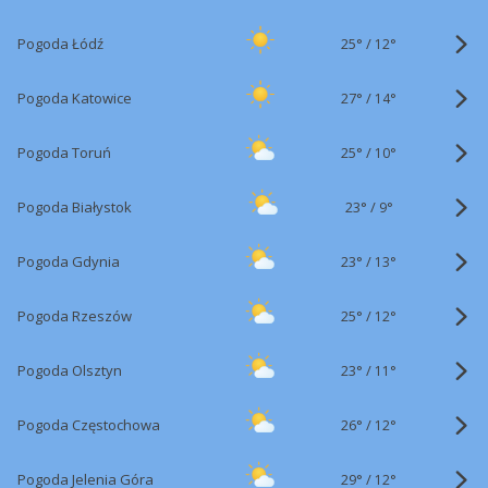
25°
/
Pogoda Łódź
12°
27°
/
Pogoda Katowice
14°
25°
/
Pogoda Toruń
10°
23°
/
Pogoda Białystok
9°
23°
/
Pogoda Gdynia
13°
25°
/
Pogoda Rzeszów
12°
23°
/
Pogoda Olsztyn
11°
26°
/
Pogoda Częstochowa
12°
29°
/
Pogoda Jelenia Góra
12°