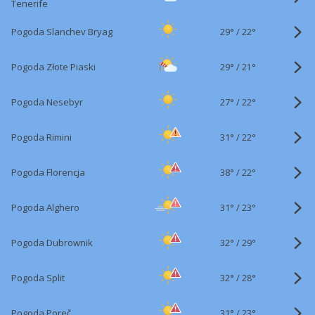
Tenerife
29°
/
Pogoda Slanchev Bryag
22°
29°
/
Pogoda Złote Piaski
21°
27°
/
Pogoda Nesebyr
22°
31°
/
Pogoda Rimini
22°
38°
/
Pogoda Florencja
22°
31°
/
Pogoda Alghero
23°
32°
/
Pogoda Dubrownik
29°
32°
/
Pogoda Split
28°
31°
/
Pogoda Poreč
23°