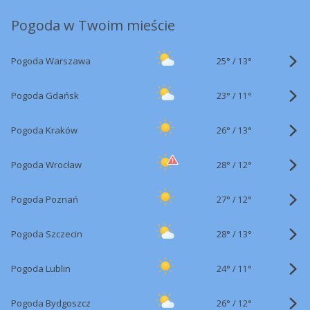
Pogoda w Twoim mieście
25°
/
Pogoda Warszawa
13°
23°
/
Pogoda Gdańsk
11°
26°
/
Pogoda Kraków
13°
28°
/
Pogoda Wrocław
12°
27°
/
Pogoda Poznań
12°
28°
/
Pogoda Szczecin
13°
24°
/
Pogoda Lublin
11°
26°
/
Pogoda Bydgoszcz
12°