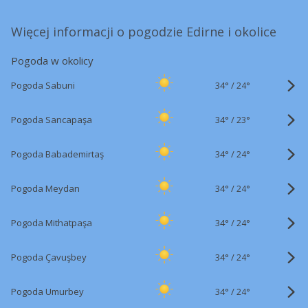
Więcej informacji o pogodzie Edirne i okolice
Pogoda w okolicy
34°
/
Pogoda Sabuni
24°
34°
/
Pogoda Sancapaşa
23°
34°
/
Pogoda Babademirtaş
24°
34°
/
Pogoda Meydan
24°
34°
/
Pogoda Mithatpaşa
24°
34°
/
Pogoda Çavuşbey
24°
34°
/
Pogoda Umurbey
24°