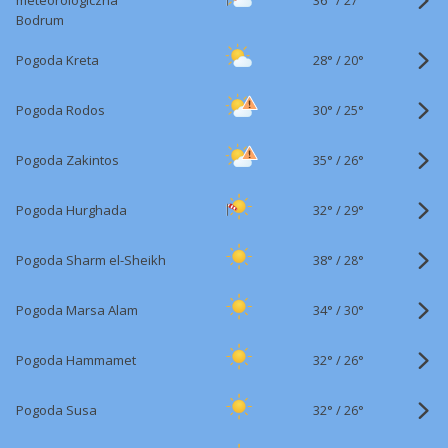
meteorologiczna
27°
Bodrum
28°
/
Pogoda Kreta
20°
30°
/
Pogoda Rodos
25°
35°
/
Pogoda Zakintos
26°
32°
/
Pogoda Hurghada
29°
38°
/
Pogoda Sharm el-Sheikh
28°
34°
/
Pogoda Marsa Alam
30°
32°
/
Pogoda Hammamet
26°
32°
/
Pogoda Susa
26°