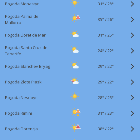
31°
/
Pogoda Monastyr
28°
Pogoda Palma de
35°
/
26°
Mallorca
31°
/
Pogoda Lloret de Mar
25°
Pogoda Santa Cruz de
24°
/
22°
Tenerife
29°
/
Pogoda Slanchev Bryag
22°
29°
/
Pogoda Złote Piaski
22°
28°
/
Pogoda Nesebyr
23°
31°
/
Pogoda Rimini
23°
38°
/
Pogoda Florencja
22°