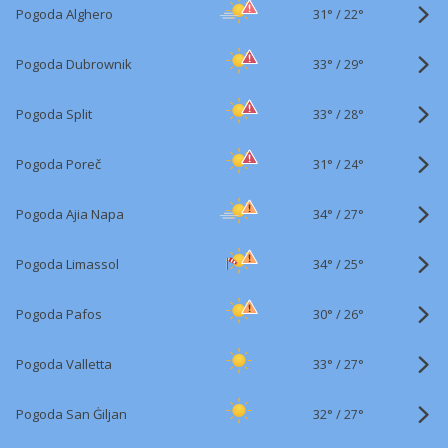
31°
/
Pogoda Alghero
22°
33°
/
Pogoda Dubrownik
29°
33°
/
Pogoda Split
28°
31°
/
Pogoda Poreč
24°
34°
/
Pogoda Ajia Napa
27°
34°
/
Pogoda Limassol
25°
30°
/
Pogoda Pafos
26°
33°
/
Pogoda Valletta
27°
32°
/
Pogoda San Ġiljan
27°