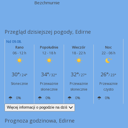
Bezchmurnie
Przegląd dzisiejszej pogody, Edirne
Nd 09.08.
Rano
Popołudnie
Wieczór
Noc
06 - 12 h
12 - 18 h
18 - 22 h
22 - 06 h
30°
34°
32°
26°
/ 24°
/ 32°
/ 27°
/ 23°
Słonecznie
Przeważnie
Przeważnie
Przeważnie
słonecznie
słonecznie
czysto
0%
0%
0%
0%
N
14 km/h
N
16 km/h
NE
12 km/h
N
6 km/h
Więcej informacji o pogodzie na dziś
Prognoza godzinowa, Edirne