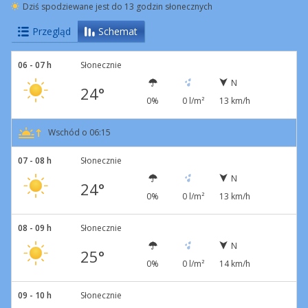
Dziś spodziewane jest do 13 godzin słonecznych
Przegląd
Schemat
06 - 07 h
Słonecznie
N
24°
0%
0 l/m²
13 km/h
Wschód o 06:15
07 - 08 h
Słonecznie
N
24°
0%
0 l/m²
13 km/h
08 - 09 h
Słonecznie
N
25°
0%
0 l/m²
14 km/h
09 - 10 h
Słonecznie