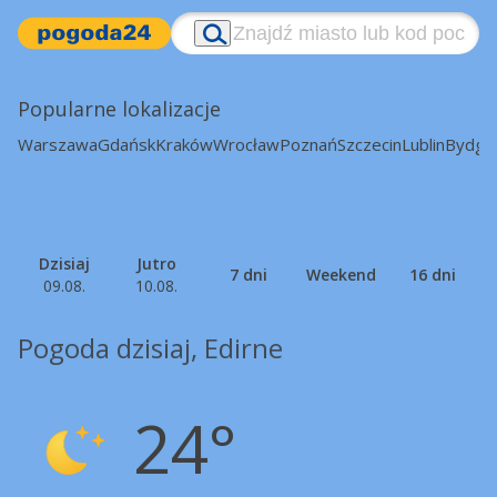
Popularne lokalizacje
Warszawa
Gdańsk
Kraków
Wrocław
Poznań
Szczecin
Lublin
Bydgo
Dzisiaj
Jutro
7 dni
Weekend
16 dni
09.08.
10.08.
Pogoda dzisiaj, Edirne
24°