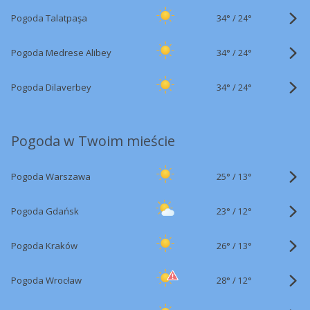
34°
/
Pogoda Talatpaşa
24°
34°
/
Pogoda Medrese Alibey
24°
34°
/
Pogoda Dilaverbey
24°
Pogoda w Twoim mieście
25°
/
Pogoda Warszawa
13°
23°
/
Pogoda Gdańsk
12°
26°
/
Pogoda Kraków
13°
28°
/
Pogoda Wrocław
12°