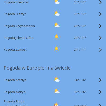
25°
/
Pogoda Rzeszów
13°
23°
/
Pogoda Olsztyn
12°
26°
/
Pogoda Częstochowa
13°
29°
/
Pogoda Jelenia Góra
11°
24°
/
Pogoda Zamość
11°
Pogoda w Europie i na świecie
34°
/
Pogoda Antalya
26°
32°
/
Pogoda Alanya
28°
Pogoda Stacja
36°
/