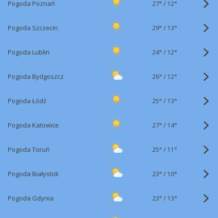
27°
/
Pogoda Poznań
12°
29°
/
Pogoda Szczecin
13°
24°
/
Pogoda Lublin
12°
26°
/
Pogoda Bydgoszcz
12°
25°
/
Pogoda Łódź
13°
27°
/
Pogoda Katowice
14°
25°
/
Pogoda Toruń
11°
23°
/
Pogoda Białystok
10°
23°
/
Pogoda Gdynia
13°