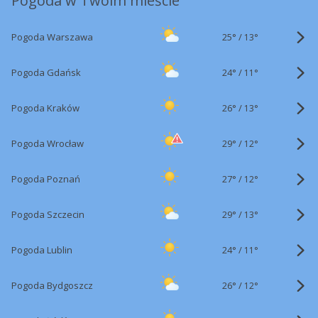
Pogoda w Twoim mieście
25°
/
Pogoda Warszawa
13°
24°
/
Pogoda Gdańsk
11°
26°
/
Pogoda Kraków
13°
29°
/
Pogoda Wrocław
12°
27°
/
Pogoda Poznań
12°
29°
/
Pogoda Szczecin
13°
24°
/
Pogoda Lublin
11°
26°
/
Pogoda Bydgoszcz
12°