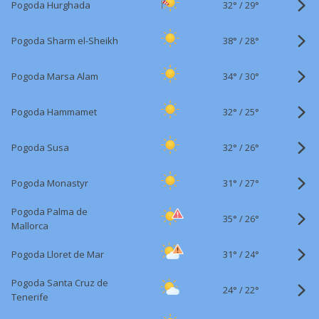
32°
/
Pogoda Hurghada
29°
38°
/
Pogoda Sharm el-Sheikh
28°
34°
/
Pogoda Marsa Alam
30°
32°
/
Pogoda Hammamet
25°
32°
/
Pogoda Susa
26°
31°
/
Pogoda Monastyr
27°
Pogoda Palma de
35°
/
26°
Mallorca
31°
/
Pogoda Lloret de Mar
24°
Pogoda Santa Cruz de
24°
/
22°
Tenerife