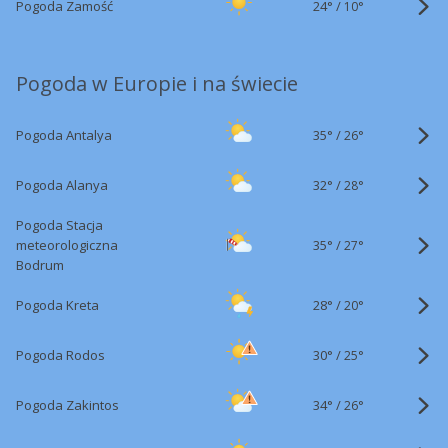
24°
/
Pogoda Zamość
10°
Pogoda w Europie i na świecie
35°
/
Pogoda Antalya
26°
32°
/
Pogoda Alanya
28°
Pogoda Stacja
35°
/
meteorologiczna
27°
Bodrum
28°
/
Pogoda Kreta
20°
30°
/
Pogoda Rodos
25°
34°
/
Pogoda Zakintos
26°