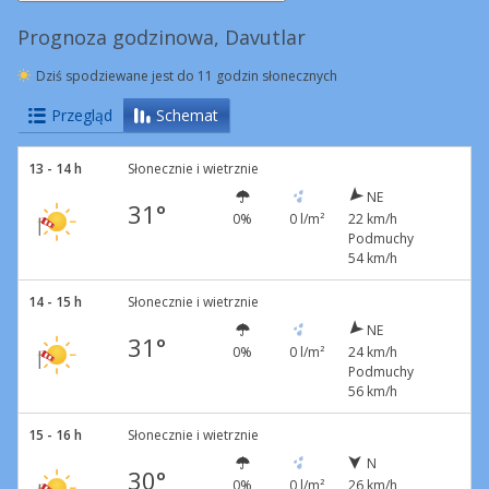
Prognoza godzinowa, Davutlar
Dziś spodziewane jest do 11 godzin słonecznych
Przegląd
Schemat
13 - 14 h
Słonecznie i wietrznie
NE
31°
0%
0 l/m²
22 km/h
Podmuchy
54 km/h
14 - 15 h
Słonecznie i wietrznie
NE
31°
0%
0 l/m²
24 km/h
Podmuchy
56 km/h
15 - 16 h
Słonecznie i wietrznie
N
30°
0%
0 l/m²
26 km/h