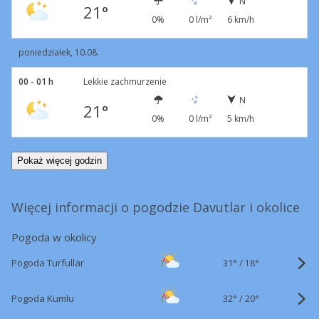
N
21°
0%
0 l/m²
6 km/h
poniedziałek, 10.08.
00 - 01 h
Lekkie zachmurzenie
N
21°
0%
0 l/m²
5 km/h
Pokaż więcej godzin
Więcej informacji o pogodzie Davutlar i okolice
Pogoda w okolicy
31°
/
Pogoda Turfullar
18°
32°
/
Pogoda Kumlu
20°