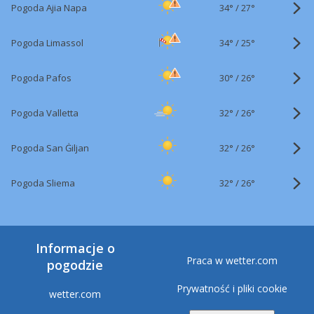
34°
/
Pogoda Ajia Napa
27°
34°
/
Pogoda Limassol
25°
30°
/
Pogoda Pafos
26°
32°
/
Pogoda Valletta
26°
32°
/
Pogoda San Ġiljan
26°
32°
/
Pogoda Sliema
26°
Informacje o
Praca w wetter.com
pogodzie
Prywatność i pliki cookie
wetter.com