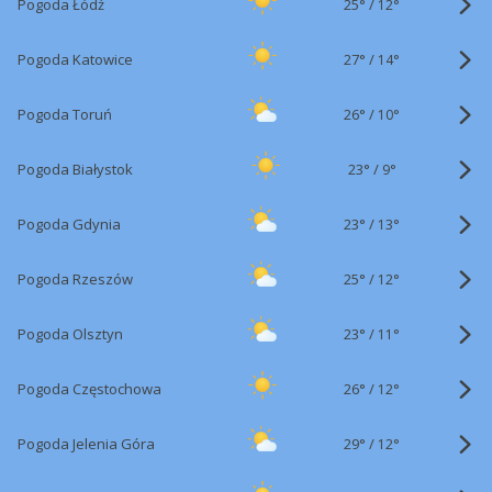
25°
/
Pogoda Łódź
12°
27°
/
Pogoda Katowice
14°
26°
/
Pogoda Toruń
10°
23°
/
Pogoda Białystok
9°
23°
/
Pogoda Gdynia
13°
25°
/
Pogoda Rzeszów
12°
23°
/
Pogoda Olsztyn
11°
26°
/
Pogoda Częstochowa
12°
29°
/
Pogoda Jelenia Góra
12°