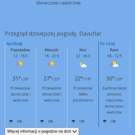
Słonecznie i wietrznie
Przegląd dzisiejszej pogody, Davutlar
Nd 09.08.
Pn 10.08.
Popołudnie
Wieczór
Noc
Rano
12 - 18 h
18 - 22 h
22 - 06 h
06 - 12 h
31°
27°
22°
30°
/ 28°
/ 23°
/ 19°
/ 20°
Przeważnie
Przeważnie
Przeważnie
Zachmurzenie
słonecznie i
słonecznie i
lekko
zmienne,
wietrznie
wietrznie
pochmurno
częściowo
słonecznie i
wietrznie
0%
0%
0%
0%
NE
23 km/h
Podmuchy
60 km/h
NE
10 km/h
Podmuchy
48 km/h
N
5 km/h
NE
12 km/h
Podmuchy
47 km/h
Więcej informacji o pogodzie na dziś