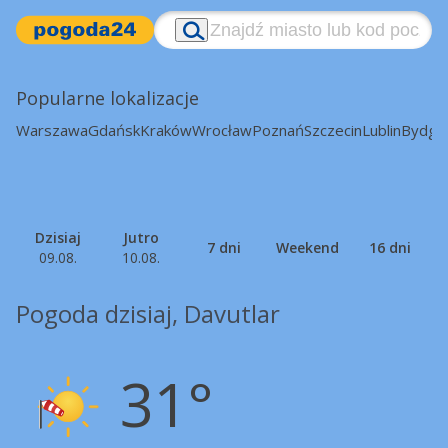
Popularne lokalizacje
Warszawa
Gdańsk
Kraków
Wrocław
Poznań
Szczecin
Lublin
Bydgo
Dzisiaj
Jutro
7 dni
Weekend
16 dni
09.08.
10.08.
Pogoda dzisiaj, Davutlar
31°