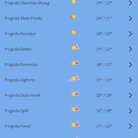
29°
/
Pogoda Slanchev Bryag
22°
29°
/
Pogoda Złote Piaski
21°
28°
/
Pogoda Nesebyr
22°
31°
/
Pogoda Rimini
22°
38°
/
Pogoda Florencja
22°
31°
/
Pogoda Alghero
23°
32°
/
Pogoda Dubrownik
29°
32°
/
Pogoda Split
28°
31°
/
Pogoda Poreč
23°