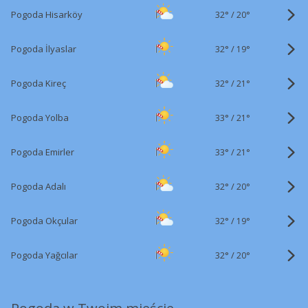
32°
/
Pogoda Hisarköy
20°
32°
/
Pogoda İlyaslar
19°
32°
/
Pogoda Kireç
21°
33°
/
Pogoda Yolba
21°
33°
/
Pogoda Emirler
21°
32°
/
Pogoda Adalı
20°
32°
/
Pogoda Okçular
19°
32°
/
Pogoda Yağcılar
20°