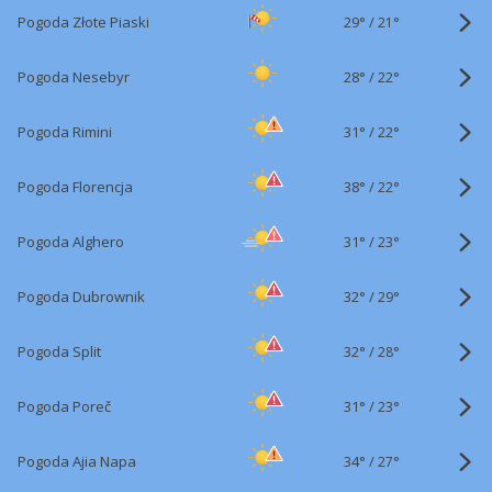
29°
/
Pogoda Złote Piaski
21°
28°
/
Pogoda Nesebyr
22°
31°
/
Pogoda Rimini
22°
38°
/
Pogoda Florencja
22°
31°
/
Pogoda Alghero
23°
32°
/
Pogoda Dubrownik
29°
32°
/
Pogoda Split
28°
31°
/
Pogoda Poreč
23°
34°
/
Pogoda Ajia Napa
27°