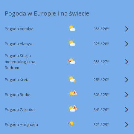
Pogoda w Europie i na świecie
35°
/
Pogoda Antalya
26°
32°
/
Pogoda Alanya
28°
Pogoda Stacja
35°
/
meteorologiczna
27°
Bodrum
28°
/
Pogoda Kreta
20°
30°
/
Pogoda Rodos
25°
34°
/
Pogoda Zakintos
26°
32°
/
Pogoda Hurghada
29°