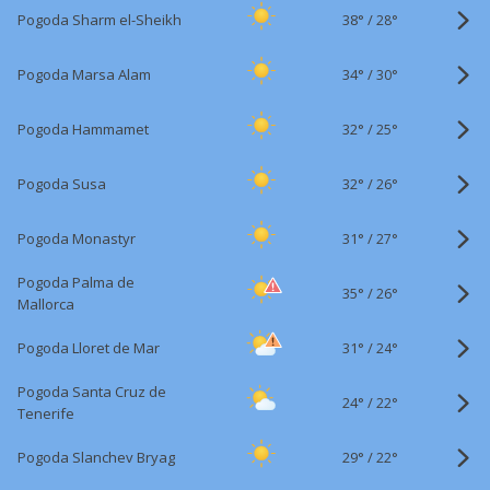
38°
/
Pogoda Sharm el-Sheikh
28°
34°
/
Pogoda Marsa Alam
30°
32°
/
Pogoda Hammamet
25°
32°
/
Pogoda Susa
26°
31°
/
Pogoda Monastyr
27°
Pogoda Palma de
35°
/
26°
Mallorca
31°
/
Pogoda Lloret de Mar
24°
Pogoda Santa Cruz de
24°
/
22°
Tenerife
29°
/
Pogoda Slanchev Bryag
22°