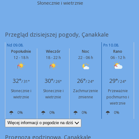
Słonecznie i wietrznie
Przegląd dzisiejszej pogody, Çanakkale
Nd 09.08.
Pn 10.08.
Popołudnie
Wieczór
Noc
Rano
12 - 18 h
18 - 22 h
22 - 06 h
06 - 12 h
32°
30°
26°
29°
/ 31°
/ 26°
/ 24°
/ 24°
Słonecznie i
Słonecznie i
Zachmurzenie
Przeważnie
wietrznie
wietrznie
zmienne
pochmurno i
wietrznie
0%
0%
0%
0%
NE
25 km/h
Podmuchy
45 km/h
NE
21 km/h
Podmuchy
41 km/h
NE
17 km/h
NE
24 km/h
Podmuchy
52 km/h
Więcej informacji o pogodzie na dziś
Prognoza godzinowa, Çanakkale