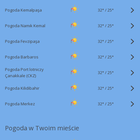
32°
/
Pogoda Kemalpaşa
25°
32°
/
Pogoda Namık Kemal
25°
32°
/
Pogoda Fevzipaşa
25°
32°
/
Pogoda Barbaros
25°
Pogoda Port lotniczy
32°
/
25°
Çanakkale (CKZ)
32°
/
Pogoda Kilidibahir
25°
32°
/
Pogoda Merkez
25°
Pogoda w Twoim mieście