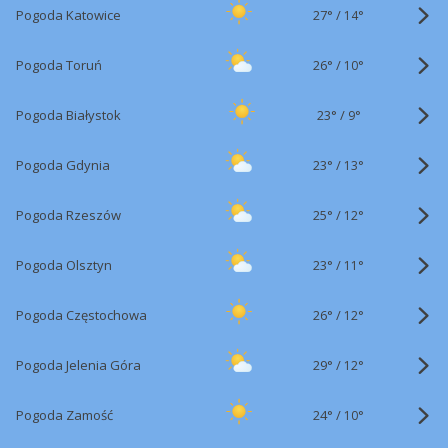
27°
/
Pogoda Katowice
14°
26°
/
Pogoda Toruń
10°
23°
/
Pogoda Białystok
9°
23°
/
Pogoda Gdynia
13°
25°
/
Pogoda Rzeszów
12°
23°
/
Pogoda Olsztyn
11°
26°
/
Pogoda Częstochowa
12°
29°
/
Pogoda Jelenia Góra
12°
24°
/
Pogoda Zamość
10°