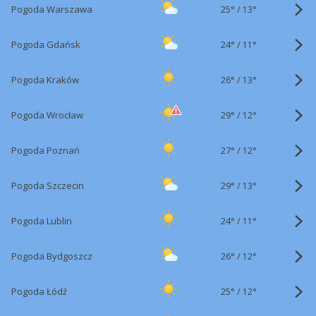
25°
/
Pogoda Warszawa
13°
24°
/
Pogoda Gdańsk
11°
26°
/
Pogoda Kraków
13°
29°
/
Pogoda Wrocław
12°
27°
/
Pogoda Poznań
12°
29°
/
Pogoda Szczecin
13°
24°
/
Pogoda Lublin
11°
26°
/
Pogoda Bydgoszcz
12°
25°
/
Pogoda Łódź
12°