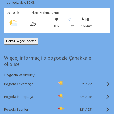
poniedziałek, 10.08.
00 - 01 h
Lekkie zachmurzenie
NE
25°
0%
0 l/m²
16 km/h
Pokaż więcej godzin
Więcej informacji o pogodzie Çanakkale i
okolice
Pogoda w okolicy
32°
/
Pogoda Cevatpaşa
25°
32°
/
Pogoda İsmetpaşa
25°
32°
/
Pogoda Esenler
25°