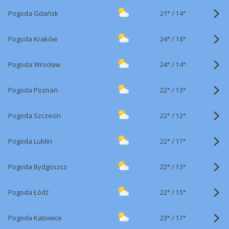
21°
/
Pogoda Gdańsk
14°
24°
/
Pogoda Kraków
18°
24°
/
Pogoda Wrocław
14°
22°
/
Pogoda Poznań
13°
22°
/
Pogoda Szczecin
12°
22°
/
Pogoda Lublin
17°
22°
/
Pogoda Bydgoszcz
13°
22°
/
Pogoda Łódź
15°
23°
/
Pogoda Katowice
17°