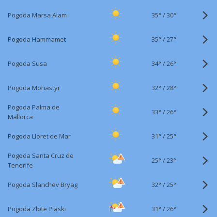
35°
/
Pogoda Marsa Alam
30°
35°
/
Pogoda Hammamet
27°
34°
/
Pogoda Susa
26°
32°
/
Pogoda Monastyr
28°
Pogoda Palma de
33°
/
26°
Mallorca
31°
/
Pogoda Lloret de Mar
25°
Pogoda Santa Cruz de
25°
/
23°
Tenerife
32°
/
Pogoda Slanchev Bryag
25°
31°
/
Pogoda Złote Piaski
26°