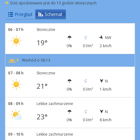
Dziś spodziewane jest do 13 godzin słonecznych
Przegląd
Schemat
06 - 07 h
Słonecznie
NW
19°
0%
0 l/m²
2 km/h
Wschód o 06:13
07 - 08 h
Słonecznie
N
21°
0%
0 l/m²
1 km/h
08 - 09 h
Lekkie zachmurzenie
N
23°
0%
0 l/m²
8 km/h
09 - 10 h
Lekkie zachmurzenie