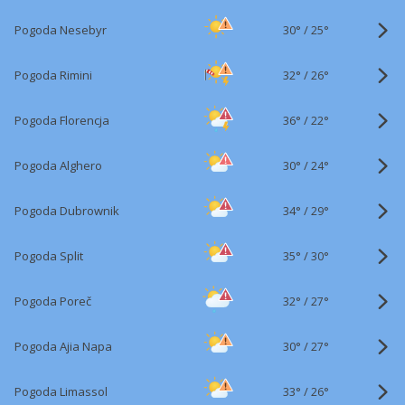
30°
/
Pogoda Nesebyr
25°
32°
/
Pogoda Rimini
26°
36°
/
Pogoda Florencja
22°
30°
/
Pogoda Alghero
24°
34°
/
Pogoda Dubrownik
29°
35°
/
Pogoda Split
30°
32°
/
Pogoda Poreč
27°
30°
/
Pogoda Ajia Napa
27°
33°
/
Pogoda Limassol
26°