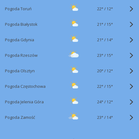
22°
/
Pogoda Toruń
12°
21°
/
Pogoda Białystok
15°
21°
/
Pogoda Gdynia
14°
23°
/
Pogoda Rzeszów
15°
20°
/
Pogoda Olsztyn
12°
22°
/
Pogoda Częstochowa
15°
24°
/
Pogoda Jelenia Góra
12°
23°
/
Pogoda Zamość
14°