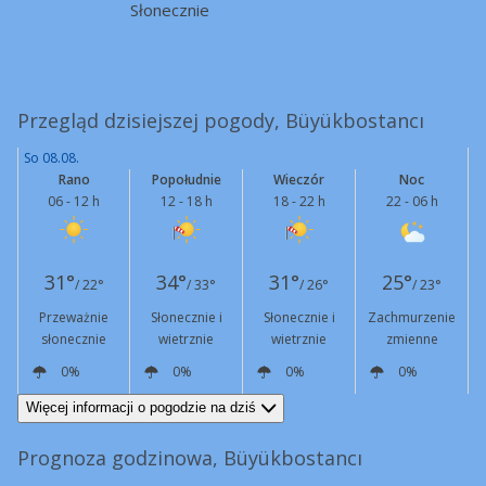
Słonecznie
Przegląd dzisiejszej pogody, Büyükbostancı
So 08.08.
Rano
Popołudnie
Wieczór
Noc
06 - 12 h
12 - 18 h
18 - 22 h
22 - 06 h
31°
34°
31°
25°
/ 22°
/ 33°
/ 26°
/ 23°
Przeważnie
Słonecznie i
Słonecznie i
Zachmurzenie
słonecznie
wietrznie
wietrznie
zmienne
0%
0%
0%
0%
N
8 km/h
N
22 km/h
Podmuchy
47 km/h
N
15 km/h
Podmuchy
42 km/h
N
6 km/h
Więcej informacji o pogodzie na dziś
Prognoza godzinowa, Büyükbostancı