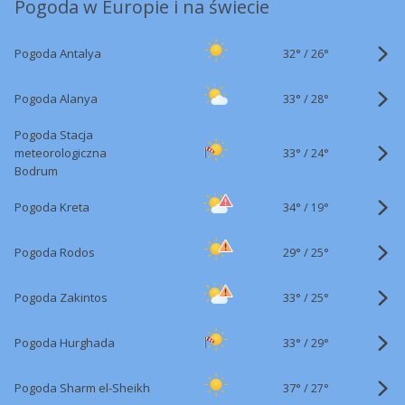
Pogoda w Europie i na świecie
32°
/
Pogoda Antalya
26°
33°
/
Pogoda Alanya
28°
Pogoda Stacja
33°
/
meteorologiczna
24°
Bodrum
34°
/
Pogoda Kreta
19°
29°
/
Pogoda Rodos
25°
33°
/
Pogoda Zakintos
25°
33°
/
Pogoda Hurghada
29°
37°
/
Pogoda Sharm el-Sheikh
27°