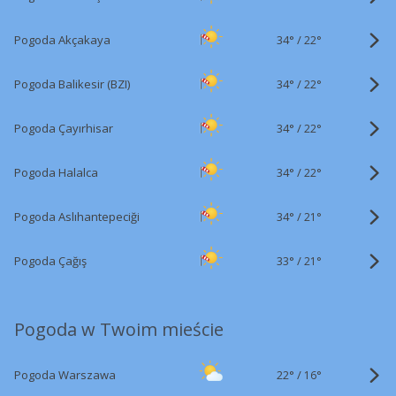
34°
/
Pogoda Akçakaya
22°
34°
/
Pogoda Balikesir (BZI)
22°
34°
/
Pogoda Çayırhisar
22°
34°
/
Pogoda Halalca
22°
34°
/
Pogoda Aslıhantepeciği
21°
33°
/
Pogoda Çağış
21°
Pogoda w Twoim mieście
22°
/
Pogoda Warszawa
16°