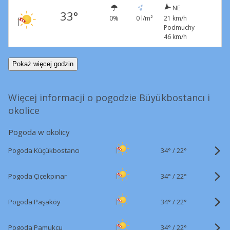
NE
33°
0%
0 l/m²
21 km/h
Podmuchy
46 km/h
Pokaż więcej godzin
Więcej informacji o pogodzie Büyükbostancı i
okolice
Pogoda w okolicy
34°
/
Pogoda Küçükbostancı
22°
34°
/
Pogoda Çiçekpınar
22°
34°
/
Pogoda Paşaköy
22°
34°
/
Pogoda Pamukçu
22°