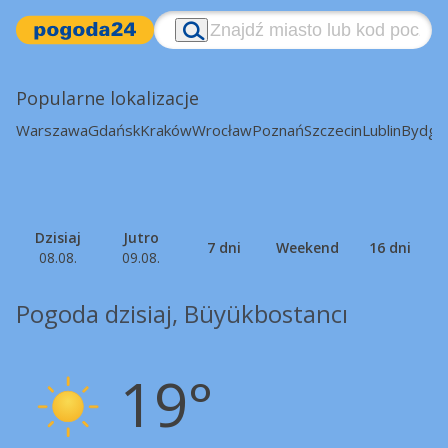
Popularne lokalizacje
Warszawa
Gdańsk
Kraków
Wrocław
Poznań
Szczecin
Lublin
Bydgo
Dzisiaj
Jutro
7 dni
Weekend
16 dni
08.08.
09.08.
Pogoda dzisiaj, Büyükbostancı
19°