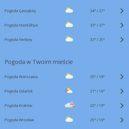
34°
/
Pogoda Çavuşköy
27°
33°
/
Pogoda Hızırkâhya
27°
32°
/
Pogoda Yenbey
25°
Pogoda w Twoim mieście
25°
/
Pogoda Warszawa
19°
21°
/
Pogoda Gdańsk
16°
22°
/
Pogoda Kraków
19°
25°
/
Pogoda Wrocław
19°