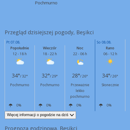
Pochmurno
Przegląd dzisiejszej pogody, Beşikci
Pt 07.08.
So 08.08.
Popołudnie
Wieczór
Noc
Rano
12 - 18 h
18 - 22 h
22 - 06 h
06 - 12 h
34°
32°
28°
34°
/ 32°
/ 29°
/ 26°
/ 26°
Pochmurno
Pochmurno
Przeważnie
Słonecznie
lekko
pochmurno
0%
0%
0%
0%
S
10 km/h
E
4 km/h
N
6 km/h
S
7 km/h
Więcej informacji o pogodzie na dziś
Prognoza godzinowa, Beşikci