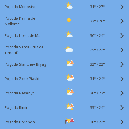
31°
/
Pogoda Monastyr
27°
Pogoda Palma de
33°
/
26°
Mallorca
30°
/
Pogoda Lloret de Mar
24°
Pogoda Santa Cruz de
25°
/
22°
Tenerife
32°
/
Pogoda Slanchev Bryag
22°
31°
/
Pogoda Złote Piaski
24°
30°
/
Pogoda Nesebyr
23°
33°
/
Pogoda Rimini
24°
38°
/
Pogoda Florencja
22°