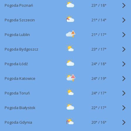
23°
/
Pogoda Poznań
18°
21°
/
Pogoda Szczecin
14°
21°
/
Pogoda Lublin
17°
23°
/
Pogoda Bydgoszcz
17°
24°
/
Pogoda Łódź
18°
24°
/
Pogoda Katowice
19°
24°
/
Pogoda Toruń
17°
22°
/
Pogoda Białystok
17°
20°
/
Pogoda Gdynia
16°