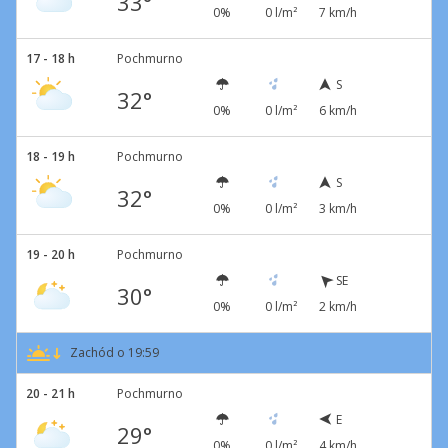
33°
0%
0 l/m²
7 km/h
17 - 18 h
Pochmurno
S
32°
0%
0 l/m²
6 km/h
18 - 19 h
Pochmurno
S
32°
0%
0 l/m²
3 km/h
19 - 20 h
Pochmurno
SE
30°
0%
0 l/m²
2 km/h
Zachód o 19:59
20 - 21 h
Pochmurno
E
29°
0%
0 l/m²
4 km/h