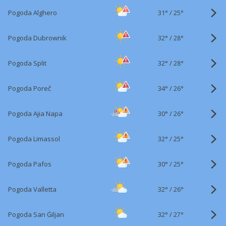
31°
/
Pogoda Alghero
25°
32°
/
Pogoda Dubrownik
28°
32°
/
Pogoda Split
28°
34°
/
Pogoda Poreč
26°
30°
/
Pogoda Ajia Napa
26°
32°
/
Pogoda Limassol
25°
30°
/
Pogoda Pafos
25°
32°
/
Pogoda Valletta
26°
32°
/
Pogoda San Ġiljan
27°