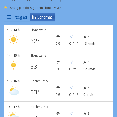
Dzisiaj jest do 5 godzin słonecznych
Przegląd
Schemat
13 - 14 h
Słonecznie
S
32°
0%
0 l/m²
13 km/h
14 - 15 h
Słonecznie
S
33°
0%
0 l/m²
12 km/h
15 - 16 h
Pochmurno
S
33°
0%
0 l/m²
9 km/h
16 - 17 h
Pochmurno
S