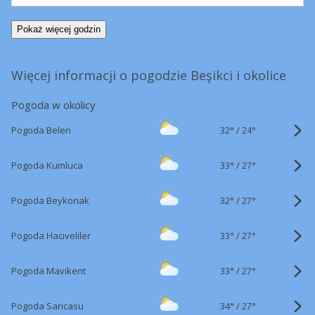
Pokaż więcej godzin
Więcej informacji o pogodzie Beşikci i okolice
Pogoda w okolicy
32°
/
Pogoda Belen
24°
33°
/
Pogoda Kumluca
27°
32°
/
Pogoda Beykonak
27°
33°
/
Pogoda Hacıveliler
27°
33°
/
Pogoda Mavikent
27°
34°
/
Pogoda Sarıcasu
27°