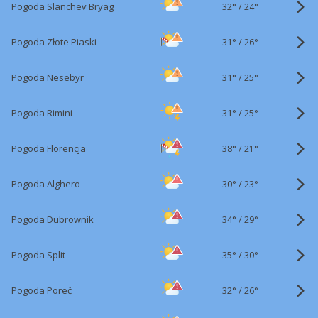
32°
/
Pogoda Slanchev Bryag
24°
31°
/
Pogoda Złote Piaski
26°
31°
/
Pogoda Nesebyr
25°
31°
/
Pogoda Rimini
25°
38°
/
Pogoda Florencja
21°
30°
/
Pogoda Alghero
23°
34°
/
Pogoda Dubrownik
29°
35°
/
Pogoda Split
30°
32°
/
Pogoda Poreč
26°