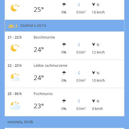
N
25°
0%
0 l/m²
16 km/h
Zachód o 20:14
21 - 22 h
Bezchmurnie
N
24°
0%
0 l/m²
12 km/h
22 - 23 h
Lekkie zachmurzenie
N
24°
0%
0 l/m²
10 km/h
23 - 00 h
Pochmurno
N
23°
0%
0 l/m²
9 km/h
niedziela, 09.08.