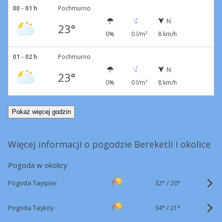
00 - 01 h
Pochmurno
N
23°
0%
0 l/m²
8 km/h
01 - 02 h
Pochmurno
N
23°
0%
0 l/m²
8 km/h
Pokaż więcej godzin
Więcej informacji o pogodzie Bereketli i okolice
Pogoda w okolicy
32°
/
Pogoda Tayipler
20°
34°
/
Pogoda Taşköy
21°