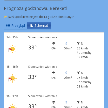
Prognoza godzinowa, Bereketli
Dziś spodziewane jest do 13 godzin słonecznych
Przegląd
Schemat
14 - 15 h
Słonecznie i wietrznie
N
33°
0%
0 l/m²
25 km/h
Podmuchy
52 km/h
15 - 16 h
Słonecznie i wietrznie
N
33°
0%
0 l/m²
26 km/h
Podmuchy
53 km/h
16 - 17 h
Słonecznie i wietrznie
N
33°
0%
0 l/m²
25 km/h