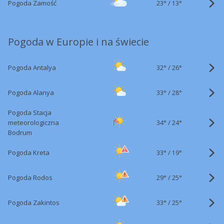
23°
/
Pogoda Zamość
13°
Pogoda w Europie i na świecie
32°
/
Pogoda Antalya
26°
33°
/
Pogoda Alanya
28°
Pogoda Stacja
34°
/
meteorologiczna
24°
Bodrum
33°
/
Pogoda Kreta
19°
29°
/
Pogoda Rodos
25°
33°
/
Pogoda Zakintos
25°