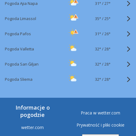
31°
/
Pogoda Ajia Napa
27°
35°
/
Pogoda Limassol
25°
31°
/
Pogoda Pafos
26°
32°
/
Pogoda Valletta
28°
32°
/
Pogoda San Ġiljan
28°
32°
/
Pogoda Sliema
28°
Informacje o
Praca w wetter.com
pogodzie
Prywatność i pliki cookie
wetter.com