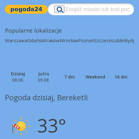
Popularne lokalizacje
Warszawa
Gdańsk
Kraków
Wrocław
Poznań
Szczecin
Lublin
Bydgo
Dzisiaj
Jutro
7 dni
Weekend
16 dni
08.08.
09.08.
Pogoda dzisiaj, Bereketli
33°