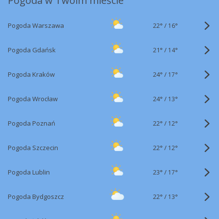
Pogoda w Twoim mieście
22°
/
Pogoda Warszawa
16°
21°
/
Pogoda Gdańsk
14°
24°
/
Pogoda Kraków
17°
24°
/
Pogoda Wrocław
13°
22°
/
Pogoda Poznań
12°
22°
/
Pogoda Szczecin
12°
23°
/
Pogoda Lublin
17°
22°
/
Pogoda Bydgoszcz
13°