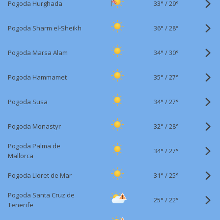
33°
/
Pogoda Hurghada
29°
36°
/
Pogoda Sharm el-Sheikh
28°
34°
/
Pogoda Marsa Alam
30°
35°
/
Pogoda Hammamet
27°
34°
/
Pogoda Susa
27°
32°
/
Pogoda Monastyr
28°
Pogoda Palma de
34°
/
27°
Mallorca
31°
/
Pogoda Lloret de Mar
25°
Pogoda Santa Cruz de
25°
/
22°
Tenerife