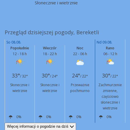
Słonecznie i wietrznie
Przegląd dzisiejszej pogody, Bereketli
So 08.08.
Nd 09.08.
Popołudnie
Wieczór
Noc
Rano
12 - 18 h
18 - 22 h
22 - 06 h
06 - 12 h
33°
30°
24°
30°
/ 32°
/ 24°
/ 22°
/ 22°
Słonecznie i
Słonecznie i
Przeważnie
Zachmurzenie
wietrznie
wietrznie
pochmurno
zmienne,
częściowo
słonecznie i
wietrznie
0%
0%
0%
0%
N
25 km/h
Podmuchy
53 km/h
N
17 km/h
Podmuchy
47 km/h
N
9 km/h
N
16 km/h
Podmuchy
53 km/h
Więcej informacji o pogodzie na dziś