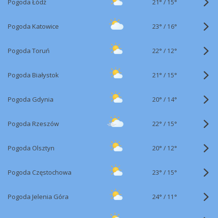
21°
/
Pogoda Łódź
15°
23°
/
Pogoda Katowice
16°
22°
/
Pogoda Toruń
12°
21°
/
Pogoda Białystok
15°
20°
/
Pogoda Gdynia
14°
22°
/
Pogoda Rzeszów
15°
20°
/
Pogoda Olsztyn
12°
23°
/
Pogoda Częstochowa
15°
24°
/
Pogoda Jelenia Góra
11°