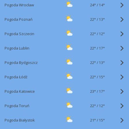
24°
/
Pogoda Wrocław
14°
22°
/
Pogoda Poznań
13°
22°
/
Pogoda Szczecin
12°
22°
/
Pogoda Lublin
17°
22°
/
Pogoda Bydgoszcz
13°
22°
/
Pogoda Łódź
15°
23°
/
Pogoda Katowice
17°
22°
/
Pogoda Toruń
12°
21°
/
Pogoda Białystok
15°