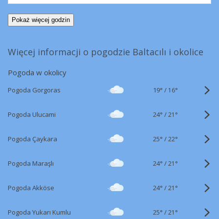
Pokaż więcej godzin
Więcej informacji o pogodzie Baltacılı i okolice
Pogoda w okolicy
19°
/
Pogoda Gorgoras
16°
24°
/
Pogoda Ulucami
21°
25°
/
Pogoda Çaykara
22°
24°
/
Pogoda Maraşlı
21°
24°
/
Pogoda Akköse
21°
25°
/
Pogoda Yukarı Kumlu
21°