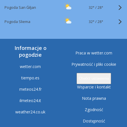
32°
/
Pogoda San Ġiljan
28°
32°
/
Pogoda Sliema
28°
Informacje o
Praca w wetter.com
pogodzie
Prywatność i pliki cookie
wetter.com
tiempo.es
Otwórz ustawienia
Wsparcie i kontakt
meteos24.fr
Nota prawna
ilmeteo24.it
Zgodność
weather24.co.uk
Dostępność