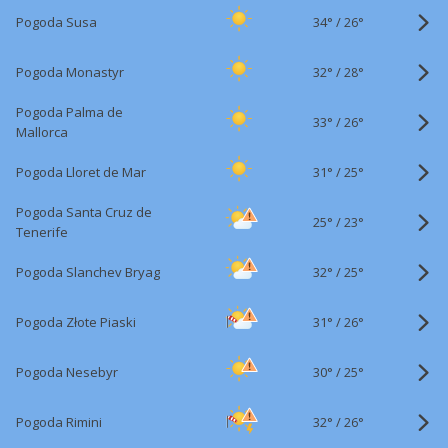
34°
/
Pogoda Susa
26°
32°
/
Pogoda Monastyr
28°
Pogoda Palma de
33°
/
26°
Mallorca
31°
/
Pogoda Lloret de Mar
25°
Pogoda Santa Cruz de
25°
/
23°
Tenerife
32°
/
Pogoda Slanchev Bryag
25°
31°
/
Pogoda Złote Piaski
26°
30°
/
Pogoda Nesebyr
25°
32°
/
Pogoda Rimini
26°