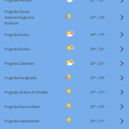
Pogoda Alanya
28°
Pogoda Stacja
33°
/
meteorologiczna
24°
Bodrum
34°
/
Pogoda Kreta
19°
29°
/
Pogoda Rodos
25°
33°
/
Pogoda Zakintos
25°
33°
/
Pogoda Hurghada
29°
37°
/
Pogoda Sharm el-Sheikh
27°
35°
/
Pogoda Marsa Alam
30°
35°
/
Pogoda Hammamet
27°