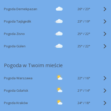
26°
/
Pogoda Dernekpazarı
23°
23°
/
Pogoda Taşlıgedik
19°
25°
/
Pogoda Zisno
22°
25°
/
Pogoda Gülen
22°
Pogoda w Twoim mieście
22°
/
Pogoda Warszawa
16°
21°
/
Pogoda Gdańsk
14°
24°
/
Pogoda Kraków
18°