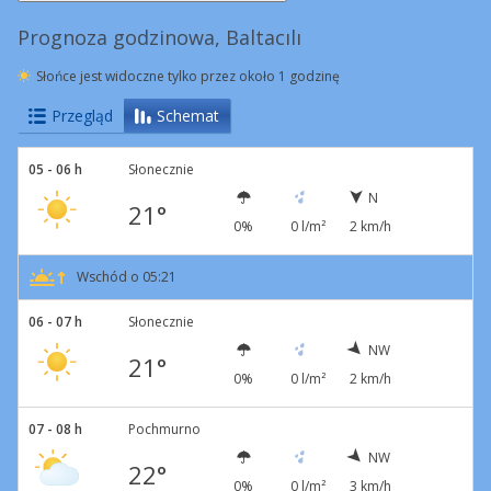
Prognoza godzinowa, Baltacılı
Słońce jest widoczne tylko przez około 1 godzinę
Przegląd
Schemat
05 - 06 h
Słonecznie
N
21°
0%
0 l/m²
2 km/h
Wschód o 05:21
06 - 07 h
Słonecznie
NW
21°
0%
0 l/m²
2 km/h
07 - 08 h
Pochmurno
NW
22°
0%
0 l/m²
3 km/h