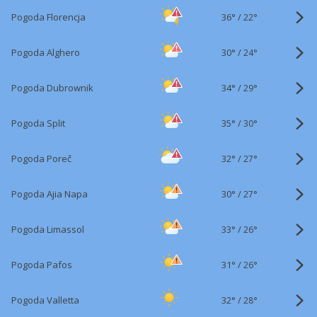
36°
/
Pogoda Florencja
22°
30°
/
Pogoda Alghero
24°
34°
/
Pogoda Dubrownik
29°
35°
/
Pogoda Split
30°
32°
/
Pogoda Poreč
27°
30°
/
Pogoda Ajia Napa
27°
33°
/
Pogoda Limassol
26°
31°
/
Pogoda Pafos
26°
32°
/
Pogoda Valletta
28°