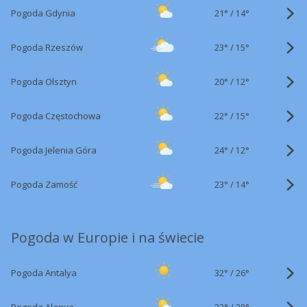
21°
/
Pogoda Gdynia
14°
23°
/
Pogoda Rzeszów
15°
20°
/
Pogoda Olsztyn
12°
22°
/
Pogoda Częstochowa
15°
24°
/
Pogoda Jelenia Góra
12°
23°
/
Pogoda Zamość
14°
Pogoda w Europie i na świecie
32°
/
Pogoda Antalya
26°
33°
/