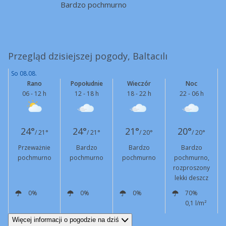
Bardzo pochmurno
Przegląd dzisiejszej pogody, Baltacılı
So 08.08.
Rano
Popołudnie
Wieczór
Noc
06 - 12 h
12 - 18 h
18 - 22 h
22 - 06 h
24°
24°
21°
20°
/ 21°
/ 21°
/ 20°
/ 20°
Przeważnie
Bardzo
Bardzo
Bardzo
pochmurno
pochmurno
pochmurno
pochmurno,
rozproszony
lekki deszcz
0%
0%
0%
70%
0,1 l/m²
N
5 km/h
N
7 km/h
N
4 km/h
N
2 km/h
Więcej informacji o pogodzie na dziś