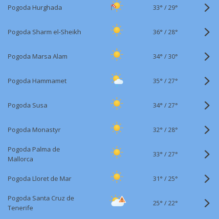
33°
/
Pogoda Hurghada
29°
36°
/
Pogoda Sharm el-Sheikh
28°
34°
/
Pogoda Marsa Alam
30°
35°
/
Pogoda Hammamet
27°
34°
/
Pogoda Susa
27°
32°
/
Pogoda Monastyr
28°
Pogoda Palma de
33°
/
27°
Mallorca
31°
/
Pogoda Lloret de Mar
25°
Pogoda Santa Cruz de
25°
/
22°
Tenerife