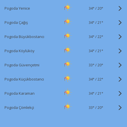
34°
/
Pogoda Yenice
20°
34°
/
Pogoda Çağış
21°
34°
/
Pogoda Büyükbostancı
22°
34°
/
Pogoda Köylüköy
21°
33°
/
Pogoda Güvençetmi
20°
34°
/
Pogoda Küçükbostancı
22°
34°
/
Pogoda Karaman
21°
33°
/
Pogoda Çömlekçi
20°