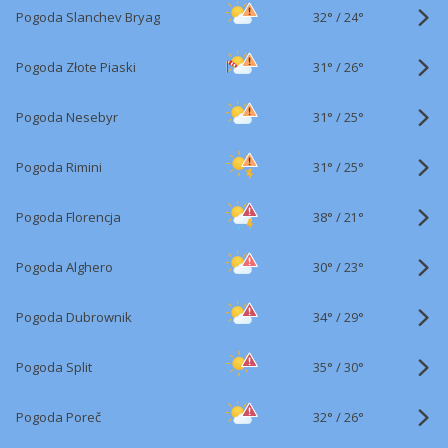
32°
/
Pogoda Slanchev Bryag
24°
31°
/
Pogoda Złote Piaski
26°
31°
/
Pogoda Nesebyr
25°
31°
/
Pogoda Rimini
25°
38°
/
Pogoda Florencja
21°
30°
/
Pogoda Alghero
23°
34°
/
Pogoda Dubrownik
29°
35°
/
Pogoda Split
30°
32°
/
Pogoda Poreč
26°