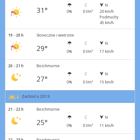
N
31°
0%
0 l/m²
20 km/h
Podmuchy
45 km/h
19 - 20 h
Słonecznie i wietrznie
N
29°
0%
0 l/m²
17 km/h
20 - 21 h
Bezchmurnie
N
27°
0%
0 l/m²
15 km/h
Zachód o 20:13
21 - 22 h
Bezchmurnie
N
25°
0%
0 l/m²
11 km/h
22 - 23 h
Bezchmurnie