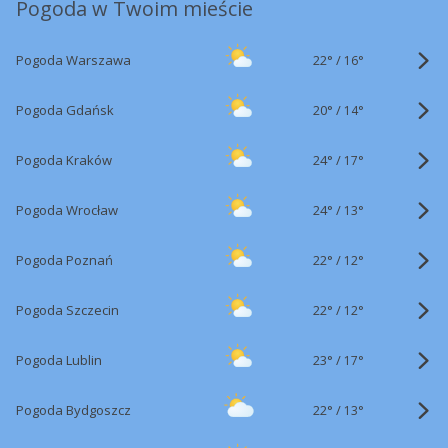
Pogoda w Twoim mieście
22°
/
Pogoda Warszawa
16°
20°
/
Pogoda Gdańsk
14°
24°
/
Pogoda Kraków
17°
24°
/
Pogoda Wrocław
13°
22°
/
Pogoda Poznań
12°
22°
/
Pogoda Szczecin
12°
23°
/
Pogoda Lublin
17°
22°
/
Pogoda Bydgoszcz
13°