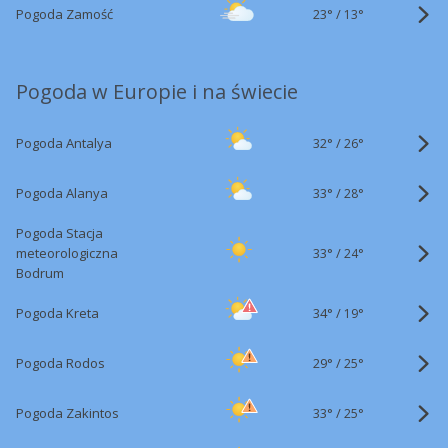
23°
/
Pogoda Zamość
13°
Pogoda w Europie i na świecie
32°
/
Pogoda Antalya
26°
33°
/
Pogoda Alanya
28°
Pogoda Stacja
33°
/
meteorologiczna
24°
Bodrum
34°
/
Pogoda Kreta
19°
29°
/
Pogoda Rodos
25°
33°
/
Pogoda Zakintos
25°