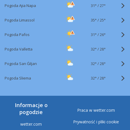
31°
/
Pogoda Ajia Napa
27°
35°
/
Pogoda Limassol
25°
31°
/
Pogoda Pafos
26°
32°
/
Pogoda Valletta
28°
32°
/
Pogoda San Ġiljan
28°
32°
/
Pogoda Sliema
28°
Informacje o
Praca w wetter.com
pogodzie
Prywatność i pliki cookie
wetter.com