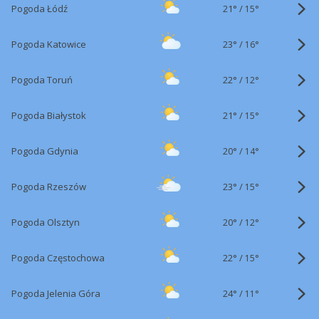
21°
/
Pogoda Łódź
15°
23°
/
Pogoda Katowice
16°
22°
/
Pogoda Toruń
12°
21°
/
Pogoda Białystok
15°
20°
/
Pogoda Gdynia
14°
23°
/
Pogoda Rzeszów
15°
20°
/
Pogoda Olsztyn
12°
22°
/
Pogoda Częstochowa
15°
24°
/
Pogoda Jelenia Góra
11°