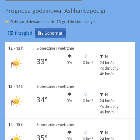
Prognoza godzinowa, Aslıhantepeciği
Dziś spodziewane jest do 13 godzin słonecznych
Przegląd
Schemat
12 - 13 h
Słonecznie i wietrznie
N
33°
0%
0 l/m²
24 km/h
Podmuchy
48 km/h
13 - 14 h
Słonecznie i wietrznie
N
34°
0%
0 l/m²
24 km/h
Podmuchy
49 km/h
14 - 15 h
Słonecznie i wietrznie
N
35°
0%
0 l/m²
24 km/h