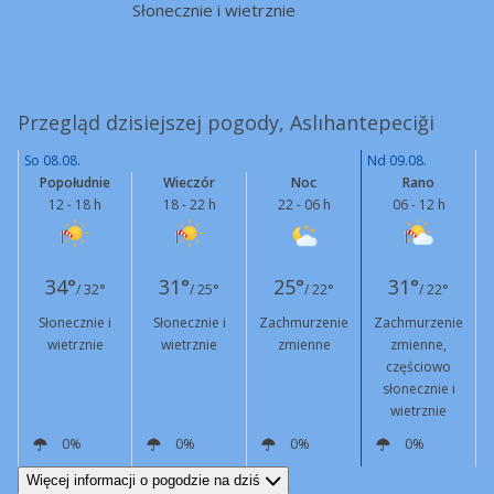
Słonecznie i wietrznie
Przegląd dzisiejszej pogody, Aslıhantepeciği
So 08.08.
Nd 09.08.
Popołudnie
Wieczór
Noc
Rano
12 - 18 h
18 - 22 h
22 - 06 h
06 - 12 h
34°
31°
25°
31°
/ 32°
/ 25°
/ 22°
/ 22°
Słonecznie i
Słonecznie i
Zachmurzenie
Zachmurzenie
wietrznie
wietrznie
zmienne
zmienne,
częściowo
słonecznie i
wietrznie
0%
0%
0%
0%
N
24 km/h
Podmuchy
50 km/h
N
16 km/h
Podmuchy
45 km/h
N
5 km/h
N
13 km/h
Podmuchy
53 km/h
Więcej informacji o pogodzie na dziś