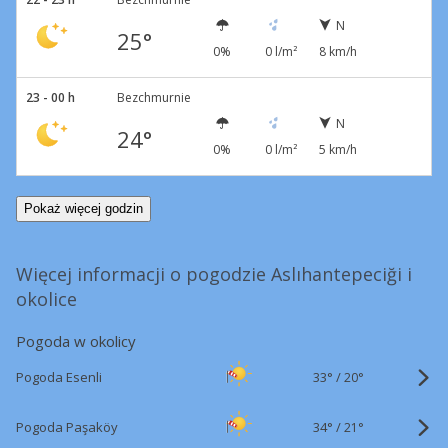
N
25°
0%
0 l/m²
8 km/h
23 - 00 h
Bezchmurnie
N
24°
0%
0 l/m²
5 km/h
Pokaż więcej godzin
Więcej informacji o pogodzie Aslıhantepeciği i
okolice
Pogoda w okolicy
33°
/
Pogoda Esenli
20°
34°
/
Pogoda Paşaköy
21°