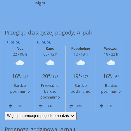
Mgła
Przegląd dzisiejszej pogody, Arpalı
Pt 07.08.
So 08.08.
Noc
Rano
Popołudnie
Wieczór
22 - 06 h
06 - 12 h
12 - 18 h
18 - 22 h
16°
20°
19°
16°
/ 14°
/ 14°
/ 17°
/ 16°
Bardzo
Przeważnie
Bardzo
Bardzo
pochmurno
bardzo
pochmurno
pochmurno
pochmurno
0%
0%
0%
0%
E
2 km/h
NE
6 km/h
N
7 km/h
N
4 km/h
Więcej informacji o pogodzie na dziś
Prognoza godzinowa, Arpalı