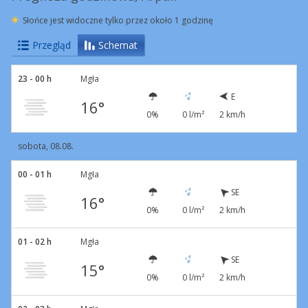
Słońce jest widoczne tylko przez około 1 godzinę
Przegląd
Schemat
23 - 00 h
Mgła
E
16°
0%
0 l/m²
2 km/h
sobota, 08.08.
00 - 01 h
Mgła
SE
16°
0%
0 l/m²
2 km/h
01 - 02 h
Mgła
SE
15°
0%
0 l/m²
2 km/h