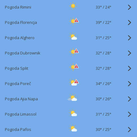
33°
/
Pogoda Rimini
24°
39°
/
Pogoda Florencja
22°
31°
/
Pogoda Alghero
25°
32°
/
Pogoda Dubrownik
28°
32°
/
Pogoda Split
28°
34°
/
Pogoda Poreč
26°
30°
/
Pogoda Ajia Napa
26°
31°
/
Pogoda Limassol
25°
30°
/
Pogoda Pafos
25°