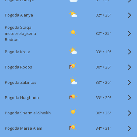
32°
/
Pogoda Alanya
28°
Pogoda Stacja
32°
/
meteorologiczna
25°
Bodrum
33°
/
Pogoda Kreta
19°
30°
/
Pogoda Rodos
26°
33°
/
Pogoda Zakintos
26°
33°
/
Pogoda Hurghada
29°
36°
/
Pogoda Sharm el-Sheikh
28°
34°
/
Pogoda Marsa Alam
31°