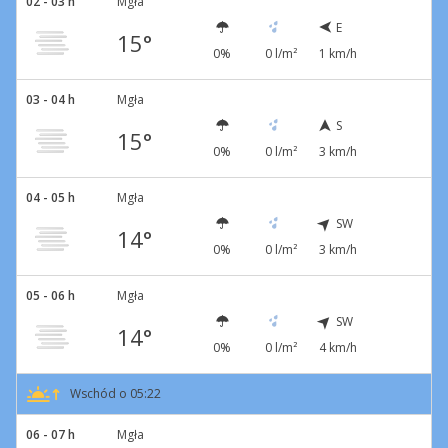
02 - 03 h
Mgła
E
15°
0%
0 l/m²
1 km/h
03 - 04 h
Mgła
S
15°
0%
0 l/m²
3 km/h
04 - 05 h
Mgła
SW
14°
0%
0 l/m²
3 km/h
05 - 06 h
Mgła
SW
14°
0%
0 l/m²
4 km/h
Wschód o 05:22
06 - 07 h
Mgła