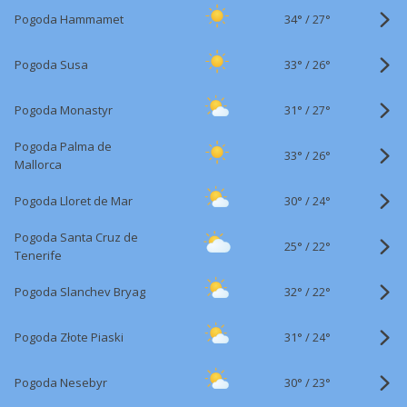
34°
/
Pogoda Hammamet
27°
33°
/
Pogoda Susa
26°
31°
/
Pogoda Monastyr
27°
Pogoda Palma de
33°
/
26°
Mallorca
30°
/
Pogoda Lloret de Mar
24°
Pogoda Santa Cruz de
25°
/
22°
Tenerife
32°
/
Pogoda Slanchev Bryag
22°
31°
/
Pogoda Złote Piaski
24°
30°
/
Pogoda Nesebyr
23°