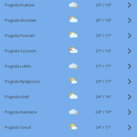
23°
/
Pogoda Kraków
19°
25°
/
Pogoda Wrocław
19°
23°
/
Pogoda Poznań
17°
21°
/
Pogoda Szczecin
14°
21°
/
Pogoda Lublin
17°
23°
/
Pogoda Bydgoszcz
17°
24°
/
Pogoda Łódź
18°
24°
/
Pogoda Katowice
19°
24°
/
Pogoda Toruń
17°