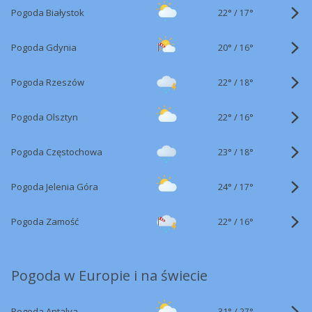
22°
/
Pogoda Białystok
17°
20°
/
Pogoda Gdynia
16°
22°
/
Pogoda Rzeszów
18°
22°
/
Pogoda Olsztyn
16°
23°
/
Pogoda Częstochowa
18°
24°
/
Pogoda Jelenia Góra
17°
22°
/
Pogoda Zamość
16°
Pogoda w Europie i na świecie
31°
/
Pogoda Antalya
27°