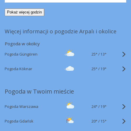
Pokaż więcej godzin
Więcej informacji o pogodzie Arpalı i okolice
Pogoda w okolicy
25°
/
Pogoda Güngören
13°
25°
/
Pogoda Köknar
19°
Pogoda w Twoim mieście
24°
/
Pogoda Warszawa
19°
20°
/
Pogoda Gdańsk
15°