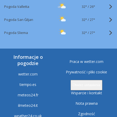
32°
/
Pogoda Valletta
26°
32°
/
Pogoda San Ġiljan
27°
32°
/
Pogoda Sliema
27°
Informacje o
Praca w wetter.com
pogodzie
Prywatność i pliki cookie
wetter.com
tiempo.es
Otwórz ustawienia
Wsparcie i kontakt
meteos24.fr
Nota prawna
ilmeteo24.it
Zgodność
weather24.co.uk