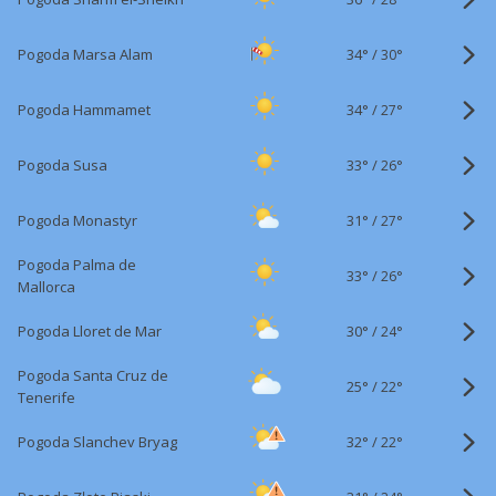
34°
/
Pogoda Marsa Alam
30°
34°
/
Pogoda Hammamet
27°
33°
/
Pogoda Susa
26°
31°
/
Pogoda Monastyr
27°
Pogoda Palma de
33°
/
26°
Mallorca
30°
/
Pogoda Lloret de Mar
24°
Pogoda Santa Cruz de
25°
/
22°
Tenerife
32°
/
Pogoda Slanchev Bryag
22°