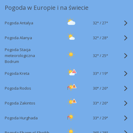
Pogoda w Europie i na świecie
32°
/
Pogoda Antalya
27°
32°
/
Pogoda Alanya
28°
Pogoda Stacja
32°
/
meteorologiczna
25°
Bodrum
33°
/
Pogoda Kreta
19°
30°
/
Pogoda Rodos
26°
33°
/
Pogoda Zakintos
26°
33°
/
Pogoda Hurghada
29°
36°
/
Pogoda Sharm el-Sheikh
28°