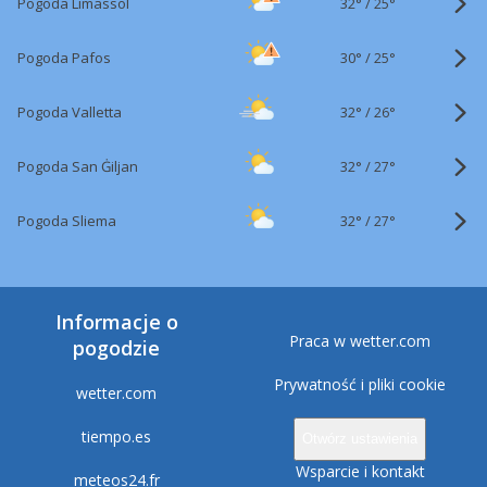
32°
/
Pogoda Limassol
25°
30°
/
Pogoda Pafos
25°
32°
/
Pogoda Valletta
26°
32°
/
Pogoda San Ġiljan
27°
32°
/
Pogoda Sliema
27°
Informacje o
Praca w wetter.com
pogodzie
Prywatność i pliki cookie
wetter.com
tiempo.es
Otwórz ustawienia
Wsparcie i kontakt
meteos24.fr