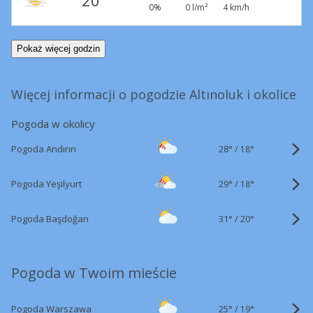
20°
0%
0 l/m²
4 km/h
Pokaż więcej godzin
Więcej informacji o pogodzie Altınoluk i okolice
Pogoda w okolicy
28°
/
Pogoda Andırın
18°
29°
/
Pogoda Yeşilyurt
18°
31°
/
Pogoda Başdoğan
20°
Pogoda w Twoim mieście
25°
/
Pogoda Warszawa
19°