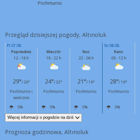
Pochmurno
Przegląd dzisiejszej pogody, Altınoluk
Pt 07.08.
So 08.08.
Popołudnie
Wieczór
Noc
Rano
12 - 18 h
18 - 22 h
22 - 06 h
06 - 12 h
29°
24°
21°
28°
/ 26°
/ 22°
/ 19°
/ 19°
Pochmurno i
Pochmurno
Pochmurno
Pochmurno
wietrznie
0%
0%
0%
0%
SW
19 km/h
Podmuchy
42 km/h
SW
8 km/h
NW
5 km/h
SW
10 km/h
Więcej informacji o pogodzie na dziś
Prognoza godzinowa, Altınoluk