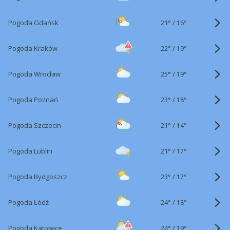
21°
/
Pogoda Gdańsk
16°
22°
/
Pogoda Kraków
19°
25°
/
Pogoda Wrocław
19°
23°
/
Pogoda Poznań
18°
21°
/
Pogoda Szczecin
14°
21°
/
Pogoda Lublin
17°
23°
/
Pogoda Bydgoszcz
17°
24°
/
Pogoda Łódź
18°
24°
/
Pogoda Katowice
19°