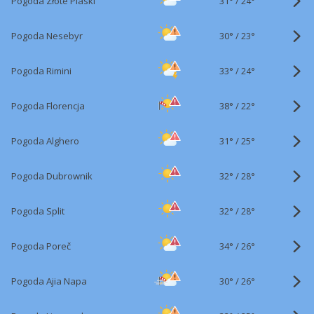
31°
/
Pogoda Złote Piaski
24°
30°
/
Pogoda Nesebyr
23°
33°
/
Pogoda Rimini
24°
38°
/
Pogoda Florencja
22°
31°
/
Pogoda Alghero
25°
32°
/
Pogoda Dubrownik
28°
32°
/
Pogoda Split
28°
34°
/
Pogoda Poreč
26°
30°
/
Pogoda Ajia Napa
26°