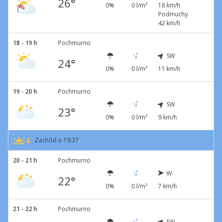
26°
0%
0 l/m²
18 km/h
Podmuchy
42 km/h
18 - 19 h
Pochmurno
SW
24°
0%
0 l/m²
11 km/h
19 - 20 h
Pochmurno
SW
23°
0%
0 l/m²
9 km/h
Zachód o 19:37
20 - 21 h
Pochmurno
W
22°
0%
0 l/m²
7 km/h
21 - 22 h
Pochmurno
SW