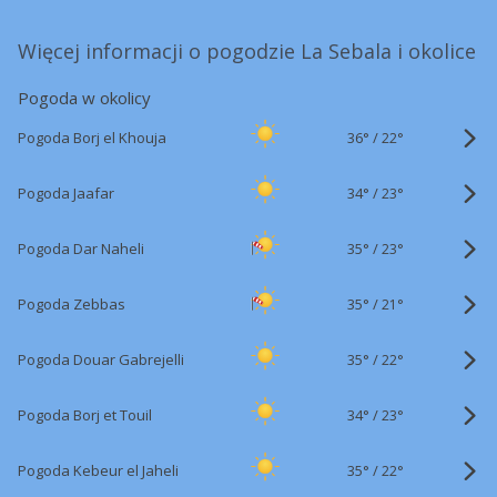
Więcej informacji o pogodzie La Sebala i okolice
Pogoda w okolicy
36°
/
Pogoda Borj el Khouja
22°
34°
/
Pogoda Jaafar
23°
35°
/
Pogoda Dar Naheli
23°
35°
/
Pogoda Zebbas
21°
35°
/
Pogoda Douar Gabrejelli
22°
34°
/
Pogoda Borj et Touil
23°
35°
/
Pogoda Kebeur el Jaheli
22°