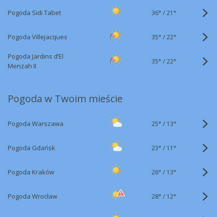
36°
/
Pogoda Sidi Tabet
21°
35°
/
Pogoda Villejacques
22°
Pogoda Jardins d’El
35°
/
22°
Menzah II
Pogoda w Twoim mieście
25°
/
Pogoda Warszawa
13°
23°
/
Pogoda Gdańsk
11°
26°
/
Pogoda Kraków
13°
28°
/
Pogoda Wrocław
12°