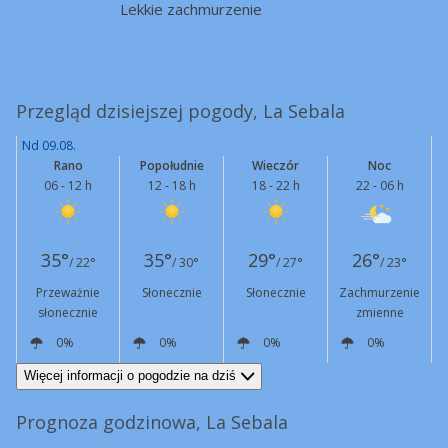
Lekkie zachmurzenie
Przegląd dzisiejszej pogody, La Sebala
Nd 09.08.
Rano
Popołudnie
Wieczór
Noc
06 - 12 h
12 - 18 h
18 - 22 h
22 - 06 h
35°
35°
29°
26°
/ 22°
/ 30°
/ 27°
/ 23°
Przeważnie
Słonecznie
Słonecznie
Zachmurzenie
słonecznie
zmienne
0%
0%
0%
0%
NE
6 km/h
NE
20 km/h
E
10 km/h
SW
2 km/h
Więcej informacji o pogodzie na dziś
Prognoza godzinowa, La Sebala