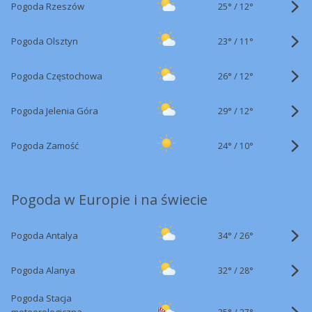
25°
/
Pogoda Rzeszów
12°
23°
/
Pogoda Olsztyn
11°
26°
/
Pogoda Częstochowa
12°
29°
/
Pogoda Jelenia Góra
12°
24°
/
Pogoda Zamość
10°
Pogoda w Europie i na świecie
34°
/
Pogoda Antalya
26°
32°
/
Pogoda Alanya
28°
Pogoda Stacja
35°
/