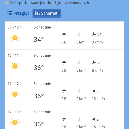
Dziś spodziewane jest do 13 godzin słonecznych
Przegląd
Schemat
09 - 10 h
Słonecznie
NE
34°
0%
0 l/m²
3 km/h
10 - 11 h
Słonecznie
NE
36°
0%
0 l/m²
8 km/h
11 - 12 h
Słonecznie
E
36°
0%
0 l/m²
13 km/h
12 - 13 h
Słonecznie
E
36°
0%
0 l/m²
15 km/h