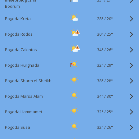
meteorologiczna
27°
Bodrum
28°
/
Pogoda Kreta
20°
30°
/
Pogoda Rodos
25°
34°
/
Pogoda Zakintos
26°
32°
/
Pogoda Hurghada
29°
38°
/
Pogoda Sharm el-Sheikh
28°
34°
/
Pogoda Marsa Alam
30°
32°
/
Pogoda Hammamet
25°
32°
/
Pogoda Susa
26°