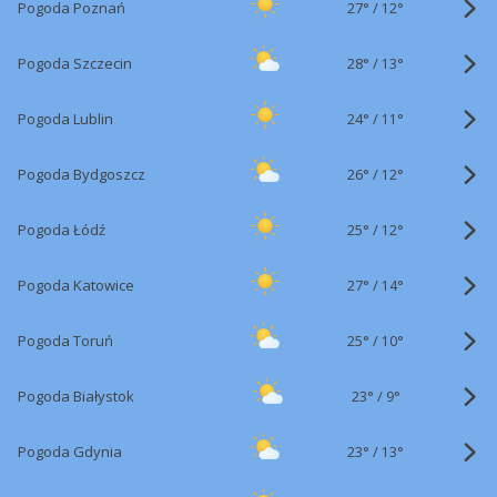
27°
/
Pogoda Poznań
12°
28°
/
Pogoda Szczecin
13°
24°
/
Pogoda Lublin
11°
26°
/
Pogoda Bydgoszcz
12°
25°
/
Pogoda Łódź
12°
27°
/
Pogoda Katowice
14°
25°
/
Pogoda Toruń
10°
23°
/
Pogoda Białystok
9°
23°
/
Pogoda Gdynia
13°