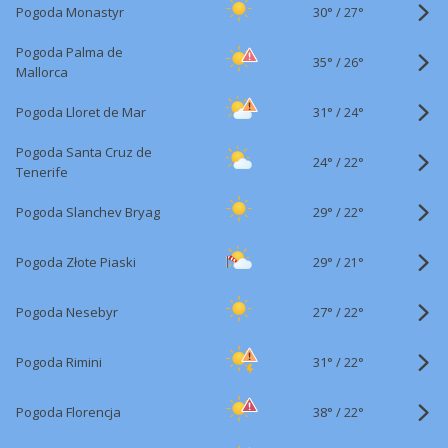
30°
/
Pogoda Monastyr
27°
Pogoda Palma de
35°
/
26°
Mallorca
31°
/
Pogoda Lloret de Mar
24°
Pogoda Santa Cruz de
24°
/
22°
Tenerife
29°
/
Pogoda Slanchev Bryag
22°
29°
/
Pogoda Złote Piaski
21°
27°
/
Pogoda Nesebyr
22°
31°
/
Pogoda Rimini
22°
38°
/
Pogoda Florencja
22°