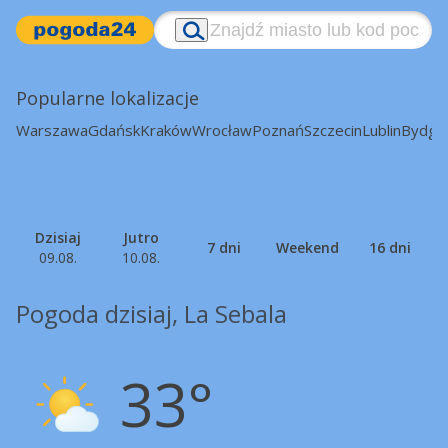
Popularne lokalizacje
Warszawa
Gdańsk
Kraków
Wrocław
Poznań
Szczecin
Lublin
Bydgo
Dzisiaj
Jutro
7 dni
Weekend
16 dni
09.08.
10.08.
Pogoda dzisiaj, La Sebala
33°