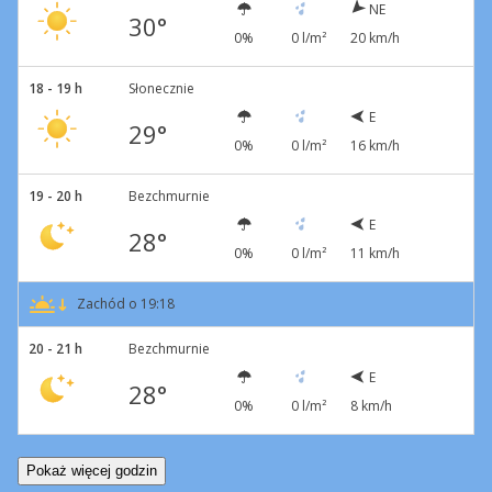
NE
30°
0%
0 l/m²
20 km/h
18 - 19 h
Słonecznie
E
29°
0%
0 l/m²
16 km/h
19 - 20 h
Bezchmurnie
E
28°
0%
0 l/m²
11 km/h
Zachód o 19:18
20 - 21 h
Bezchmurnie
E
28°
0%
0 l/m²
8 km/h
Pokaż więcej godzin