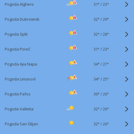
31°
/
Pogoda Alghero
23°
32°
/
Pogoda Dubrownik
29°
32°
/
Pogoda Split
28°
31°
/
Pogoda Poreč
23°
34°
/
Pogoda Ajia Napa
27°
34°
/
Pogoda Limassol
25°
30°
/
Pogoda Pafos
26°
32°
/
Pogoda Valletta
26°
32°
/
Pogoda San Ġiljan
26°