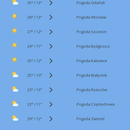
25°
/
Pogoda Gdańsk
13°
26°
/
Pogoda Wrocław
13°
27°
/
Pogoda Szczecin
12°
24°
/
Pogoda Bydgoszcz
11°
25°
/
Pogoda Katowice
12°
25°
/
Pogoda Białystok
10°
23°
/
Pogoda Rzeszów
13°
23°
/
Pogoda Częstochowa
11°
29°
/
Pogoda Zamość
12°