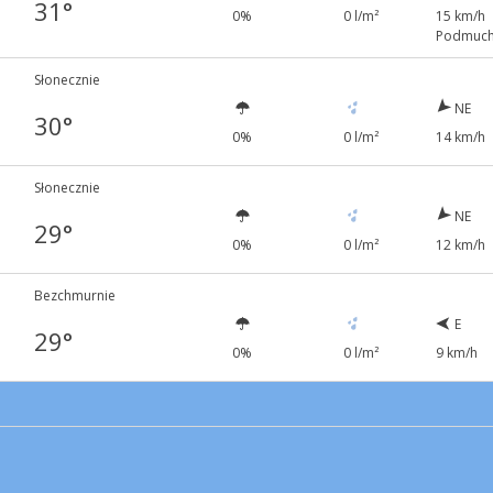
31°
0%
0 l/m²
15 km/h
Podmuch
Słonecznie
NE
30°
0%
0 l/m²
14 km/h
Słonecznie
NE
29°
0%
0 l/m²
12 km/h
Bezchmurnie
E
29°
0%
0 l/m²
9 km/h