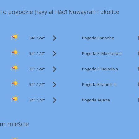
i o pogodzie Ḩayy al Hādī Nuwayrah i okolice
34°
/
Pogoda Ennozha
24°
34°
/
Pogoda El Mostaqbel
24°
33°
/
Pogoda El Baladiya
24°
34°
/
Pogoda Ettaamir III
24°
34°
/
Pogoda Arjana
24°
m mieście