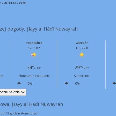
e zachmurzenie
szej pogody, Ḩayy al Hādī Nuwayrah
Popołudnie
Wieczór
12 - 18 h
18 - 22 h
34°
29°
/ 30°
/ 28°
ie
Słonecznie i wietrznie
Słonecznie
0%
0%
NE
14 km/h
Podmuchy
41 km/h
E
8 km/h
odzie na dziś
owa, Ḩayy al Hādī Nuwayrah
 do 13 godzin słonecznych