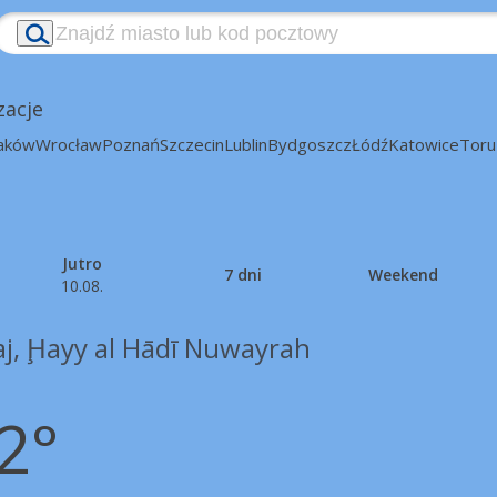
zacje
aków
Wrocław
Poznań
Szczecin
Lublin
Bydgoszcz
Łódź
Katowice
Toru
Jutro
7 dni
Weekend
10.08.
aj, Ḩayy al Hādī Nuwayrah
2°