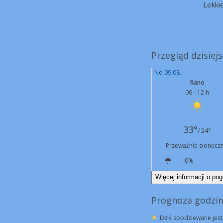
Lekki
Przegląd dzisiej
Nd 09.08.
Rano
06 - 12 h
33°
/ 24°
Przeważnie słoneczn
0%
W
5 km/h
Więcej informacji o pog
Prognoza godzin
Dziś spodziewane jest