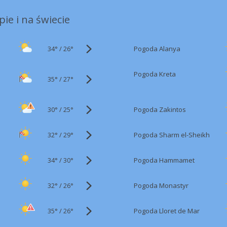
ie i na świecie
34°
/
Pogoda Alanya
26°
Pogoda Kreta
35°
/
27°
30°
/
Pogoda Zakintos
25°
32°
/
Pogoda Sharm el-Sheikh
29°
34°
/
Pogoda Hammamet
30°
32°
/
Pogoda Monastyr
26°
35°
/
Pogoda Lloret de Mar
26°