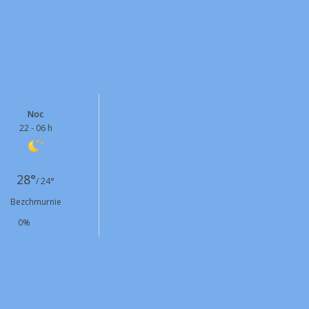
Noc
22 - 06 h
28°
/ 24°
Bezchmurnie
0%
W
2 km/h