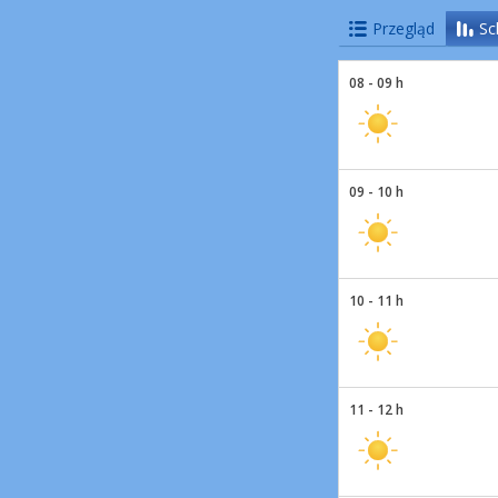
Przegląd
Sc
08 - 09 h
09 - 10 h
10 - 11 h
11 - 12 h