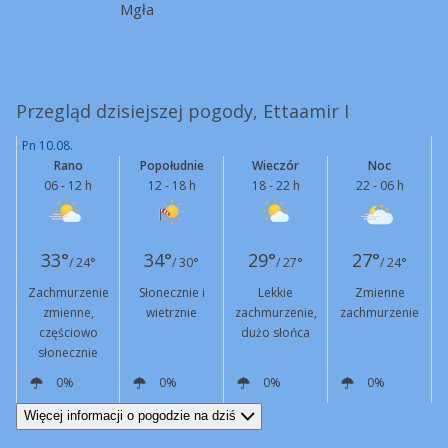
Mgła
Przegląd dzisiejszej pogody, Ettaamir I
Pn 10.08.
Rano
Popołudnie
Wieczór
Noc
06 - 12 h
12 - 18 h
18 - 22 h
22 - 06 h
33°
34°
29°
27°
/ 24°
/ 30°
/ 27°
/ 24°
Zachmurzenie
Słonecznie i
Lekkie
Zmienne
zmienne,
wietrznie
zachmurzenie,
zachmurzenie
częściowo
dużo słońca
słonecznie
0%
0%
0%
0%
NE
6 km/h
NE
15 km/h
Podmuchy
42 km/h
NE
6 km/h
W
3 km/h
Więcej informacji o pogodzie na dziś