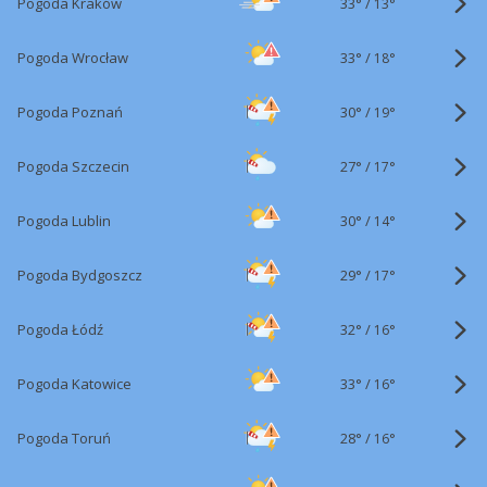
33°
/
Pogoda Kraków
13°
33°
/
Pogoda Wrocław
18°
30°
/
Pogoda Poznań
19°
27°
/
Pogoda Szczecin
17°
30°
/
Pogoda Lublin
14°
29°
/
Pogoda Bydgoszcz
17°
32°
/
Pogoda Łódź
16°
33°
/
Pogoda Katowice
16°
28°
/
Pogoda Toruń
16°