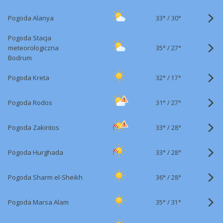
33°
/
Pogoda Alanya
30°
Pogoda Stacja
35°
/
meteorologiczna
27°
Bodrum
32°
/
Pogoda Kreta
17°
31°
/
Pogoda Rodos
27°
33°
/
Pogoda Zakintos
28°
33°
/
Pogoda Hurghada
28°
36°
/
Pogoda Sharm el-Sheikh
28°
35°
/
Pogoda Marsa Alam
31°