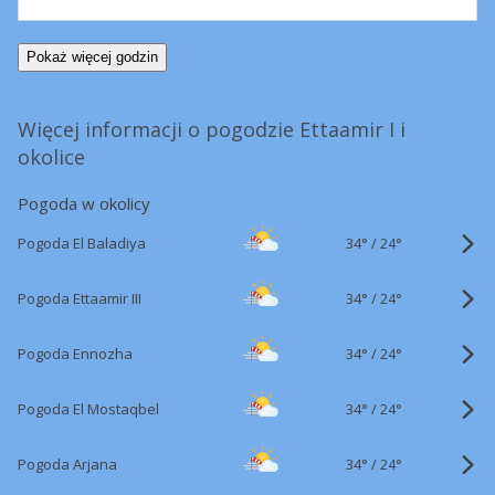
Pokaż więcej godzin
Więcej informacji o pogodzie Ettaamir I i
okolice
Pogoda w okolicy
34°
/
Pogoda El Baladiya
24°
34°
/
Pogoda Ettaamir III
24°
34°
/
Pogoda Ennozha
24°
34°
/
Pogoda El Mostaqbel
24°
34°
/
Pogoda Arjana
24°