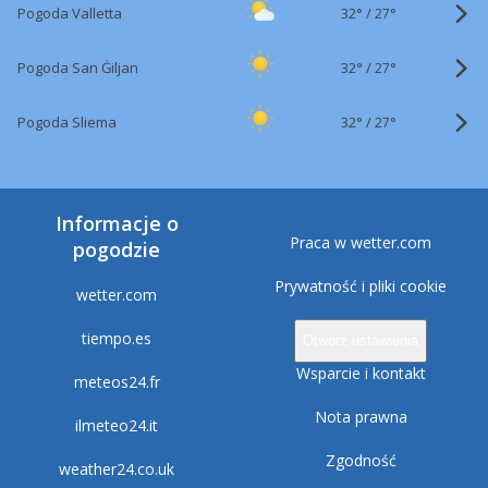
32°
/
Pogoda Valletta
27°
32°
/
Pogoda San Ġiljan
27°
32°
/
Pogoda Sliema
27°
Informacje o
Praca w wetter.com
pogodzie
Prywatność i pliki cookie
wetter.com
tiempo.es
Otwórz ustawienia
Wsparcie i kontakt
meteos24.fr
Nota prawna
ilmeteo24.it
Zgodność
weather24.co.uk