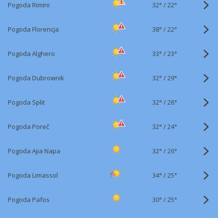
32°
/
Pogoda Rimini
22°
38°
/
Pogoda Florencja
22°
33°
/
Pogoda Alghero
23°
32°
/
Pogoda Dubrownik
29°
32°
/
Pogoda Split
28°
32°
/
Pogoda Poreč
24°
32°
/
Pogoda Ajia Napa
26°
34°
/
Pogoda Limassol
25°
30°
/
Pogoda Pafos
25°