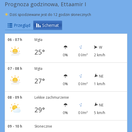
Prognoza godzinowa, Ettaamir I
Dziś spodziewane jest do 12 godzin słonecznych
Przegląd
Schemat
06 - 07 h
Mgła
W
25°
0%
0 l/m²
2 km/h
07 - 08 h
Mgła
NE
27°
0%
0 l/m²
1 km/h
08 - 09 h
Lekkie zachmurzenie
NE
29°
0%
0 l/m²
5 km/h
09 - 10 h
Słonecznie