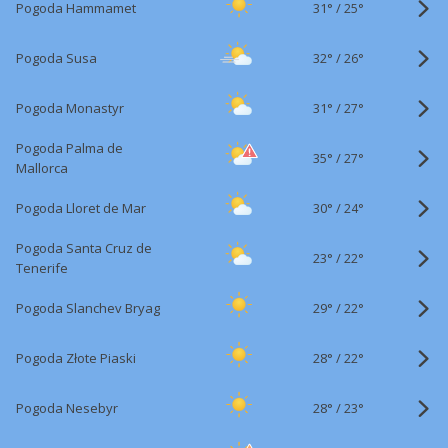
31°
/
Pogoda Hammamet
25°
32°
/
Pogoda Susa
26°
31°
/
Pogoda Monastyr
27°
Pogoda Palma de
35°
/
27°
Mallorca
30°
/
Pogoda Lloret de Mar
24°
Pogoda Santa Cruz de
23°
/
22°
Tenerife
29°
/
Pogoda Slanchev Bryag
22°
28°
/
Pogoda Złote Piaski
22°
28°
/
Pogoda Nesebyr
23°