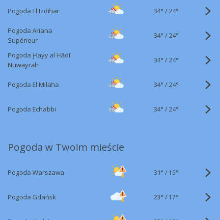
34°
/
Pogoda El Izdihar
24°
Pogoda Ariana
34°
/
24°
Supérieur
Pogoda Ḩayy al Hādī
34°
/
24°
Nuwayrah
34°
/
Pogoda El Milaha
24°
34°
/
Pogoda Echabbi
24°
Pogoda w Twoim mieście
31°
/
Pogoda Warszawa
15°
23°
/
Pogoda Gdańsk
17°