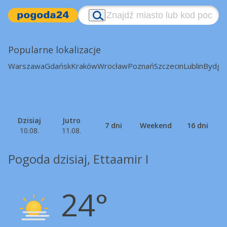
Popularne lokalizacje
Warszawa
Gdańsk
Kraków
Wrocław
Poznań
Szczecin
Lublin
Bydgo
Dzisiaj
Jutro
7 dni
Weekend
16 dni
10.08.
11.08.
Pogoda dzisiaj, Ettaamir I
24°