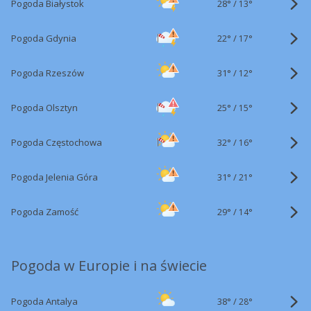
28°
/
Pogoda Białystok
13°
22°
/
Pogoda Gdynia
17°
31°
/
Pogoda Rzeszów
12°
25°
/
Pogoda Olsztyn
15°
32°
/
Pogoda Częstochowa
16°
31°
/
Pogoda Jelenia Góra
21°
29°
/
Pogoda Zamość
14°
Pogoda w Europie i na świecie
38°
/
Pogoda Antalya
28°