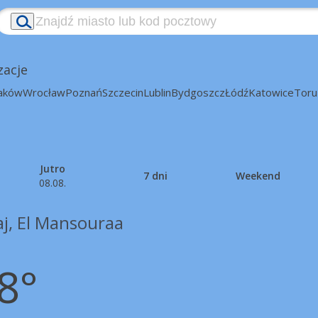
zacje
aków
Wrocław
Poznań
Szczecin
Lublin
Bydgoszcz
Łódź
Katowice
Toru
Jutro
7 dni
Weekend
08.08.
aj, El Mansouraa
8°