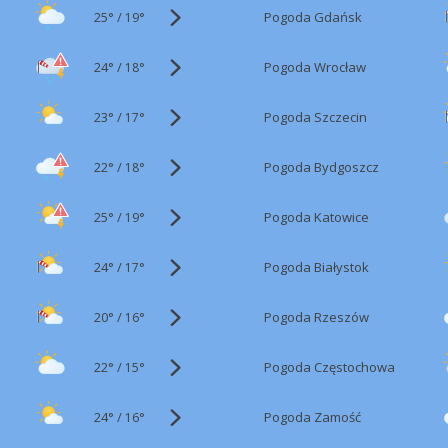
25°
/
Pogoda Gdańsk
19°
24°
/
Pogoda Wrocław
18°
23°
/
Pogoda Szczecin
17°
22°
/
Pogoda Bydgoszcz
18°
25°
/
Pogoda Katowice
19°
24°
/
Pogoda Białystok
17°
20°
/
Pogoda Rzeszów
16°
22°
/
Pogoda Częstochowa
15°
24°
/
Pogoda Zamość
16°