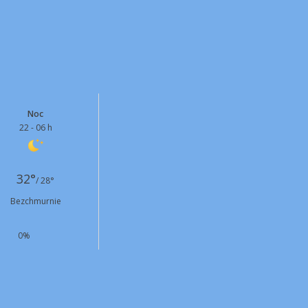
Noc
22 - 06 h
32°
/ 28°
Bezchmurnie
0%
NE
8 km/h