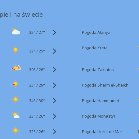
ie i na świecie
32°
/
Pogoda Alanya
27°
Pogoda Kreta
32°
/
25°
30°
/
Pogoda Zakintos
26°
33°
/
Pogoda Sharm el-Sheikh
29°
34°
/
Pogoda Hammamet
30°
33°
/
Pogoda Monastyr
26°
32°
/
Pogoda Lloret de Mar
26°