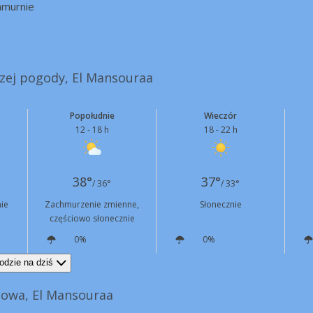
hmurnie
szej pogody, El Mansouraa
Popołudnie
Wieczór
12 - 18 h
18 - 22 h
38°
37°
/ 36°
/ 33°
ie
Zachmurzenie zmienne,
Słonecznie
częściowo słonecznie
0%
0%
NE
9 km/h
E
14 km/h
odzie na dziś
owa, El Mansouraa