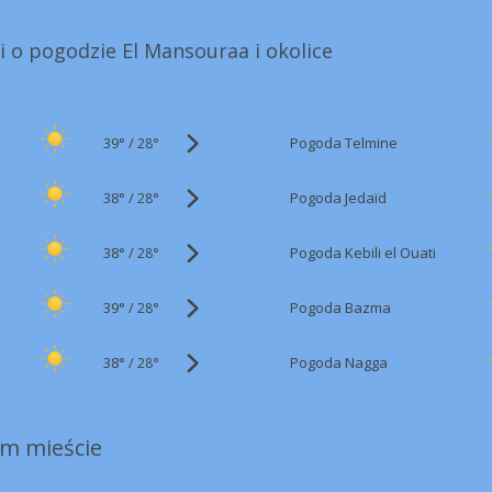
i o pogodzie El Mansouraa i okolice
39°
/
Pogoda Telmine
28°
38°
/
Pogoda Jedaïd
28°
38°
/
Pogoda Kebili el Ouati
28°
39°
/
Pogoda Bazma
28°
38°
/
Pogoda Nagga
28°
m mieście