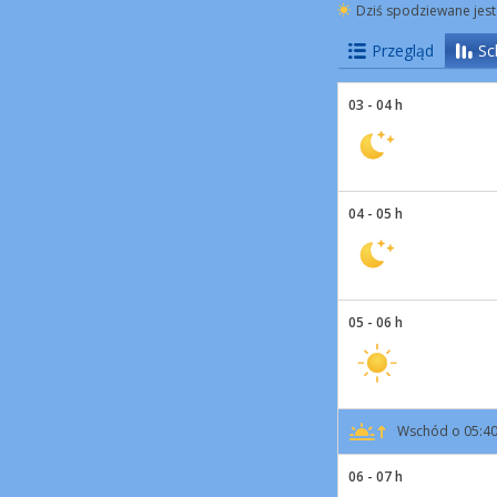
Dziś spodziewane jest
Przegląd
Sc
03 - 04 h
04 - 05 h
05 - 06 h
Wschód o 05:4
06 - 07 h