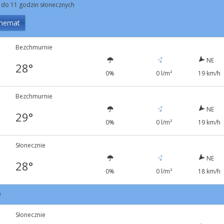
 do 11 godzin słonecznych
hemat
Bezchmurnie
NE
28°
0%
0 l/m²
19 km/h
Bezchmurnie
NE
29°
0%
0 l/m²
19 km/h
Słonecznie
NE
28°
0%
0 l/m²
18 km/h
0
Słonecznie