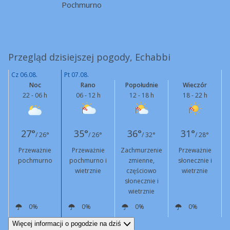
Pochmurno
Przegląd dzisiejszej pogody, Echabbi
Cz 06.08.
Pt 07.08.
Noc
Rano
Popołudnie
Wieczór
22 - 06 h
06 - 12 h
12 - 18 h
18 - 22 h
27°
35°
36°
31°
/ 26°
/ 26°
/ 32°
/ 28°
Przeważnie
Przeważnie
Zachmurzenie
Przeważnie
pochmurno
pochmurno i
zmienne,
słonecznie i
wietrznie
częściowo
wietrznie
słonecznie i
wietrznie
0%
0%
0%
0%
W
4 km/h
NW
11 km/h
Podmuchy
42 km/h
N
17 km/h
Podmuchy
47 km/h
NW
11 km/h
Więcej informacji o pogodzie na dziś