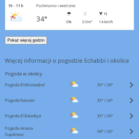
10 - 11 h
Pochmurno i wietrznie
N
34°
0%
0 l/m²
14 km/h
Pokaż więcej godzin
Więcej informacji o pogodzie Echabbi i okolice
Pogoda w okolicy
35°
/
Pogoda El Mostaqbel
26°
35°
/
Pogoda Nassim
26°
35°
/
Pogoda El Baladiya
26°
Pogoda Ariana
34°
/
26°
Supérieur