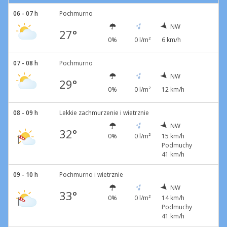
06 - 07 h
Pochmurno
NW
27°
0%
0 l/m²
6 km/h
07 - 08 h
Pochmurno
NW
29°
0%
0 l/m²
12 km/h
08 - 09 h
Lekkie zachmurzenie i wietrznie
NW
32°
0%
0 l/m²
15 km/h
Podmuchy
41 km/h
09 - 10 h
Pochmurno i wietrznie
NW
33°
0%
0 l/m²
14 km/h
Podmuchy
41 km/h