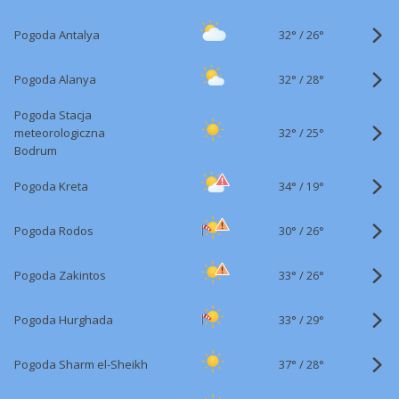
32°
/
Pogoda Antalya
26°
32°
/
Pogoda Alanya
28°
Pogoda Stacja
32°
/
meteorologiczna
25°
Bodrum
34°
/
Pogoda Kreta
19°
30°
/
Pogoda Rodos
26°
33°
/
Pogoda Zakintos
26°
33°
/
Pogoda Hurghada
29°
37°
/
Pogoda Sharm el-Sheikh
28°