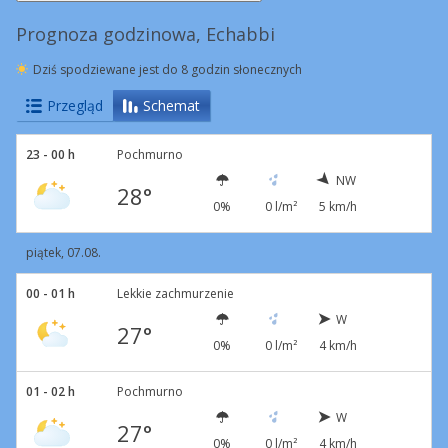
Prognoza godzinowa, Echabbi
Dziś spodziewane jest do 8 godzin słonecznych
Przegląd
Schemat
23 - 00 h
Pochmurno
NW
28°
0%
0 l/m²
5 km/h
piątek, 07.08.
00 - 01 h
Lekkie zachmurzenie
W
27°
0%
0 l/m²
4 km/h
01 - 02 h
Pochmurno
W
27°
0%
0 l/m²
4 km/h