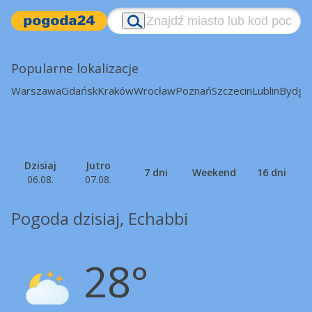
Popularne lokalizacje
Warszawa
Gdańsk
Kraków
Wrocław
Poznań
Szczecin
Lublin
Bydgo
Dzisiaj
Jutro
7 dni
Weekend
16 dni
06.08.
07.08.
Pogoda dzisiaj, Echabbi
28°