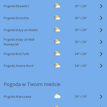
35°
/
Pogoda Ettaamir I
26°
35°
/
Pogoda Ennozha
26°
35°
/
Pogoda Ḩayy an Nasīm
26°
Pogoda Ḩayy al Hādī
35°
/
26°
Nuwayrah
34°
/
Pogoda Borj Turki
26°
34°
/
Pogoda Ariana Nord
26°
Pogoda w Twoim mieście
25°
/
Pogoda Warszawa
19°