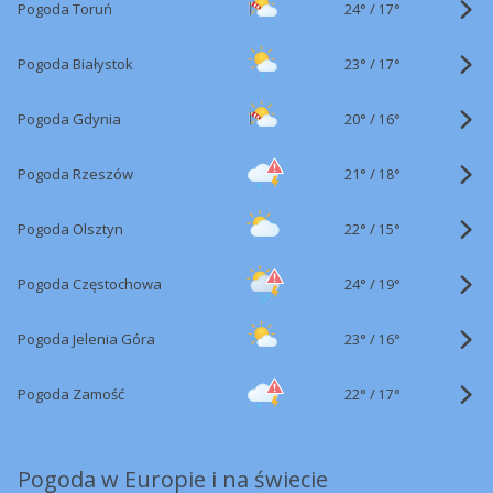
24°
/
Pogoda Toruń
17°
23°
/
Pogoda Białystok
17°
20°
/
Pogoda Gdynia
16°
21°
/
Pogoda Rzeszów
18°
22°
/
Pogoda Olsztyn
15°
24°
/
Pogoda Częstochowa
19°
23°
/
Pogoda Jelenia Góra
16°
22°
/
Pogoda Zamość
17°
Pogoda w Europie i na świecie