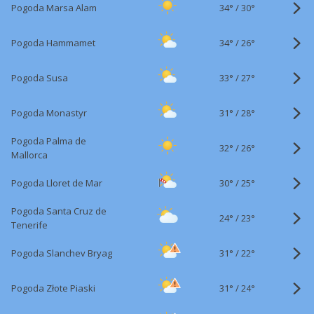
34°
/
Pogoda Marsa Alam
30°
34°
/
Pogoda Hammamet
26°
33°
/
Pogoda Susa
27°
31°
/
Pogoda Monastyr
28°
Pogoda Palma de
32°
/
26°
Mallorca
30°
/
Pogoda Lloret de Mar
25°
Pogoda Santa Cruz de
24°
/
23°
Tenerife
31°
/
Pogoda Slanchev Bryag
22°
31°
/
Pogoda Złote Piaski
24°