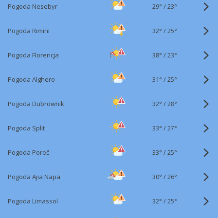
29°
/
Pogoda Nesebyr
23°
32°
/
Pogoda Rimini
25°
38°
/
Pogoda Florencja
23°
31°
/
Pogoda Alghero
25°
32°
/
Pogoda Dubrownik
28°
33°
/
Pogoda Split
27°
33°
/
Pogoda Poreč
25°
30°
/
Pogoda Ajia Napa
26°
32°
/
Pogoda Limassol
25°