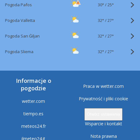
30°
/
Pogoda Pafos
25°
32°
/
Pogoda Valletta
27°
32°
/
Pogoda San Ġiljan
27°
32°
/
Pogoda Sliema
27°
Informacje o
Praca w wetter.com
pogodzie
Prywatność i pliki cookie
wetter.com
tiempo.es
Otwórz ustawienia
Wsparcie i kontakt
meteos24.fr
Nota prawna
ilmeteo24.it