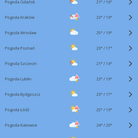
21°
/
Pogoda Gdańsk
16°
23°
/
Pogoda Kraków
19°
25°
/
Pogoda Wrocław
19°
23°
/
Pogoda Poznań
17°
21°
/
Pogoda Szczecin
14°
23°
/
Pogoda Lublin
19°
23°
/
Pogoda Bydgoszcz
17°
25°
/
Pogoda Łódź
19°
24°
/
Pogoda Katowice
20°