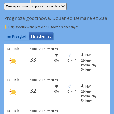
NW
28 km/h
Podmuchy
54 km/h
NW
23 km/h
Podmuchy
46 km/h
W
16 km/h
NW
23 km/h
Podmuchy
50 km/h
Więcej informacji o pogodzie na dziś
Prognoza godzinowa, Douar ed Demane ez Zaa
Dziś spodziewane jest do 11 godzin słonecznych
Przegląd
Schemat
13 - 14 h
Słonecznie i wietrznie
NW
33°
0%
0 l/m²
29 km/h
Podmuchy
54 km/h
14 - 15 h
Słonecznie i wietrznie
NW
32°
0%
0 l/m²
29 km/h
Podmuchy
54 km/h
15 - 16 h
Słonecznie i wietrznie