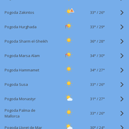
33°
/
Pogoda Zakintos
26°
33°
/
Pogoda Hurghada
29°
36°
/
Pogoda Sharm el-Sheikh
28°
34°
/
Pogoda Marsa Alam
30°
34°
/
Pogoda Hammamet
27°
33°
/
Pogoda Susa
26°
31°
/
Pogoda Monastyr
27°
Pogoda Palma de
33°
/
26°
Mallorca
30°
/
Pogoda Lloret de Mar
24°