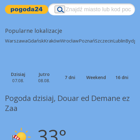
Popularne lokalizacje
Warszawa
Gdańsk
Kraków
Wrocław
Poznań
Szczecin
Lublin
Bydgo
Dzisiaj
Jutro
7 dni
Weekend
16 dni
07.08.
08.08.
Pogoda dzisiaj, Douar ed Demane ez
Zaa
33°