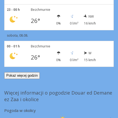
23 - 00 h
Bezchmurnie
NW
26°
0%
0 l/m²
16 km/h
sobota, 08.08.
00 - 01 h
Bezchmurnie
W
26°
0%
0 l/m²
15 km/h
Pokaż więcej godzin
Więcej informacji o pogodzie Douar ed Demane
ez Zaa i okolice
Pogoda w okolicy