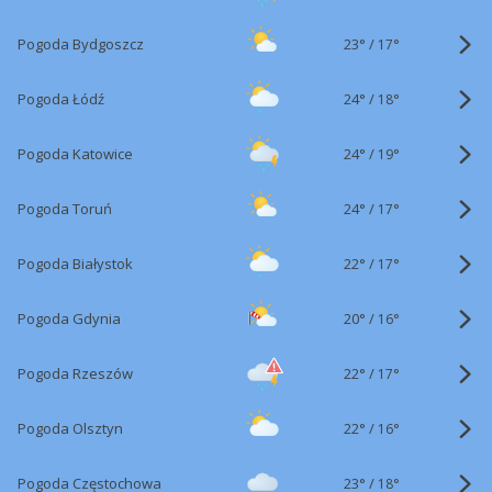
23°
/
Pogoda Bydgoszcz
17°
24°
/
Pogoda Łódź
18°
24°
/
Pogoda Katowice
19°
24°
/
Pogoda Toruń
17°
22°
/
Pogoda Białystok
17°
20°
/
Pogoda Gdynia
16°
22°
/
Pogoda Rzeszów
17°
22°
/
Pogoda Olsztyn
16°
23°
/
Pogoda Częstochowa
18°