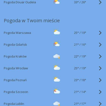
33°
/
Pogoda Douar Oudeïa
26°
Pogoda w Twoim mieście
25°
/
Pogoda Warszawa
19°
21°
/
Pogoda Gdańsk
16°
22°
/
Pogoda Kraków
19°
25°
/
Pogoda Wrocław
19°
23°
/
Pogoda Poznań
18°
21°
/
Pogoda Szczecin
14°
21°
/
Pogoda Lublin
17°