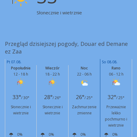
Słonecznie i wietrznie
Przegląd dzisiejszej pogody, Douar ed Demane
ez Zaa
Pt 07.08.
So 08.08.
Popołudnie
Wieczór
Noc
Rano
12 - 18 h
18 - 22 h
22 - 06 h
06 - 12 h
33°
28°
26°
32°
/ 30°
/ 26°
/ 25°
/ 25°
Słonecznie i
Słonecznie i
Zachmurzenie
Przeważnie
wietrznie
wietrznie
zmienne
lekko
pochmurno i
wietrznie
0%
0%
0%
0%