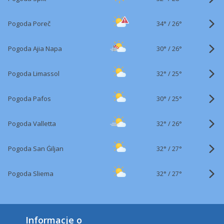
34°
/
Pogoda Poreč
26°
30°
/
Pogoda Ajia Napa
26°
32°
/
Pogoda Limassol
25°
30°
/
Pogoda Pafos
25°
32°
/
Pogoda Valletta
26°
32°
/
Pogoda San Ġiljan
27°
32°
/
Pogoda Sliema
27°
Informacje o