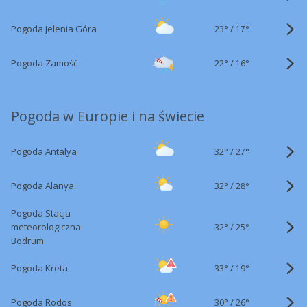
23°
/
Pogoda Jelenia Góra
17°
22°
/
Pogoda Zamość
16°
Pogoda w Europie i na świecie
32°
/
Pogoda Antalya
27°
32°
/
Pogoda Alanya
28°
Pogoda Stacja
32°
/
meteorologiczna
25°
Bodrum
33°
/
Pogoda Kreta
19°
30°
/
Pogoda Rodos
26°