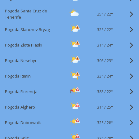
Pogoda Santa Cruz de
25°
/
22°
Tenerife
32°
/
Pogoda Slanchev Bryag
22°
31°
/
Pogoda Złote Piaski
24°
30°
/
Pogoda Nesebyr
23°
33°
/
Pogoda Rimini
24°
38°
/
Pogoda Florencja
22°
31°
/
Pogoda Alghero
25°
32°
/
Pogoda Dubrownik
28°
32°
/
Pogoda Split
28°