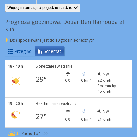
NW
20 km/h
Podmuchy
45 km/h
W
16 km/h
NW
22 km/h
Podmuchy
52 km/h
NW
26 km/h
Podmuchy
53 km/h
Więcej informacji o pogodzie na dziś
Prognoza godzinowa, Douar Ben Hamouda el
Kliâ
Dziś spodziewane jest do 10 godzin słonecznych
Przegląd
Schemat
18 - 19 h
Słonecznie i wietrznie
NW
29°
0%
0 l/m²
22 km/h
Podmuchy
45 km/h
19 - 20 h
Bezchmurnie i wietrznie
NW
27°
0%
0 l/m²
21 km/h
Zachód o 19:22