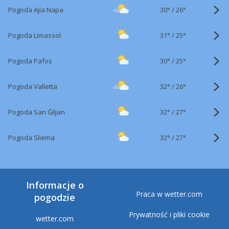
30°
/
Pogoda Ajia Napa
26°
31°
/
Pogoda Limassol
25°
30°
/
Pogoda Pafos
25°
32°
/
Pogoda Valletta
26°
32°
/
Pogoda San Ġiljan
27°
32°
/
Pogoda Sliema
27°
Informacje o
Praca w wetter.com
pogodzie
Prywatność i pliki cookie
wetter.com