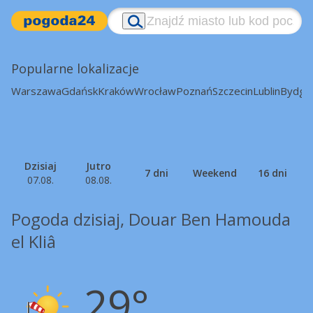
Popularne lokalizacje
Warszawa
Gdańsk
Kraków
Wrocław
Poznań
Szczecin
Lublin
Bydgo
Dzisiaj
Jutro
7 dni
Weekend
16 dni
07.08.
08.08.
Pogoda dzisiaj, Douar Ben Hamouda
el Kliâ
29°