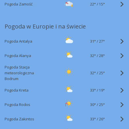
22°
/
Pogoda Zamość
15°
Pogoda w Europie i na świecie
31°
/
Pogoda Antalya
27°
32°
/
Pogoda Alanya
28°
Pogoda Stacja
32°
/
meteorologiczna
25°
Bodrum
33°
/
Pogoda Kreta
19°
30°
/
Pogoda Rodos
25°
33°
/
Pogoda Zakintos
26°