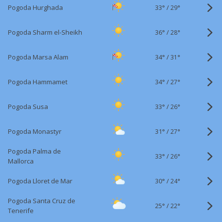
33°
/
Pogoda Hurghada
29°
36°
/
Pogoda Sharm el-Sheikh
28°
34°
/
Pogoda Marsa Alam
31°
34°
/
Pogoda Hammamet
27°
33°
/
Pogoda Susa
26°
31°
/
Pogoda Monastyr
27°
Pogoda Palma de
33°
/
26°
Mallorca
30°
/
Pogoda Lloret de Mar
24°
Pogoda Santa Cruz de
25°
/
22°
Tenerife