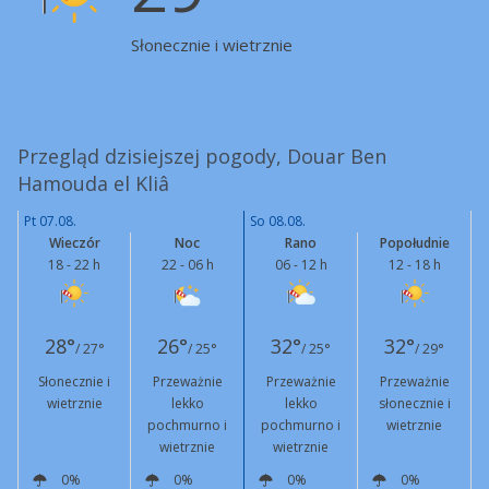
Słonecznie i wietrznie
Przegląd dzisiejszej pogody, Douar Ben
Hamouda el Kliâ
Pt 07.08.
So 08.08.
Wieczór
Noc
Rano
Popołudnie
18 - 22 h
22 - 06 h
06 - 12 h
12 - 18 h
28°
26°
32°
32°
/ 27°
/ 25°
/ 25°
/ 29°
Słonecznie i
Przeważnie
Przeważnie
Przeważnie
wietrznie
lekko
lekko
słonecznie i
pochmurno i
pochmurno i
wietrznie
wietrznie
wietrznie
0%
0%
0%
0%