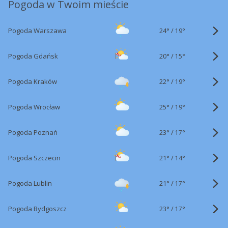
Pogoda w Twoim mieście
24°
/
Pogoda Warszawa
19°
20°
/
Pogoda Gdańsk
15°
22°
/
Pogoda Kraków
19°
25°
/
Pogoda Wrocław
19°
23°
/
Pogoda Poznań
17°
21°
/
Pogoda Szczecin
14°
21°
/
Pogoda Lublin
17°
23°
/
Pogoda Bydgoszcz
17°