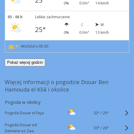
25°
0%
0 l/m²
14 km/h
05 - 06 h
Lekkie zachmurzenie
W
25°
0%
0 l/m²
13 km/h
Wschód o 05:30
Pokaż więcej godzin
Więcej informacji o pogodzie Douar Ben
Hamouda el Kliâ i okolice
Pogoda w okolicy
32°
/
Pogoda Douar el Feja
25°
Pogoda Douar ed
33°
/
26°
Demane ez Zaa