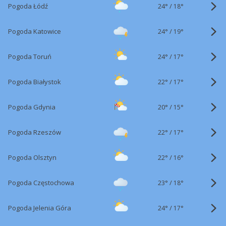
24°
/
Pogoda Łódź
18°
24°
/
Pogoda Katowice
19°
24°
/
Pogoda Toruń
17°
22°
/
Pogoda Białystok
17°
20°
/
Pogoda Gdynia
15°
22°
/
Pogoda Rzeszów
17°
22°
/
Pogoda Olsztyn
16°
23°
/
Pogoda Częstochowa
18°
24°
/
Pogoda Jelenia Góra
17°