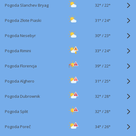
32°
/
Pogoda Slanchev Bryag
22°
31°
/
Pogoda Złote Piaski
24°
30°
/
Pogoda Nesebyr
23°
33°
/
Pogoda Rimini
24°
39°
/
Pogoda Florencja
22°
31°
/
Pogoda Alghero
25°
32°
/
Pogoda Dubrownik
28°
32°
/
Pogoda Split
28°
34°
/
Pogoda Poreč
26°