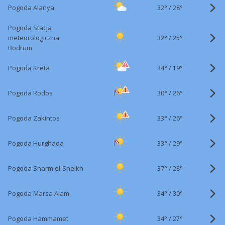
32°
/
Pogoda Alanya
28°
Pogoda Stacja
32°
/
meteorologiczna
25°
Bodrum
34°
/
Pogoda Kreta
19°
30°
/
Pogoda Rodos
26°
33°
/
Pogoda Zakintos
26°
33°
/
Pogoda Hurghada
29°
37°
/
Pogoda Sharm el-Sheikh
28°
34°
/
Pogoda Marsa Alam
30°
34°
/
Pogoda Hammamet
27°