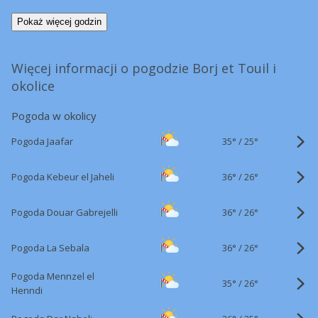
Pokaż więcej godzin
Więcej informacji o pogodzie Borj et Touil i
okolice
Pogoda w okolicy
35°
/
Pogoda Jaafar
25°
36°
/
Pogoda Kebeur el Jaheli
26°
36°
/
Pogoda Douar Gabrejelli
26°
36°
/
Pogoda La Sebala
26°
Pogoda Mennzel el
35°
/
26°
Henndi