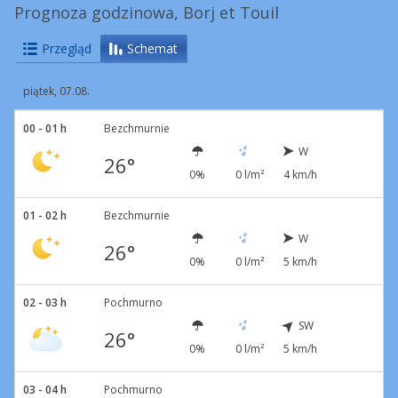
Prognoza godzinowa, Borj et Touil
Przegląd
Schemat
piątek, 07.08.
00 - 01 h
Bezchmurnie
W
26°
0%
0 l/m²
4 km/h
01 - 02 h
Bezchmurnie
W
26°
0%
0 l/m²
5 km/h
02 - 03 h
Pochmurno
SW
26°
0%
0 l/m²
5 km/h
03 - 04 h
Pochmurno