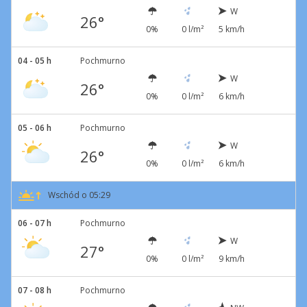
W
26°
0%
0 l/m²
5 km/h
04 - 05 h
Pochmurno
W
26°
0%
0 l/m²
6 km/h
05 - 06 h
Pochmurno
W
26°
0%
0 l/m²
6 km/h
Wschód o 05:29
06 - 07 h
Pochmurno
W
27°
0%
0 l/m²
9 km/h
07 - 08 h
Pochmurno