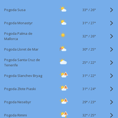
33°
/
Pogoda Susa
26°
31°
/
Pogoda Monastyr
27°
Pogoda Palma de
32°
/
26°
Mallorca
30°
/
Pogoda Lloret de Mar
25°
Pogoda Santa Cruz de
25°
/
22°
Tenerife
31°
/
Pogoda Slanchev Bryag
22°
31°
/
Pogoda Złote Piaski
24°
29°
/
Pogoda Nesebyr
23°
32°
/
Pogoda Rimini
25°