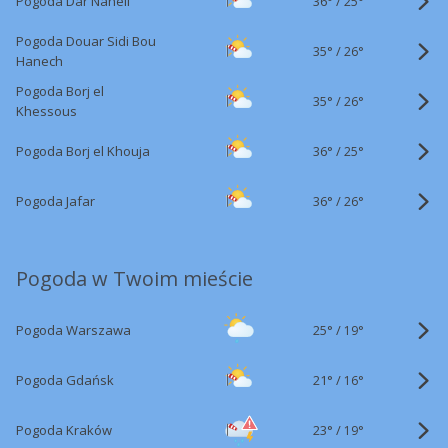
36°
/
Pogoda Dar Naheli
25°
Pogoda Douar Sidi Bou
35°
/
26°
Hanech
Pogoda Borj el
35°
/
26°
Khessous
36°
/
Pogoda Borj el Khouja
25°
36°
/
Pogoda Jafar
26°
Pogoda w Twoim mieście
25°
/
Pogoda Warszawa
19°
21°
/
Pogoda Gdańsk
16°
23°
/
Pogoda Kraków
19°