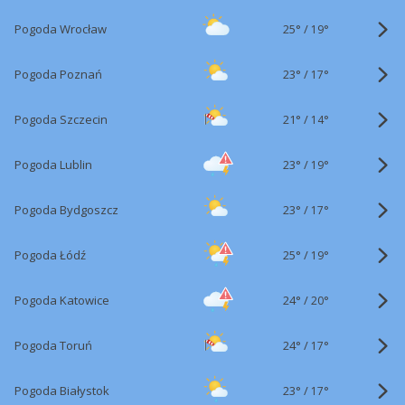
25°
/
Pogoda Wrocław
19°
23°
/
Pogoda Poznań
17°
21°
/
Pogoda Szczecin
14°
23°
/
Pogoda Lublin
19°
23°
/
Pogoda Bydgoszcz
17°
25°
/
Pogoda Łódź
19°
24°
/
Pogoda Katowice
20°
24°
/
Pogoda Toruń
17°
23°
/
Pogoda Białystok
17°