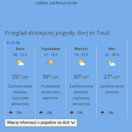
Lekkie zachmurzenie
Przegląd dzisiejszej pogody, Borj et Touil
Pt 07.08.
Rano
Popołudnie
Wieczór
Noc
06 - 12 h
12 - 18 h
18 - 22 h
22 - 06 h
35°
36°
30°
27°
/ 26°
/ 32°
/ 27°
/ 25°
Zachmurzenie
Przeważnie
Zachmurzenie
Zachmurzenie
zmienne,
słonecznie i
zmienne,
zmienne
częściowo
wietrznie
częściowo
słonecznie
słonecznie
0%
0%
0%
0%
NW
16 km/h
NW
24 km/h
Podmuchy
42 km/h
NW
14 km/h
W
9 km/h
Więcej informacji o pogodzie na dziś