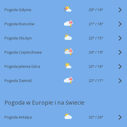
20°
/
Pogoda Gdynia
16°
21°
/
Pogoda Rzeszów
18°
22°
/
Pogoda Olsztyn
15°
24°
/
Pogoda Częstochowa
19°
23°
/
Pogoda Jelenia Góra
16°
22°
/
Pogoda Zamość
17°
Pogoda w Europie i na świecie
32°
/
Pogoda Antalya
26°