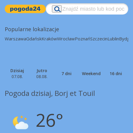
Popularne lokalizacje
Warszawa
Gdańsk
Kraków
Wrocław
Poznań
Szczecin
Lublin
Bydgo
Dzisiaj
Jutro
7 dni
Weekend
16 dni
07.08.
08.08.
Pogoda dzisiaj, Borj et Touil
26°