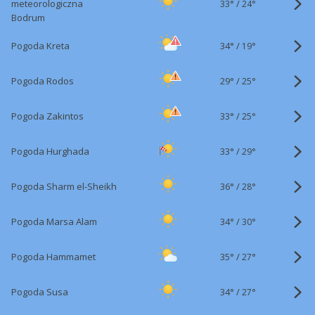
33°
/
meteorologiczna
24°
Bodrum
34°
/
Pogoda Kreta
19°
29°
/
Pogoda Rodos
25°
33°
/
Pogoda Zakintos
25°
33°
/
Pogoda Hurghada
29°
36°
/
Pogoda Sharm el-Sheikh
28°
34°
/
Pogoda Marsa Alam
30°
35°
/
Pogoda Hammamet
27°
34°
/
Pogoda Susa
27°