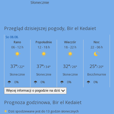
Słonecznie
Przegląd dzisiejszej pogody, Bir el Kedaïet
So 08.08.
Rano
Popołudnie
Wieczór
Noc
06 - 12 h
12 - 18 h
18 - 22 h
22 - 06 h
37°
37°
32°
25°
/ 22°
/ 34°
/ 26°
/ 20°
Słonecznie
Słonecznie
Słonecznie
Bezchmurnie
0%
0%
0%
0%
NW
6 km/h
NW
18 km/h
NW
7 km/h
NW
4 km/h
Więcej informacji o pogodzie na dziś
Prognoza godzinowa, Bir el Kedaïet
Dziś spodziewane jest do 13 godzin słonecznych