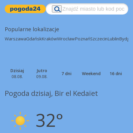
Popularne lokalizacje
Warszawa
Gdańsk
Kraków
Wrocław
Poznań
Szczecin
Lublin
Bydgo
Dzisiaj
Jutro
7 dni
Weekend
16 dni
08.08.
09.08.
Pogoda dzisiaj, Bir el Kedaïet
32°