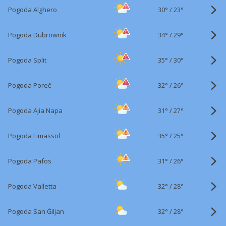
30°
/
Pogoda Alghero
23°
34°
/
Pogoda Dubrownik
29°
35°
/
Pogoda Split
30°
32°
/
Pogoda Poreč
26°
31°
/
Pogoda Ajia Napa
27°
35°
/
Pogoda Limassol
25°
31°
/
Pogoda Pafos
26°
32°
/
Pogoda Valletta
28°
32°
/
Pogoda San Ġiljan
28°