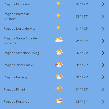
32°
/
Pogoda Monastyr
28°
Pogoda Palma de
33°
/
27°
Mallorca
31°
/
Pogoda Lloret de Mar
25°
Pogoda Santa Cruz de
25°
/
22°
Tenerife
32°
/
Pogoda Slanchev Bryag
24°
31°
/
Pogoda Złote Piaski
26°
31°
/
Pogoda Nesebyr
25°
31°
/
Pogoda Rimini
25°
38°
/
Pogoda Florencja
21°