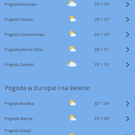
23°
/
Pogoda Rzeszów
15°
20°
/
Pogoda Olsztyn
12°
22°
/
Pogoda Częstochowa
15°
24°
/
Pogoda Jelenia Góra
11°
23°
/
Pogoda Zamość
13°
Pogoda w Europie i na świecie
32°
/
Pogoda Antalya
26°
33°
/
Pogoda Alanya
28°
Pogoda Stacja