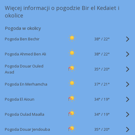
Więcej informacji o pogodzie Bir el Kedaïet i
okolice
Pogoda w okolicy
38°
/
Pogoda Ben Bechir
22°
38°
/
Pogoda Ahmed Ben Ali
22°
Pogoda Douar Ouled
35°
/
20°
Avad
37°
/
Pogoda En Merhamcha
21°
34°
/
Pogoda El Aïoun
19°
34°
/
Pogoda Oulad Maalla
19°
35°
/
Pogoda Douar Jendouba
20°