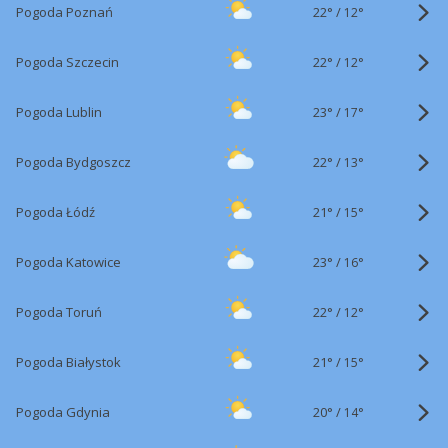
22°
/
Pogoda Poznań
12°
22°
/
Pogoda Szczecin
12°
23°
/
Pogoda Lublin
17°
22°
/
Pogoda Bydgoszcz
13°
21°
/
Pogoda Łódź
15°
23°
/
Pogoda Katowice
16°
22°
/
Pogoda Toruń
12°
21°
/
Pogoda Białystok
15°
20°
/
Pogoda Gdynia
14°