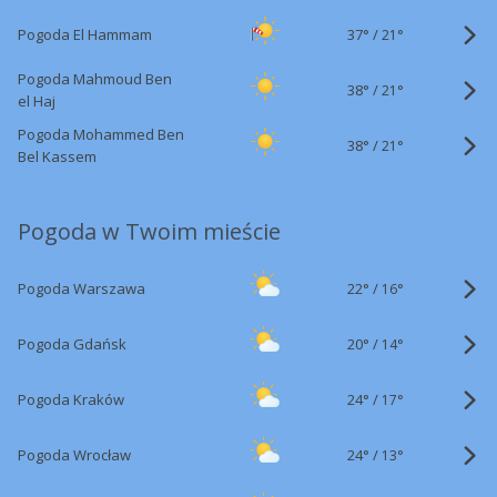
37°
/
Pogoda El Hammam
21°
Pogoda Mahmoud Ben
38°
/
21°
el Haj
Pogoda Mohammed Ben
38°
/
21°
Bel Kassem
Pogoda w Twoim mieście
22°
/
Pogoda Warszawa
16°
20°
/
Pogoda Gdańsk
14°
24°
/
Pogoda Kraków
17°
24°
/
Pogoda Wrocław
13°