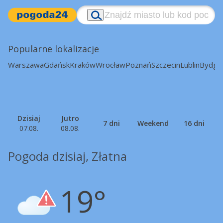
Popularne lokalizacje
Warszawa
Gdańsk
Kraków
Wrocław
Poznań
Szczecin
Lublin
Bydgo
Dzisiaj
Jutro
7 dni
Weekend
16 dni
07.08.
08.08.
Pogoda dzisiaj, Złatna
19°