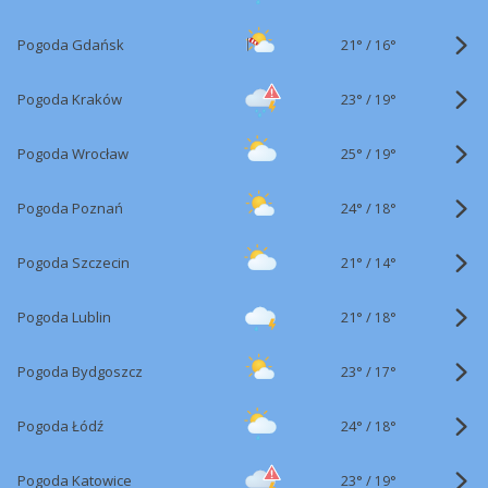
21°
/
Pogoda Gdańsk
16°
23°
/
Pogoda Kraków
19°
25°
/
Pogoda Wrocław
19°
24°
/
Pogoda Poznań
18°
21°
/
Pogoda Szczecin
14°
21°
/
Pogoda Lublin
18°
23°
/
Pogoda Bydgoszcz
17°
24°
/
Pogoda Łódź
18°
23°
/
Pogoda Katowice
19°