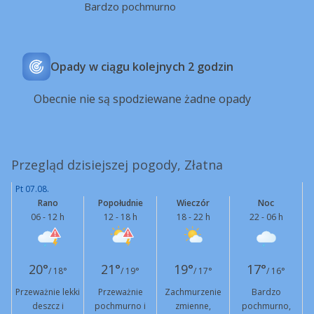
Bardzo pochmurno
Opady w ciągu kolejnych 2 godzin
Obecnie nie są spodziewane żadne opady
Przegląd dzisiejszej pogody, Złatna
Pt 07.08.
Rano
Popołudnie
Wieczór
Noc
06 - 12 h
12 - 18 h
18 - 22 h
22 - 06 h
20°
21°
19°
17°
/ 18°
/ 19°
/ 17°
/ 16°
Przeważnie lekki
Przeważnie
Zachmurzenie
Bardzo
deszcz i
pochmurno i
zmienne,
pochmurno,