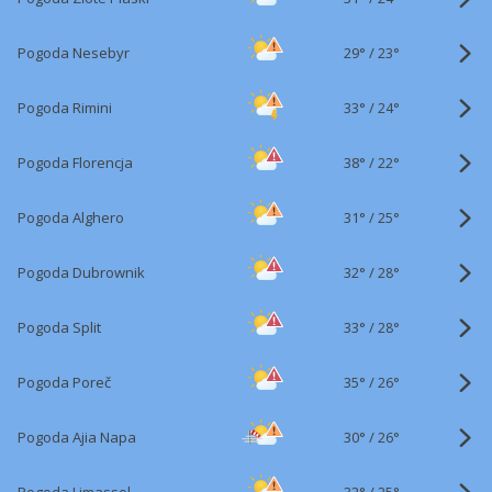
29°
/
Pogoda Nesebyr
23°
33°
/
Pogoda Rimini
24°
38°
/
Pogoda Florencja
22°
31°
/
Pogoda Alghero
25°
32°
/
Pogoda Dubrownik
28°
33°
/
Pogoda Split
28°
35°
/
Pogoda Poreč
26°
30°
/
Pogoda Ajia Napa
26°
32°
/