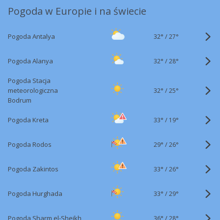
Pogoda w Europie i na świecie
32°
/
Pogoda Antalya
27°
32°
/
Pogoda Alanya
28°
Pogoda Stacja
32°
/
meteorologiczna
25°
Bodrum
33°
/
Pogoda Kreta
19°
29°
/
Pogoda Rodos
26°
33°
/
Pogoda Zakintos
26°
33°
/
Pogoda Hurghada
29°
36°
/
Pogoda Sharm el-Sheikh
28°