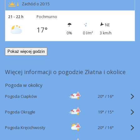
Zachód o 20:15
21 - 22 h
Pochmurno
NE
17°
0%
0 l/m²
3 km/h
Pokaż więcej godzin
Więcej informacji o pogodzie Złatna i okolice
Pogoda w okolicy
20°
/
Pogoda Ciapków
16°
19°
/
Pogoda Okrągłe
15°
20°
/
Pogoda Kręcichwosty
16°