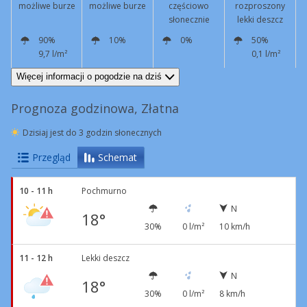
możliwe burze
możliwe burze
częściowo
rozproszony
słonecznie
lekki deszcz
90%
10%
0%
50%
9,7 l/m²
0,1 l/m²
N
6 km/h
N
8 km/h
N
4 km/h
N
3 km/h
Więcej informacji o pogodzie na dziś
Prognoza godzinowa, Złatna
Dzisiaj jest do 3 godzin słonecznych
Przegląd
Schemat
10 - 11 h
Pochmurno
N
18°
30%
0 l/m²
10 km/h
11 - 12 h
Lekki deszcz
N
18°
30%
0 l/m²
8 km/h