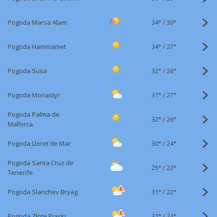
34°
/
Pogoda Marsa Alam
30°
34°
/
Pogoda Hammamet
27°
32°
/
Pogoda Susa
26°
31°
/
Pogoda Monastyr
27°
Pogoda Palma de
32°
/
26°
Mallorca
30°
/
Pogoda Lloret de Mar
24°
Pogoda Santa Cruz de
25°
/
22°
Tenerife
31°
/
Pogoda Slanchev Bryag
22°
31°
/
Pogoda Złote Piaski
24°