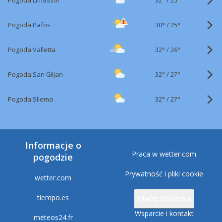
Pogoda Limassol
25°
30°
/
Pogoda Pafos
25°
32°
/
Pogoda Valletta
26°
32°
/
Pogoda San Ġiljan
27°
32°
/
Pogoda Sliema
27°
Informacje o
Praca w wetter.com
pogodzie
Prywatność i pliki cookie
wetter.com
tiempo.es
Otwórz ustawienia
Wsparcie i kontakt
meteos24.fr