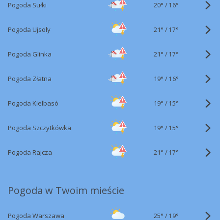
20°
/
Pogoda Sułki
16°
21°
/
Pogoda Ujsoły
17°
21°
/
Pogoda Glinka
17°
19°
/
Pogoda Złatna
16°
19°
/
Pogoda Kielbasó
15°
19°
/
Pogoda Szczytkówka
15°
21°
/
Pogoda Rajcza
17°
Pogoda w Twoim mieście
25°
/
Pogoda Warszawa
19°