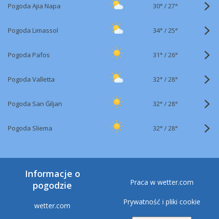
30°
/
Pogoda Ajia Napa
27°
34°
/
Pogoda Limassol
25°
31°
/
Pogoda Pafos
26°
32°
/
Pogoda Valletta
28°
32°
/
Pogoda San Ġiljan
28°
32°
/
Pogoda Sliema
28°
Informacje o
Praca w wetter.com
pogodzie
Prywatność i pliki cookie
wetter.com