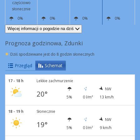
częściowo
słonecznie
0%
0%
0%
0%
NW
15 km/h
NW
6 km/h
W
3 km/h
S
2 km/h
Więcej informacji o pogodzie na dziś
Prognoza godzinowa, Zdunki
Dziś spodziewane jest do 8 godzin słonecznych
Przegląd
Schemat
17 - 18 h
Lekkie zachmurzenie
NW
20°
5%
0 l/m²
13 km/h
18 - 19 h
Słonecznie
NW
19°
5%
0 l/m²
9 km/h