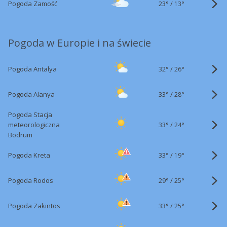
23°
/
Pogoda Zamość
13°
Pogoda w Europie i na świecie
32°
/
Pogoda Antalya
26°
33°
/
Pogoda Alanya
28°
Pogoda Stacja
33°
/
meteorologiczna
24°
Bodrum
33°
/
Pogoda Kreta
19°
29°
/
Pogoda Rodos
25°
33°
/
Pogoda Zakintos
25°