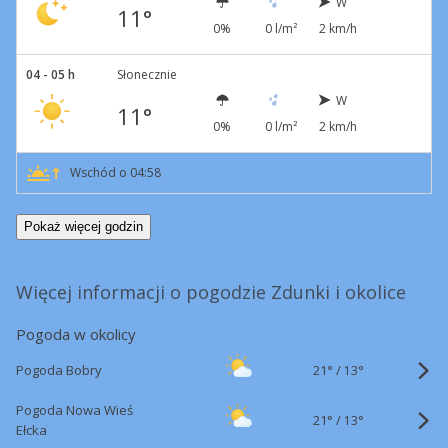
W
11°
0%
0 l/m²
2 km/h
04 - 05 h
Słonecznie
W
11°
0%
0 l/m²
2 km/h
Wschód o 04:58
Pokaż więcej godzin
Więcej informacji o pogodzie Zdunki i okolice
Pogoda w okolicy
21°
/
Pogoda Bobry
13°
Pogoda Nowa Wieś
21°
/
13°
Ełcka