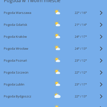
Pogoda w Twoim mieście
22°
/
Pogoda Warszawa
16°
21°
/
Pogoda Gdańsk
14°
24°
/
Pogoda Kraków
17°
24°
/
Pogoda Wrocław
13°
23°
/
Pogoda Poznań
12°
22°
/
Pogoda Szczecin
12°
23°
/
Pogoda Lublin
17°
22°
/
Pogoda Bydgoszcz
13°