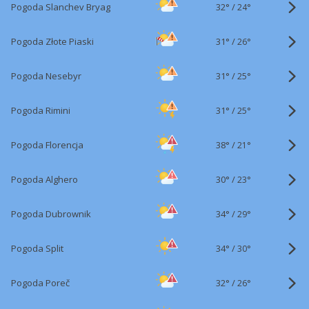
32°
/
Pogoda Slanchev Bryag
24°
31°
/
Pogoda Złote Piaski
26°
31°
/
Pogoda Nesebyr
25°
31°
/
Pogoda Rimini
25°
38°
/
Pogoda Florencja
21°
30°
/
Pogoda Alghero
23°
34°
/
Pogoda Dubrownik
29°
34°
/
Pogoda Split
30°
32°
/
Pogoda Poreč
26°