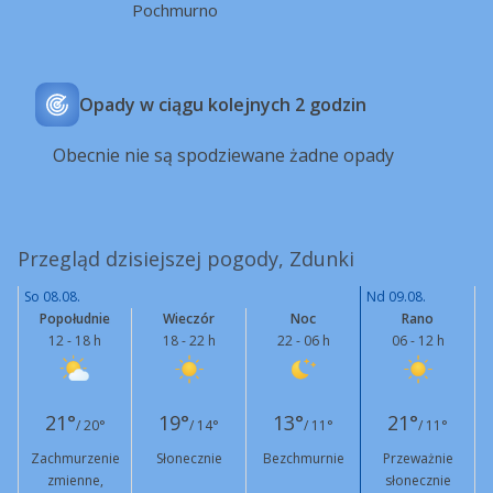
Pochmurno
Opady w ciągu kolejnych 2 godzin
Obecnie nie są spodziewane żadne opady
Przegląd dzisiejszej pogody, Zdunki
So 08.08.
Nd 09.08.
Popołudnie
Wieczór
Noc
Rano
12 - 18 h
18 - 22 h
22 - 06 h
06 - 12 h
21°
19°
13°
21°
/ 20°
/ 14°
/ 11°
/ 11°
Zachmurzenie
Słonecznie
Bezchmurnie
Przeważnie
zmienne,
słonecznie