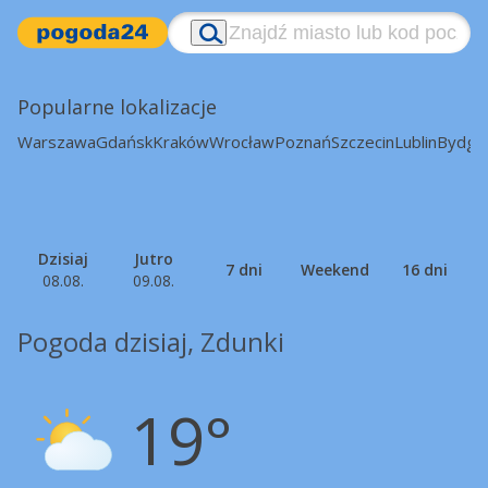
Popularne lokalizacje
Warszawa
Gdańsk
Kraków
Wrocław
Poznań
Szczecin
Lublin
Bydgo
Dzisiaj
Jutro
7 dni
Weekend
16 dni
08.08.
09.08.
Pogoda dzisiaj, Zdunki
19°