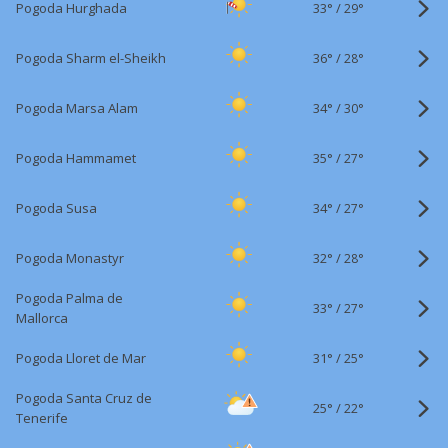
33°
/
Pogoda Hurghada
29°
36°
/
Pogoda Sharm el-Sheikh
28°
34°
/
Pogoda Marsa Alam
30°
35°
/
Pogoda Hammamet
27°
34°
/
Pogoda Susa
27°
32°
/
Pogoda Monastyr
28°
Pogoda Palma de
33°
/
27°
Mallorca
31°
/
Pogoda Lloret de Mar
25°
Pogoda Santa Cruz de
25°
/
22°
Tenerife