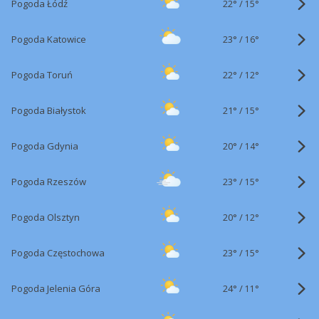
22°
/
Pogoda Łódź
15°
23°
/
Pogoda Katowice
16°
22°
/
Pogoda Toruń
12°
21°
/
Pogoda Białystok
15°
20°
/
Pogoda Gdynia
14°
23°
/
Pogoda Rzeszów
15°
20°
/
Pogoda Olsztyn
12°
23°
/
Pogoda Częstochowa
15°
24°
/
Pogoda Jelenia Góra
11°