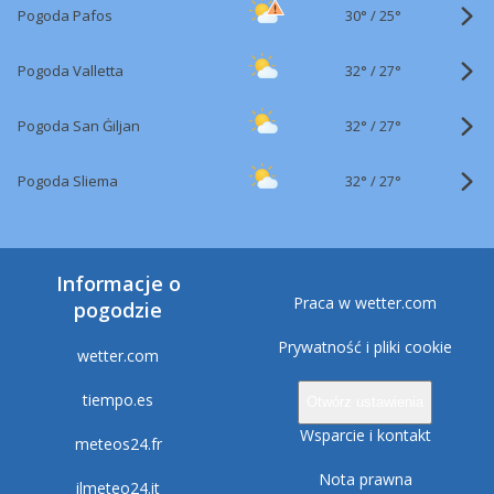
30°
/
Pogoda Pafos
25°
32°
/
Pogoda Valletta
27°
32°
/
Pogoda San Ġiljan
27°
32°
/
Pogoda Sliema
27°
Informacje o
Praca w wetter.com
pogodzie
Prywatność i pliki cookie
wetter.com
tiempo.es
Otwórz ustawienia
Wsparcie i kontakt
meteos24.fr
Nota prawna
ilmeteo24.it