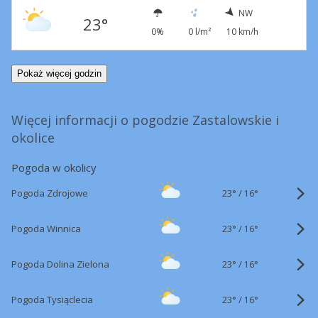
NW
23°
0%
0 l/m²
10 km/h
Pokaż więcej godzin
Więcej informacji o pogodzie Zastalowskie i
okolice
Pogoda w okolicy
23°
/
Pogoda Zdrojowe
16°
23°
/
Pogoda Winnica
16°
23°
/
Pogoda Dolina Zielona
16°
23°
/
Pogoda Tysiąclecia
16°