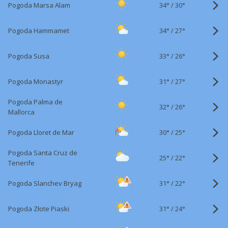
34°
/
Pogoda Marsa Alam
30°
34°
/
Pogoda Hammamet
27°
33°
/
Pogoda Susa
26°
31°
/
Pogoda Monastyr
27°
Pogoda Palma de
32°
/
26°
Mallorca
30°
/
Pogoda Lloret de Mar
25°
Pogoda Santa Cruz de
25°
/
22°
Tenerife
31°
/
Pogoda Slanchev Bryag
22°
31°
/
Pogoda Złote Piaski
24°