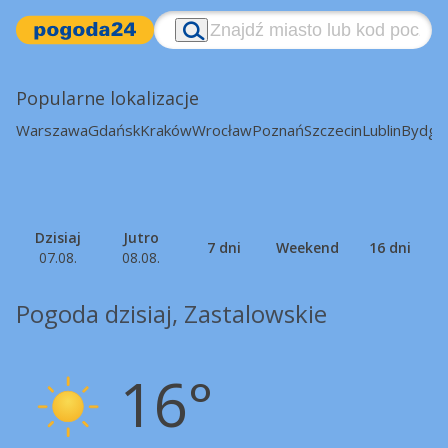
Popularne lokalizacje
Warszawa
Gdańsk
Kraków
Wrocław
Poznań
Szczecin
Lublin
Bydgo
Dzisiaj
Jutro
7 dni
Weekend
16 dni
07.08.
08.08.
Pogoda dzisiaj, Zastalowskie
16°