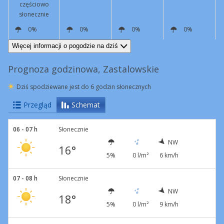
częściowo
słonecznie
0%
0%
0%
0%
NW
8 km/h
W
11 km/h
NW
6 km/h
NW
3 km/h
Więcej informacji o pogodzie na dziś
Prognoza godzinowa, Zastalowskie
Dziś spodziewane jest do 6 godzin słonecznych
Przegląd
Schemat
06 - 07 h
Słonecznie
NW
16°
5%
0 l/m²
6 km/h
07 - 08 h
Słonecznie
NW
18°
5%
0 l/m²
9 km/h