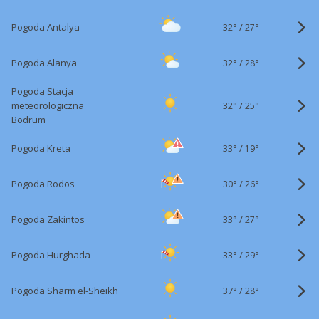
32°
/
Pogoda Antalya
27°
32°
/
Pogoda Alanya
28°
Pogoda Stacja
32°
/
meteorologiczna
25°
Bodrum
33°
/
Pogoda Kreta
19°
30°
/
Pogoda Rodos
26°
33°
/
Pogoda Zakintos
27°
33°
/
Pogoda Hurghada
29°
37°
/
Pogoda Sharm el-Sheikh
28°