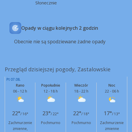
Słonecznie
Opady w ciągu kolejnych 2 godzin
Obecnie nie są spodziewane żadne opady
Przegląd dzisiejszej pogody, Zastalowskie
Pt 07.08.
Rano
Popołudnie
Wieczór
Noc
06 - 12 h
12 - 18 h
18 - 22 h
22 - 06 h
22°
23°
22°
17°
/ 16°
/ 22°
/ 18°
/ 13°
Zachmurzenie
Pochmurno
Pochmurno
Zachmurzenie
zmienne,
zmienne