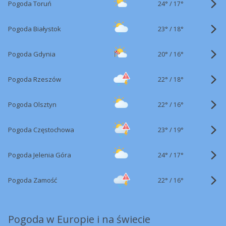
24°
/
Pogoda Toruń
17°
23°
/
Pogoda Białystok
18°
20°
/
Pogoda Gdynia
16°
22°
/
Pogoda Rzeszów
18°
22°
/
Pogoda Olsztyn
16°
23°
/
Pogoda Częstochowa
19°
24°
/
Pogoda Jelenia Góra
17°
22°
/
Pogoda Zamość
16°
Pogoda w Europie i na świecie