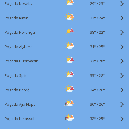
29°
/
Pogoda Nesebyr
23°
33°
/
Pogoda Rimini
24°
38°
/
Pogoda Florencja
22°
31°
/
Pogoda Alghero
25°
32°
/
Pogoda Dubrownik
28°
33°
/
Pogoda Split
28°
34°
/
Pogoda Poreč
26°
30°
/
Pogoda Ajia Napa
26°
32°
/
Pogoda Limassol
25°