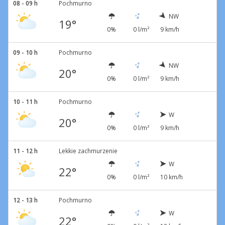
08 - 09 h
Pochmurno
NW
19°
0%
0 l/m²
9 km/h
09 - 10 h
Pochmurno
NW
20°
0%
0 l/m²
9 km/h
10 - 11 h
Pochmurno
W
20°
0%
0 l/m²
9 km/h
11 - 12 h
Lekkie zachmurzenie
W
22°
0%
0 l/m²
10 km/h
12 - 13 h
Pochmurno
W
22°