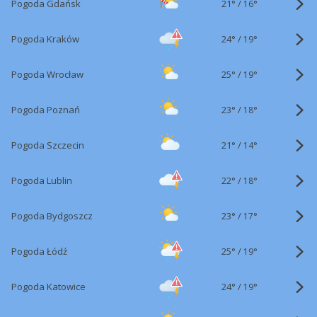
21°
/
Pogoda Gdańsk
16°
24°
/
Pogoda Kraków
19°
25°
/
Pogoda Wrocław
19°
23°
/
Pogoda Poznań
18°
21°
/
Pogoda Szczecin
14°
22°
/
Pogoda Lublin
18°
23°
/
Pogoda Bydgoszcz
17°
25°
/
Pogoda Łódź
19°
24°
/
Pogoda Katowice
19°