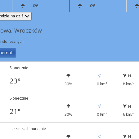
0%
0%
NE
4 km/h
E
9 km/h
odzie na dziś
nowa, Wroczków
in słonecznych
hemat
Słonecznie
N
23°
30%
0 l/m²
8 km/h
Słonecznie
N
21°
30%
0 l/m²
6 km/h
Lekkie zachmurzenie
N