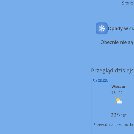
Słone
Opady w ci
Obecnie nie s
Przegląd dzisie
So 08.08.
Wieczór
18 - 22 h
22°
/ 18°
Przeważnie lekko poch