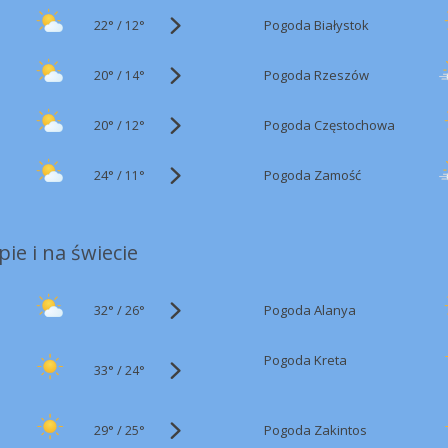
22°
/
Pogoda Białystok
12°
20°
/
Pogoda Rzeszów
14°
20°
/
Pogoda Częstochowa
12°
24°
/
Pogoda Zamość
11°
ie i na świecie
32°
/
Pogoda Alanya
26°
Pogoda Kreta
33°
/
24°
29°
/
Pogoda Zakintos
25°