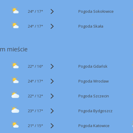
24°
/
Pogoda Sokołowice
17°
24°
/
Pogoda Skała
17°
m mieście
22°
/
Pogoda Gdańsk
16°
24°
/
Pogoda Wrocław
17°
22°
/
Pogoda Szczecin
12°
23°
/
Pogoda Bydgoszcz
17°
21°
/
Pogoda Katowice
15°