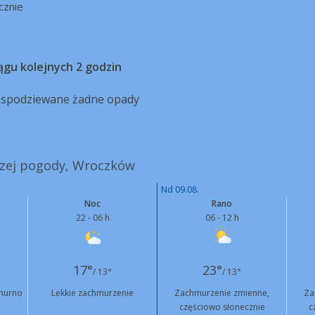
cznie
ągu kolejnych 2 godzin
ą spodziewane żadne opady
jszej pogody, Wroczków
Nd 09.08.
Noc
Rano
22 - 06 h
06 - 12 h
17°
23°
/ 13°
/ 13°
murno
Lekkie zachmurzenie
Zachmurzenie zmienne,
Za
częściowo słonecznie
c