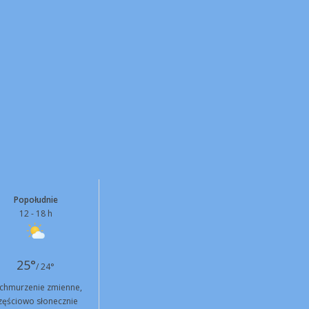
Popołudnie
12 - 18 h
25°
/ 24°
chmurzenie zmienne,
zęściowo słonecznie