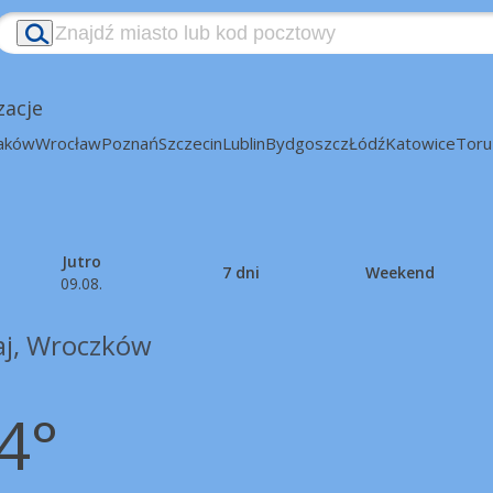
zacje
aków
Wrocław
Poznań
Szczecin
Lublin
Bydgoszcz
Łódź
Katowice
Toru
Jutro
7 dni
Weekend
09.08.
aj, Wroczków
4°