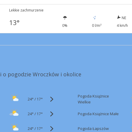
Lekkie zachmurzenie
NE
13°
0%
0 l/m²
4 km/h
7
i o pogodzie Wroczków i okolice
Pogoda Książnice
24°
/
17°
Wielkie
24°
/
Pogoda Książnice Małe
17°
24°
/
Pogoda Łapszów
17°