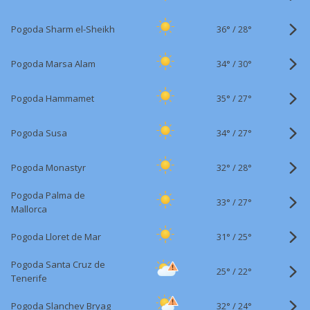
36°
/
Pogoda Sharm el-Sheikh
28°
34°
/
Pogoda Marsa Alam
30°
35°
/
Pogoda Hammamet
27°
34°
/
Pogoda Susa
27°
32°
/
Pogoda Monastyr
28°
Pogoda Palma de
33°
/
27°
Mallorca
31°
/
Pogoda Lloret de Mar
25°
Pogoda Santa Cruz de
25°
/
22°
Tenerife
32°
/
Pogoda Slanchev Bryag
24°