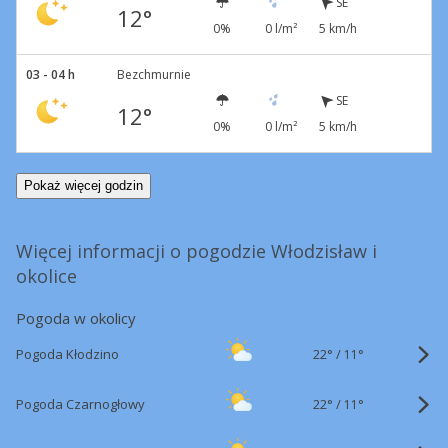
SE
12°
0%
0 l/m²
5 km/h
03 - 04 h
Bezchmurnie
SE
12°
0%
0 l/m²
5 km/h
Pokaż więcej godzin
Więcej informacji o pogodzie Włodzisław i
okolice
Pogoda w okolicy
22°
/
Pogoda Kłodzino
11°
22°
/
Pogoda Czarnogłowy
11°