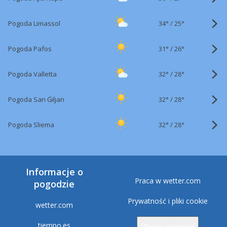
34°
/
Pogoda Limassol
25°
31°
/
Pogoda Pafos
26°
32°
/
Pogoda Valletta
28°
32°
/
Pogoda San Ġiljan
28°
32°
/
Pogoda Sliema
28°
Informacje o
Praca w wetter.com
pogodzie
Prywatność i pliki cookie
wetter.com
tiempo.es
Otwórz ustawienia