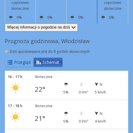
częściowo
częściowo
słonecznie
słonecznie
0%
0%
0%
0%
NW
7 km/h
NE
5 km/h
SE
5 km/h
SE
10 km/h
Więcej informacji o pogodzie na dziś
Prognoza godzinowa, Włodzisław
Dziś spodziewane jest do 8 godzin słonecznych
Przegląd
Schemat
16 - 17 h
Słonecznie
N
22°
5%
0 l/m²
5 km/h
17 - 18 h
Słonecznie
N
21°
5%
0 l/m²
4 km/h