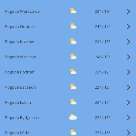
22°
/
Pogoda Warszawa
16°
21°
/
Pogoda Gdańsk
14°
24°
/
Pogoda Kraków
17°
24°
/
Pogoda Wrocław
13°
23°
/
Pogoda Poznań
12°
22°
/
Pogoda Szczecin
12°
23°
/
Pogoda Lublin
17°
22°
/
Pogoda Bydgoszcz
13°
22°
/
Pogoda Łódź
15°