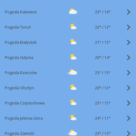
23°
/
Pogoda Katowice
16°
22°
/
Pogoda Toruń
12°
21°
/
Pogoda Białystok
15°
20°
/
Pogoda Gdynia
14°
23°
/
Pogoda Rzeszów
15°
20°
/
Pogoda Olsztyn
12°
23°
/
Pogoda Częstochowa
15°
24°
/
Pogoda Jelenia Góra
11°
23°
/
Pogoda Zamość
13°