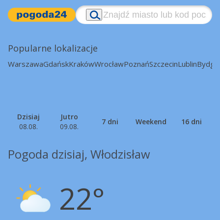
Popularne lokalizacje
Warszawa
Gdańsk
Kraków
Wrocław
Poznań
Szczecin
Lublin
Bydgo
Dzisiaj
Jutro
7 dni
Weekend
16 dni
08.08.
09.08.
Pogoda dzisiaj, Włodzisław
22°