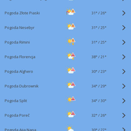
31°
/
Pogoda Złote Piaski
26°
31°
/
Pogoda Nesebyr
25°
31°
/
Pogoda Rimini
25°
38°
/
Pogoda Florencja
21°
30°
/
Pogoda Alghero
23°
34°
/
Pogoda Dubrownik
29°
34°
/
Pogoda Split
30°
32°
/
Pogoda Poreč
26°
30°
/
Pogoda Ajia Napa
27°