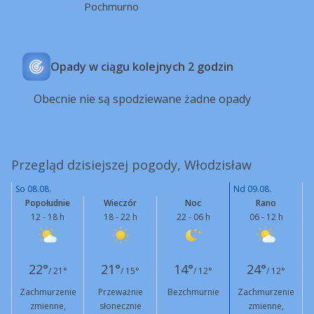
Pochmurno
Opady w ciągu kolejnych 2 godzin
Obecnie nie są spodziewane żadne opady
Przegląd dzisiejszej pogody, Włodzisław
So 08.08.
Nd 09.08.
Popołudnie
Wieczór
Noc
Rano
12 - 18 h
18 - 22 h
22 - 06 h
06 - 12 h
22°
21°
14°
24°
/ 21°
/ 15°
/ 12°
/ 12°
Zachmurzenie
Przeważnie
Bezchmurnie
Zachmurzenie
zmienne,
słonecznie
zmienne,