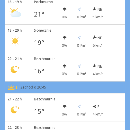
18 - 19 h
Pochmurno
NE
21°
0%
0 l/m²
5 km/h
19 - 20 h
Słonecznie
NE
19°
0%
0 l/m²
6 km/h
20 - 21 h
Bezchmurnie
NE
16°
0%
0 l/m²
4 km/h
Zachód o 20:45
21 - 22 h
Bezchmurnie
E
15°
0%
0 l/m²
4 km/h
22 - 23 h
Bezchmurnie