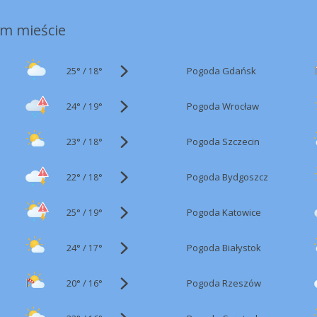
m mieście
25°
/
Pogoda Gdańsk
18°
24°
/
Pogoda Wrocław
19°
23°
/
Pogoda Szczecin
18°
22°
/
Pogoda Bydgoszcz
18°
25°
/
Pogoda Katowice
19°
24°
/
Pogoda Białystok
17°
20°
/
Pogoda Rzeszów
16°