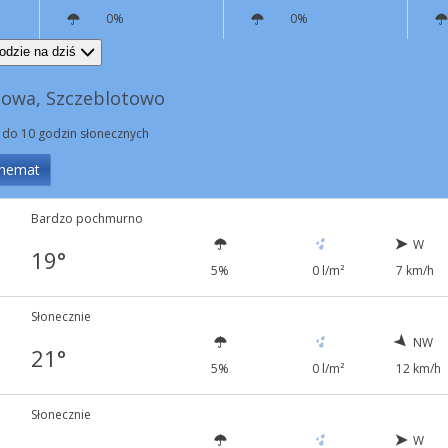
0%
0%
W
18 km/h
NW
10 km/h
odzie na dziś
nowa, Szczeblotowo
 do 10 godzin słonecznych
hemat
Bardzo pochmurno
W
19°
5%
0 l/m²
7 km/h
Słonecznie
NW
21°
5%
0 l/m²
12 km/h
Słonecznie
W