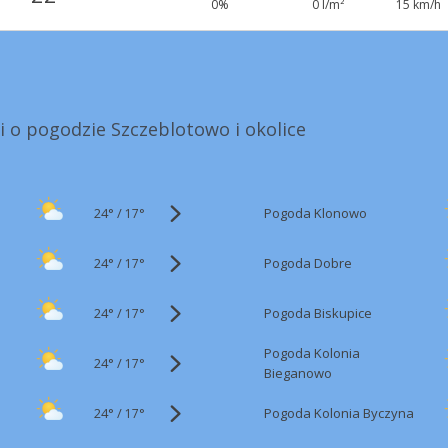
0%
0 l/m²
15 km/h
i o pogodzie Szczeblotowo i okolice
24°
/
Pogoda Klonowo
17°
24°
/
Pogoda Dobre
17°
24°
/
Pogoda Biskupice
17°
Pogoda Kolonia
24°
/
17°
Bieganowo
24°
/
Pogoda Kolonia Byczyna
17°