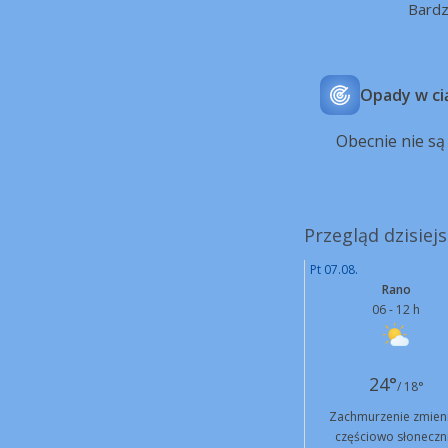
Bard
Opady w ci
Obecnie nie s
Przegląd dzisiej
Pt 07.08.
Rano
06 - 12 h
24°
/ 18°
Zachmurzenie zmien
częściowo słoneczn