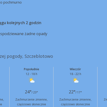
zo pochmurno
ągu kolejnych 2 godzin
ą spodziewane żadne opady
szej pogody, Szczeblotowo
Popołudnie
Wieczór
12 - 18 h
18 - 22 h
24°
22°
/ 23°
/ 17°
ne,
Zachmurzenie zmienne,
Zachmurzenie zmienne,
Zm
ie
częściowo słonecznie
częściowo słonecznie