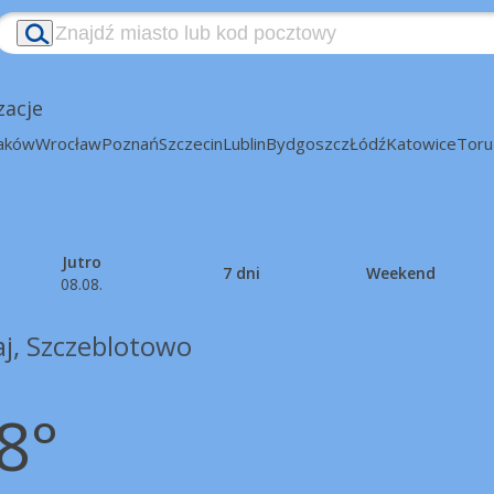
zacje
aków
Wrocław
Poznań
Szczecin
Lublin
Bydgoszcz
Łódź
Katowice
Toru
Jutro
7 dni
Weekend
08.08.
aj, Szczeblotowo
8°