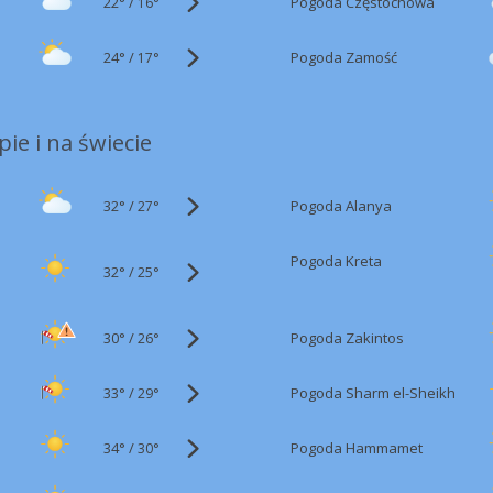
22°
/
Pogoda Częstochowa
16°
24°
/
Pogoda Zamość
17°
ie i na świecie
32°
/
Pogoda Alanya
27°
Pogoda Kreta
32°
/
25°
30°
/
Pogoda Zakintos
26°
33°
/
Pogoda Sharm el-Sheikh
29°
34°
/
Pogoda Hammamet
30°