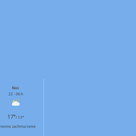
Noc
22 - 06 h
17°
/ 13°
ienne zachmurzenie