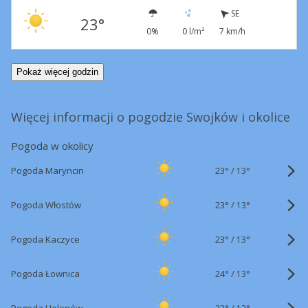
SE
23°
0%
0 l/m²
7 km/h
Pokaż więcej godzin
Więcej informacji o pogodzie Swojków i okolice
Pogoda w okolicy
23°
/
Pogoda Maryncin
13°
23°
/
Pogoda Włostów
13°
23°
/
Pogoda Kaczyce
13°
24°
/
Pogoda Łownica
13°
23°
/