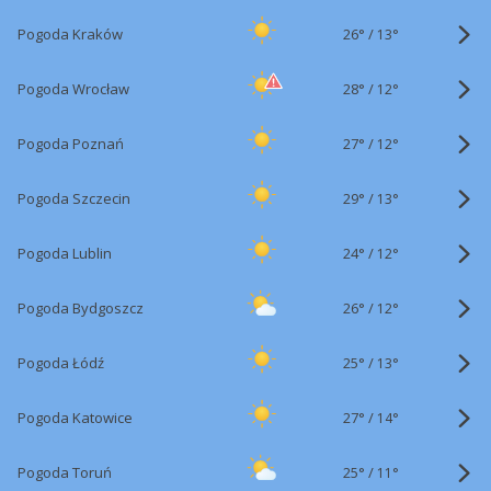
26°
/
Pogoda Kraków
13°
28°
/
Pogoda Wrocław
12°
27°
/
Pogoda Poznań
12°
29°
/
Pogoda Szczecin
13°
24°
/
Pogoda Lublin
12°
26°
/
Pogoda Bydgoszcz
12°
25°
/
Pogoda Łódź
13°
27°
/
Pogoda Katowice
14°
25°
/
Pogoda Toruń
11°