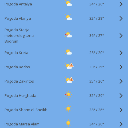
34°
/
Pogoda Antalya
26°
32°
/
Pogoda Alanya
28°
Pogoda Stacja
36°
/
meteorologiczna
27°
Bodrum
28°
/
Pogoda Kreta
20°
30°
/
Pogoda Rodos
25°
35°
/
Pogoda Zakintos
26°
32°
/
Pogoda Hurghada
29°
38°
/
Pogoda Sharm el-Sheikh
28°
34°
/
Pogoda Marsa Alam
30°