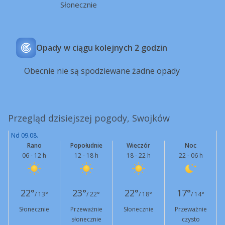
Słonecznie
Opady w ciągu kolejnych 2 godzin
Obecnie nie są spodziewane żadne opady
Przegląd dzisiejszej pogody, Swojków
Nd 09.08.
Rano
Popołudnie
Wieczór
Noc
06 - 12 h
12 - 18 h
18 - 22 h
22 - 06 h
22°
23°
22°
17°
/ 13°
/ 22°
/ 18°
/ 14°
Słonecznie
Przeważnie
Słonecznie
Przeważnie
słonecznie
czysto