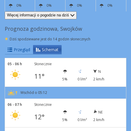
0%
0%
0%
0%
E
6 km/h
SE
8 km/h
SE
5 km/h
SE
5 km/h
Więcej informacji o pogodzie na dziś
Prognoza godzinowa, Swojków
Dziś spodziewane jest do 14 godzin słonecznych
Przegląd
Schemat
05 - 06 h
Słonecznie
N
11°
5%
0 l/m²
2 km/h
Wschód o 05:12
06 - 07 h
Słonecznie
NE
12°
5%
0 l/m²
2 km/h