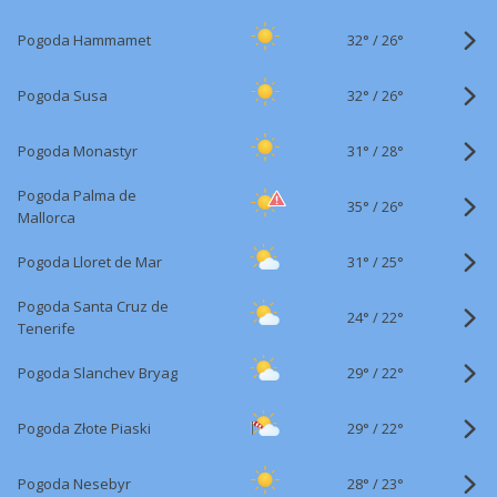
32°
/
Pogoda Hammamet
26°
32°
/
Pogoda Susa
26°
31°
/
Pogoda Monastyr
28°
Pogoda Palma de
35°
/
26°
Mallorca
31°
/
Pogoda Lloret de Mar
25°
Pogoda Santa Cruz de
24°
/
22°
Tenerife
29°
/
Pogoda Slanchev Bryag
22°
29°
/
Pogoda Złote Piaski
22°
28°
/
Pogoda Nesebyr
23°