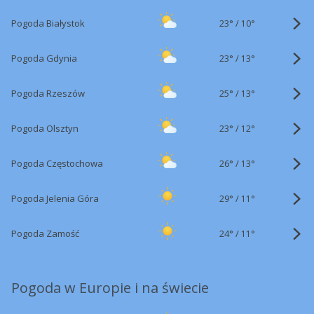
23°
/
Pogoda Białystok
10°
23°
/
Pogoda Gdynia
13°
25°
/
Pogoda Rzeszów
13°
23°
/
Pogoda Olsztyn
12°
26°
/
Pogoda Częstochowa
13°
29°
/
Pogoda Jelenia Góra
11°
24°
/
Pogoda Zamość
11°
Pogoda w Europie i na świecie