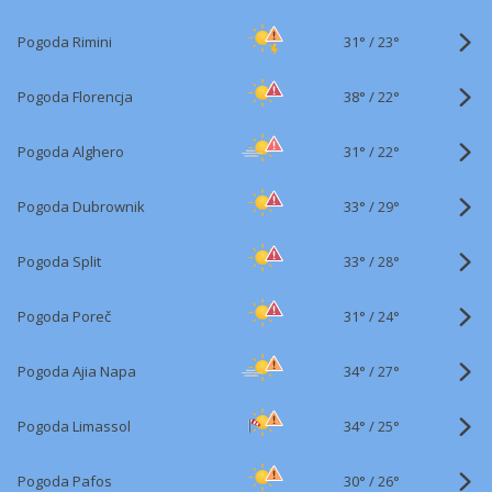
31°
/
Pogoda Rimini
23°
38°
/
Pogoda Florencja
22°
31°
/
Pogoda Alghero
22°
33°
/
Pogoda Dubrownik
29°
33°
/
Pogoda Split
28°
31°
/
Pogoda Poreč
24°
34°
/
Pogoda Ajia Napa
27°
34°
/
Pogoda Limassol
25°
30°
/
Pogoda Pafos
26°