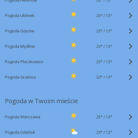
Pogoda Helenów
12°
23°
/
Pogoda Ublinek
13°
23°
/
Pogoda Gojców
13°
23°
/
Pogoda Mydłów
13°
23°
/
Pogoda Płaczkowice
13°
23°
/
Pogoda Grabina
13°
Pogoda w Twoim mieście
25°
/
Pogoda Warszawa
13°
23°
/
Pogoda Gdańsk
12°