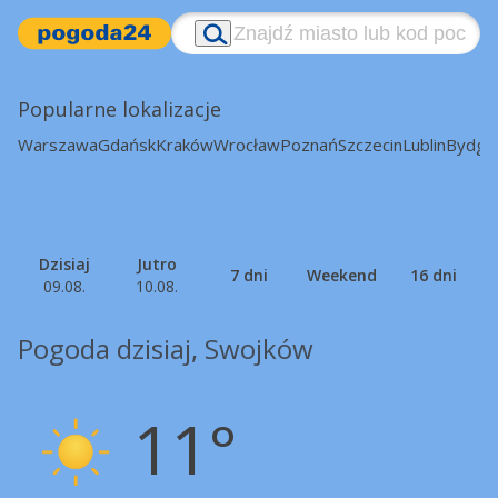
Popularne lokalizacje
Warszawa
Gdańsk
Kraków
Wrocław
Poznań
Szczecin
Lublin
Bydgo
Dzisiaj
Jutro
7 dni
Weekend
16 dni
09.08.
10.08.
Pogoda dzisiaj, Swojków
11°