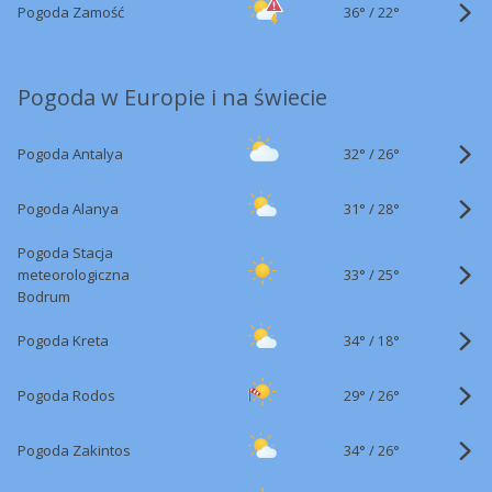
36°
/
Pogoda Zamość
22°
Pogoda w Europie i na świecie
32°
/
Pogoda Antalya
26°
31°
/
Pogoda Alanya
28°
Pogoda Stacja
33°
/
meteorologiczna
25°
Bodrum
34°
/
Pogoda Kreta
18°
29°
/
Pogoda Rodos
26°
34°
/
Pogoda Zakintos
26°