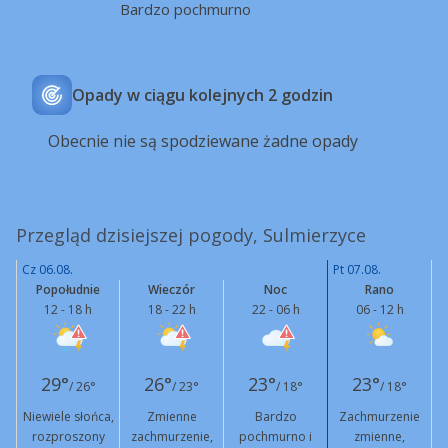
Bardzo pochmurno
Opady w ciągu kolejnych 2 godzin
Obecnie nie są spodziewane żadne opady
Przegląd dzisiejszej pogody, Sulmierzyce
Cz 06.08.
Pt 07.08.
Popołudnie
Wieczór
Noc
Rano
12 - 18 h
18 - 22 h
22 - 06 h
06 - 12 h
29°
26°
23°
23°
/ 26°
/ 23°
/ 18°
/ 18°
Niewiele słońca,
Zmienne
Bardzo
Zachmurzenie
rozproszony
zachmurzenie,
pochmurno i
zmienne,