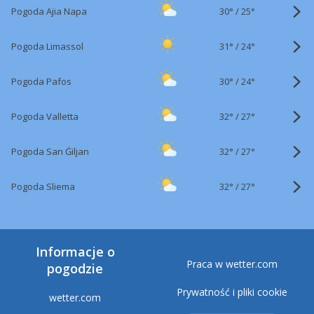
30°
/
Pogoda Ajia Napa
25°
31°
/
Pogoda Limassol
24°
30°
/
Pogoda Pafos
24°
32°
/
Pogoda Valletta
27°
32°
/
Pogoda San Ġiljan
27°
32°
/
Pogoda Sliema
27°
Informacje o
Praca w wetter.com
pogodzie
Prywatność i pliki cookie
wetter.com