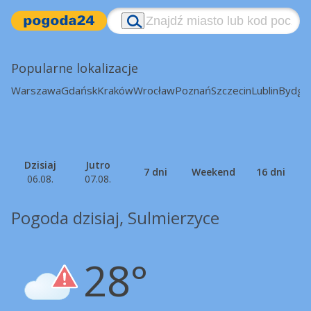
Popularne lokalizacje
Warszawa
Gdańsk
Kraków
Wrocław
Poznań
Szczecin
Lublin
Bydgo
Dzisiaj
Jutro
7 dni
Weekend
16 dni
06.08.
07.08.
Pogoda dzisiaj, Sulmierzyce
28°