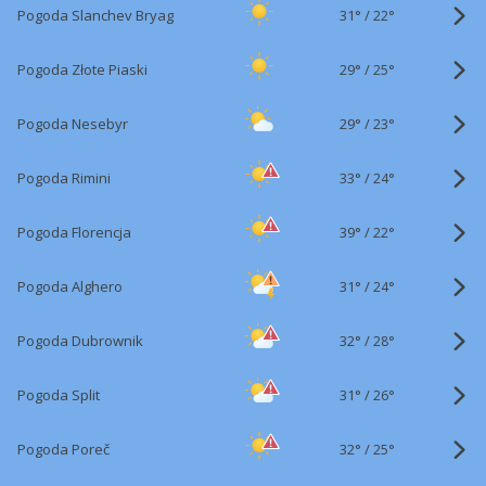
31°
/
Pogoda Slanchev Bryag
22°
29°
/
Pogoda Złote Piaski
25°
29°
/
Pogoda Nesebyr
23°
33°
/
Pogoda Rimini
24°
39°
/
Pogoda Florencja
22°
31°
/
Pogoda Alghero
24°
32°
/
Pogoda Dubrownik
28°
31°
/
Pogoda Split
26°
32°
/
Pogoda Poreč
25°