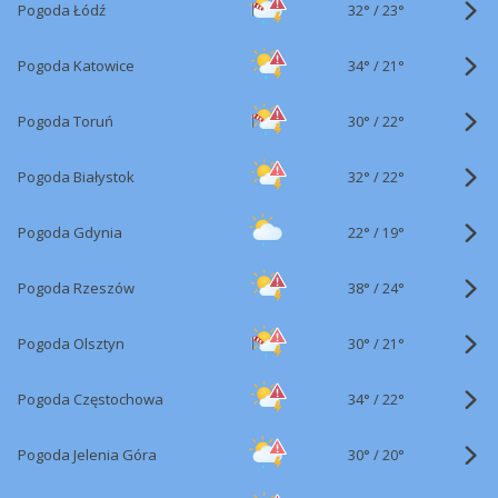
32°
/
Pogoda Łódź
23°
34°
/
Pogoda Katowice
21°
30°
/
Pogoda Toruń
22°
32°
/
Pogoda Białystok
22°
22°
/
Pogoda Gdynia
19°
38°
/
Pogoda Rzeszów
24°
30°
/
Pogoda Olsztyn
21°
34°
/
Pogoda Częstochowa
22°
30°
/
Pogoda Jelenia Góra
20°