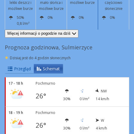
lekki deszcz i
mało słońca i
możliwe burze
częściowo
możliwe burze
możliwe burze
słonecznie
50%
0%
0%
0%
0,8 l/m²
SW
8 km/h
W
4 km/h
NW
7 km/h
NW
9 km/h
Więcej informacji o pogodzie na dziś
Prognoza godzinowa, Sulmierzyce
Dzisiaj jest do 4 godzin słonecznych
Przegląd
Schemat
17 - 18 h
Pochmurno
NW
26°
30%
0 l/m²
14 km/h
18 - 19 h
Pochmurno
W
26°
30%
0 l/m²
4 km/h