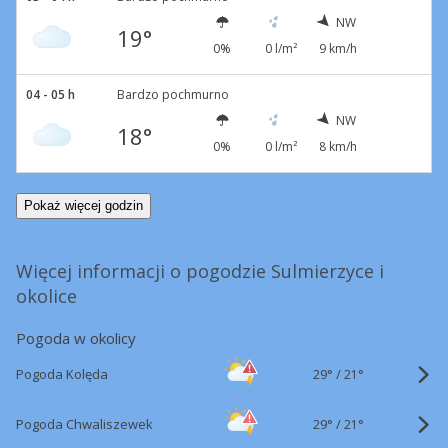
NW
19°
0%
0 l/m²
9 km/h
04 - 05 h
Bardzo pochmurno
NW
18°
0%
0 l/m²
8 km/h
Pokaż więcej godzin
Więcej informacji o pogodzie Sulmierzyce i
okolice
Pogoda w okolicy
29°
/
Pogoda Kolęda
21°
29°
/
Pogoda Chwaliszewek
21°