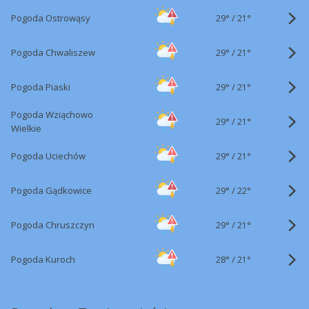
29°
/
Pogoda Ostrowąsy
21°
29°
/
Pogoda Chwaliszew
21°
29°
/
Pogoda Piaski
21°
Pogoda Wziąchowo
29°
/
21°
Wielkie
29°
/
Pogoda Uciechów
21°
29°
/
Pogoda Gądkowice
22°
29°
/
Pogoda Chruszczyn
21°
28°
/
Pogoda Kuroch
21°