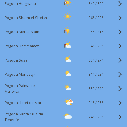
34°
/
Pogoda Hurghada
30°
36°
/
Pogoda Sharm el-Sheikh
29°
35°
/
Pogoda Marsa Alam
31°
34°
/
Pogoda Hammamet
26°
33°
/
Pogoda Susa
27°
31°
/
Pogoda Monastyr
28°
Pogoda Palma de
33°
/
26°
Mallorca
31°
/
Pogoda Lloret de Mar
25°
Pogoda Santa Cruz de
24°
/
23°
Tenerife