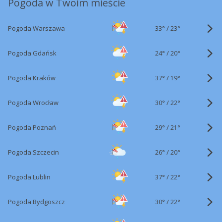
Pogoda w Twoim mieście
33°
/
Pogoda Warszawa
23°
24°
/
Pogoda Gdańsk
20°
37°
/
Pogoda Kraków
19°
30°
/
Pogoda Wrocław
22°
29°
/
Pogoda Poznań
21°
26°
/
Pogoda Szczecin
20°
37°
/
Pogoda Lublin
22°
30°
/
Pogoda Bydgoszcz
22°