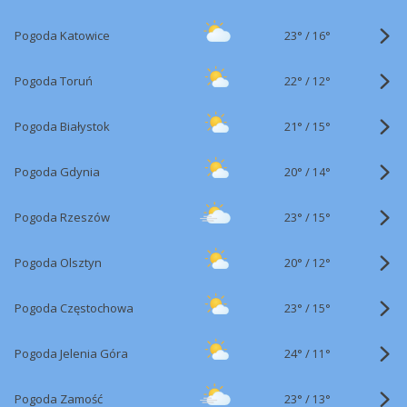
23°
/
Pogoda Katowice
16°
22°
/
Pogoda Toruń
12°
21°
/
Pogoda Białystok
15°
20°
/
Pogoda Gdynia
14°
23°
/
Pogoda Rzeszów
15°
20°
/
Pogoda Olsztyn
12°
23°
/
Pogoda Częstochowa
15°
24°
/
Pogoda Jelenia Góra
11°
23°
/
Pogoda Zamość
13°