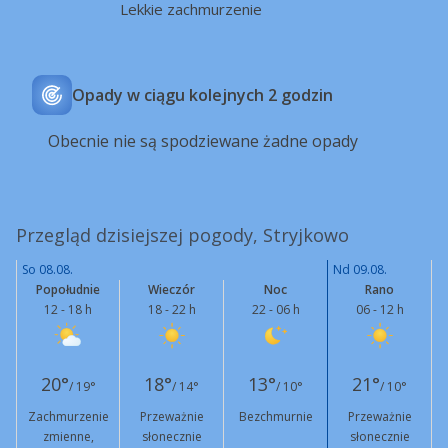
Lekkie zachmurzenie
Opady w ciągu kolejnych 2 godzin
Obecnie nie są spodziewane żadne opady
Przegląd dzisiejszej pogody, Stryjkowo
So 08.08.
Nd 09.08.
Popołudnie
Wieczór
Noc
Rano
12 - 18 h
18 - 22 h
22 - 06 h
06 - 12 h
20°
18°
13°
21°
/ 19°
/ 14°
/ 10°
/ 10°
Zachmurzenie
Przeważnie
Bezchmurnie
Przeważnie
zmienne,
słonecznie
słonecznie