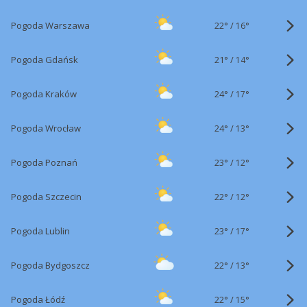
22°
/
Pogoda Warszawa
16°
21°
/
Pogoda Gdańsk
14°
24°
/
Pogoda Kraków
17°
24°
/
Pogoda Wrocław
13°
23°
/
Pogoda Poznań
12°
22°
/
Pogoda Szczecin
12°
23°
/
Pogoda Lublin
17°
22°
/
Pogoda Bydgoszcz
13°
22°
/
Pogoda Łódź
15°