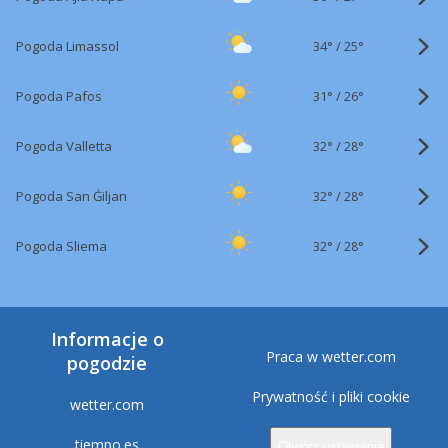
34°
/
Pogoda Limassol
25°
31°
/
Pogoda Pafos
26°
32°
/
Pogoda Valletta
28°
32°
/
Pogoda San Ġiljan
28°
32°
/
Pogoda Sliema
28°
Informacje o
Praca w wetter.com
pogodzie
Prywatność i pliki cookie
wetter.com
tiempo.es
Otwórz ustawienia