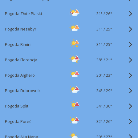
31°
/
Pogoda Złote Piaski
26°
31°
/
Pogoda Nesebyr
25°
31°
/
Pogoda Rimini
25°
38°
/
Pogoda Florencja
21°
30°
/
Pogoda Alghero
23°
34°
/
Pogoda Dubrownik
29°
34°
/
Pogoda Split
30°
32°
/
Pogoda Poreč
26°
30°
/
Pogoda Ajia Napa
27°