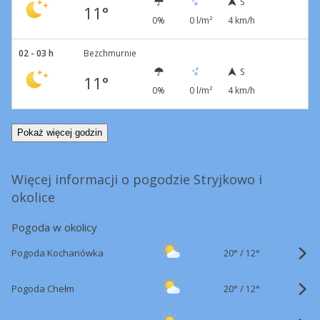
S
11°
0%
0 l/m²
4 km/h
02 - 03 h
Bezchmurnie
S
11°
0%
0 l/m²
4 km/h
Pokaż więcej godzin
Więcej informacji o pogodzie Stryjkowo i
okolice
Pogoda w okolicy
20°
/
Pogoda Kochanówka
12°
20°
/
Pogoda Chełm
12°