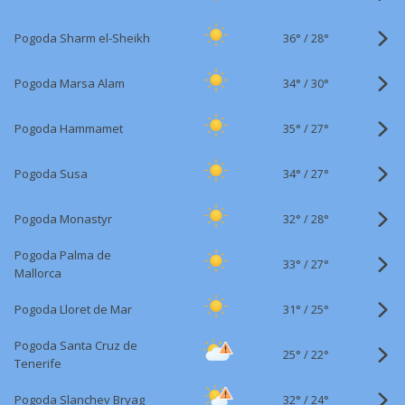
36°
/
Pogoda Sharm el-Sheikh
28°
34°
/
Pogoda Marsa Alam
30°
35°
/
Pogoda Hammamet
27°
34°
/
Pogoda Susa
27°
32°
/
Pogoda Monastyr
28°
Pogoda Palma de
33°
/
27°
Mallorca
31°
/
Pogoda Lloret de Mar
25°
Pogoda Santa Cruz de
25°
/
22°
Tenerife
32°
/
Pogoda Slanchev Bryag
24°