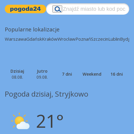
Popularne lokalizacje
Warszawa
Gdańsk
Kraków
Wrocław
Poznań
Szczecin
Lublin
Bydgo
Dzisiaj
Jutro
7 dni
Weekend
16 dni
08.08.
09.08.
Pogoda dzisiaj, Stryjkowo
21°