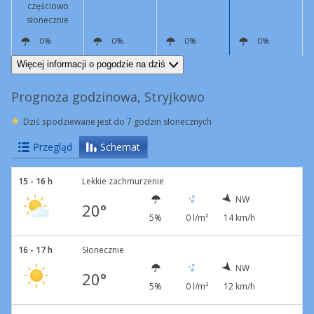
częściowo
słonecznie
0%
0%
0%
0%
NW
13 km/h
NW
4 km/h
S
4 km/h
S
6 km/h
Więcej informacji o pogodzie na dziś
Prognoza godzinowa, Stryjkowo
Dziś spodziewane jest do 7 godzin słonecznych
Przegląd
Schemat
15 - 16 h
Lekkie zachmurzenie
NW
20°
5%
0 l/m²
14 km/h
16 - 17 h
Słonecznie
NW
20°
5%
0 l/m²
12 km/h