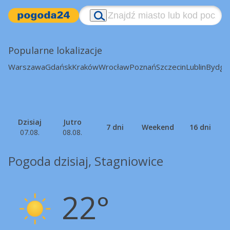
Popularne lokalizacje
Warszawa
Gdańsk
Kraków
Wrocław
Poznań
Szczecin
Lublin
Bydgo
Dzisiaj
Jutro
7 dni
Weekend
16 dni
07.08.
08.08.
Pogoda dzisiaj, Stagniowice
22°