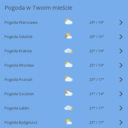
Pogoda w Twoim mieście
24°
/
Pogoda Warszawa
19°
20°
/
Pogoda Gdańsk
15°
22°
/
Pogoda Kraków
19°
25°
/
Pogoda Wrocław
19°
23°
/
Pogoda Poznań
17°
21°
/
Pogoda Szczecin
14°
21°
/
Pogoda Lublin
17°
23°
/
Pogoda Bydgoszcz
17°