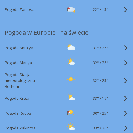
22°
/
Pogoda Zamość
15°
Pogoda w Europie i na świecie
31°
/
Pogoda Antalya
27°
32°
/
Pogoda Alanya
28°
Pogoda Stacja
32°
/
meteorologiczna
25°
Bodrum
33°
/
Pogoda Kreta
19°
30°
/
Pogoda Rodos
25°
33°
/
Pogoda Zakintos
26°