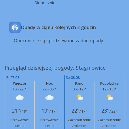
Słonecznie
Opady w ciągu kolejnych 2 godzin
Obecnie nie są spodziewane żadne opady
Przegląd dzisiejszej pogody, Stagniowice
Pt 07.08.
So 08.08.
Wieczór
Noc
Rano
Popołudnie
18 - 22 h
22 - 06 h
06 - 12 h
12 - 18 h
21°
19°
22°
23°
/ 19°
/ 17°
/ 17°
/ 22°
Przeważnie
Przeważnie
Zachmurzenie
Zachmurzenie
bardzo
bardzo
zmienne,
zmienne,