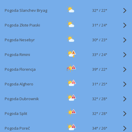
32°
/
Pogoda Slanchev Bryag
22°
31°
/
Pogoda Złote Piaski
24°
30°
/
Pogoda Nesebyr
23°
33°
/
Pogoda Rimini
24°
39°
/
Pogoda Florencja
22°
31°
/
Pogoda Alghero
25°
32°
/
Pogoda Dubrownik
28°
32°
/
Pogoda Split
28°
34°
/
Pogoda Poreč
26°