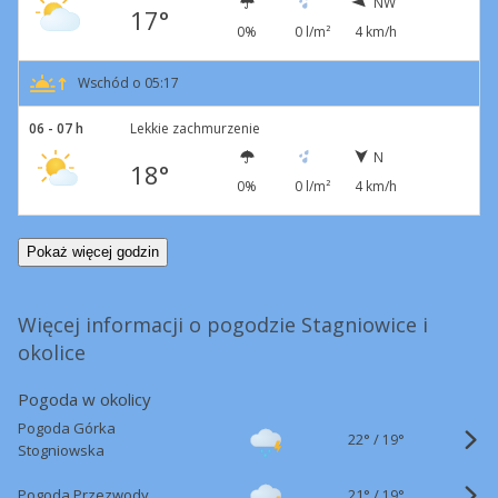
NW
17°
0%
0 l/m²
4 km/h
Wschód o 05:17
06 - 07 h
Lekkie zachmurzenie
N
18°
0%
0 l/m²
4 km/h
Pokaż więcej godzin
Więcej informacji o pogodzie Stagniowice i
okolice
Pogoda w okolicy
Pogoda Górka
22°
/
19°
Stogniowska
21°
/
Pogoda Przezwody
19°