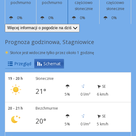
pochmurno
pochmurno
częściowo
częściowo
słonecznie
słonecznie
0%
0%
0%
0%
SE
5 km/h
E
2 km/h
N
9 km/h
N
11 km/h
Więcej informacji o pogodzie na dziś
Prognoza godzinowa, Stagniowice
Słońce jest widoczne tylko przez około 1 godzinę
Przegląd
Schemat
19 - 20 h
Słonecznie
SE
21°
5%
0 l/m²
6 km/h
20 - 21 h
Bezchmurnie
SE
20°
5%
0 l/m²
5 km/h