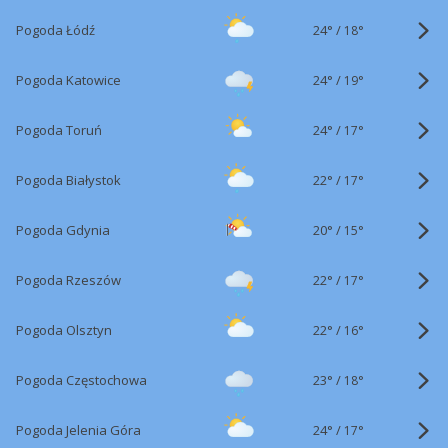
24°
/
Pogoda Łódź
18°
24°
/
Pogoda Katowice
19°
24°
/
Pogoda Toruń
17°
22°
/
Pogoda Białystok
17°
20°
/
Pogoda Gdynia
15°
22°
/
Pogoda Rzeszów
17°
22°
/
Pogoda Olsztyn
16°
23°
/
Pogoda Częstochowa
18°
24°
/
Pogoda Jelenia Góra
17°