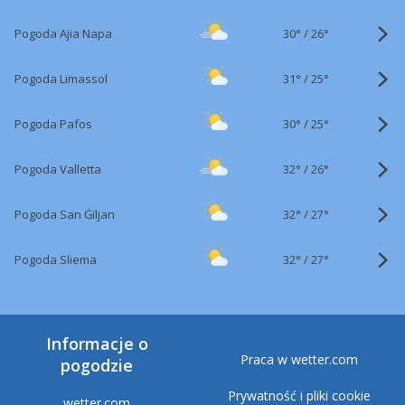
30°
/
Pogoda Ajia Napa
26°
31°
/
Pogoda Limassol
25°
30°
/
Pogoda Pafos
25°
32°
/
Pogoda Valletta
26°
32°
/
Pogoda San Ġiljan
27°
32°
/
Pogoda Sliema
27°
Informacje o
Praca w wetter.com
pogodzie
Prywatność i pliki cookie
wetter.com