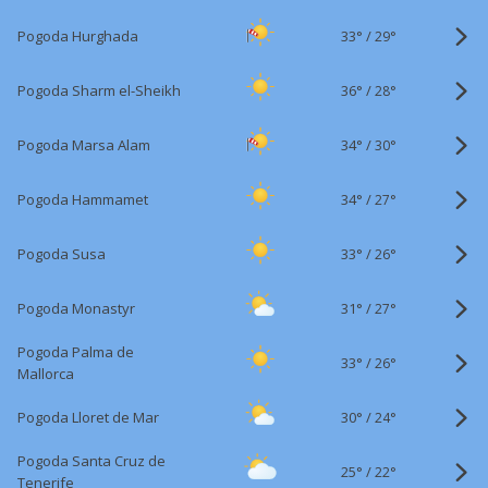
33°
/
Pogoda Hurghada
29°
36°
/
Pogoda Sharm el-Sheikh
28°
34°
/
Pogoda Marsa Alam
30°
34°
/
Pogoda Hammamet
27°
33°
/
Pogoda Susa
26°
31°
/
Pogoda Monastyr
27°
Pogoda Palma de
33°
/
26°
Mallorca
30°
/
Pogoda Lloret de Mar
24°
Pogoda Santa Cruz de
25°
/
22°
Tenerife