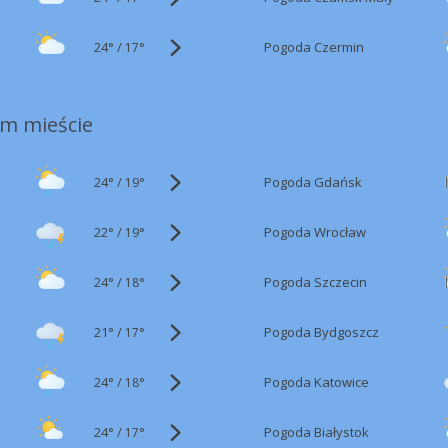
24°
/
Pogoda Czermin
17°
m mieście
24°
/
Pogoda Gdańsk
19°
22°
/
Pogoda Wrocław
19°
24°
/
Pogoda Szczecin
18°
21°
/
Pogoda Bydgoszcz
17°
24°
/
Pogoda Katowice
18°
24°
/
Pogoda Białystok
17°