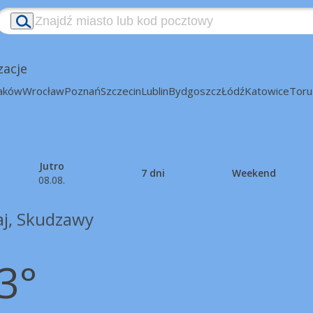
zacje
aków
Wrocław
Poznań
Szczecin
Lublin
Bydgoszcz
Łódź
Katowice
Toru
Jutro
7 dni
Weekend
08.08.
aj, Skudzawy
3°