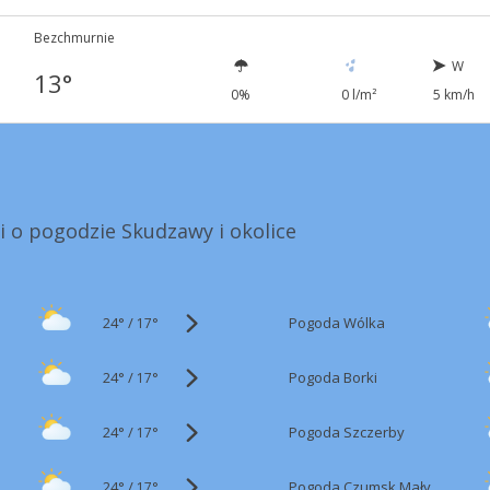
Bezchmurnie
W
13°
0%
0 l/m²
5 km/h
i o pogodzie Skudzawy i okolice
24°
/
Pogoda Wólka
17°
24°
/
Pogoda Borki
17°
24°
/
Pogoda Szczerby
17°
24°
/
Pogoda Czumsk Mały
17°