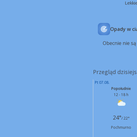
Lekki
Opady w ci
Obecnie nie s
Przegląd dzisiej
Pt 07.08.
Popołudnie
12 - 18 h
24°
/ 22°
Pochmurno