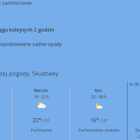
e zachmurzenie
ągu kolejnych 2 godzin
ą spodziewane żadne opady
szej pogody, Skudzawy
So 08.
Wieczór
Noc
18 - 22 h
22 - 06 h
22°
16°
/ 17°
/ 12°
Pochmurno
Zachmurzenie zmienne
Za
c