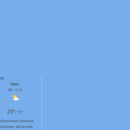
08.
Rano
06 - 12 h
20°
/ 12°
chmurzenie zmienne,
zęściowo słonecznie