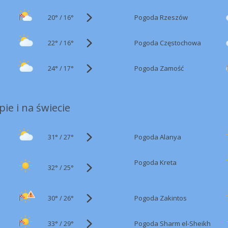
20°
/
Pogoda Rzeszów
16°
22°
/
Pogoda Częstochowa
16°
24°
/
Pogoda Zamość
17°
ie i na świecie
31°
/
Pogoda Alanya
27°
Pogoda Kreta
32°
/
25°
30°
/
Pogoda Zakintos
26°
33°
/
Pogoda Sharm el-Sheikh
29°