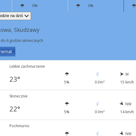
0%
0%
NW
9 km/h
W
5 km/h
odzie na dziś
nowa, Skudzawy
 do 6 godzin słonecznych
hemat
Lekkie zachmurzenie
W
23°
5%
0 l/m²
15 km/h
Słonecznie
NW
22°
5%
0 l/m²
14 km/h
Pochmurno
NW