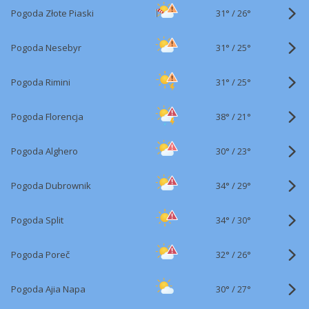
31°
/
Pogoda Złote Piaski
26°
31°
/
Pogoda Nesebyr
25°
31°
/
Pogoda Rimini
25°
38°
/
Pogoda Florencja
21°
30°
/
Pogoda Alghero
23°
34°
/
Pogoda Dubrownik
29°
34°
/
Pogoda Split
30°
32°
/
Pogoda Poreč
26°
30°
/
Pogoda Ajia Napa
27°