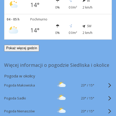
W
14°
0%
0 l/m²
2 km/h
04 - 05 h
Pochmurno
SW
14°
0%
0 l/m²
2 km/h
Pokaż więcej godzin
Więcej informacji o pogodzie Siedliska i okolice
Pogoda w okolicy
23°
/
Pogoda Makowiska
15°
23°
/
Pogoda Sadki
15°
23°
/
Pogoda Nienaszów
15°