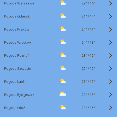
22°
/
Pogoda Warszawa
16°
21°
/
Pogoda Gdańsk
14°
24°
/
Pogoda Kraków
17°
24°
/
Pogoda Wrocław
13°
23°
/
Pogoda Poznań
12°
22°
/
Pogoda Szczecin
12°
23°
/
Pogoda Lublin
17°
22°
/
Pogoda Bydgoszcz
13°
22°
/
Pogoda Łódź
15°