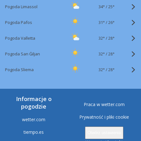
34°
/
Pogoda Limassol
25°
31°
/
Pogoda Pafos
26°
32°
/
Pogoda Valletta
28°
32°
/
Pogoda San Ġiljan
28°
32°
/
Pogoda Sliema
28°
Informacje o
Praca w wetter.com
pogodzie
Prywatność i pliki cookie
wetter.com
tiempo.es
Otwórz ustawienia