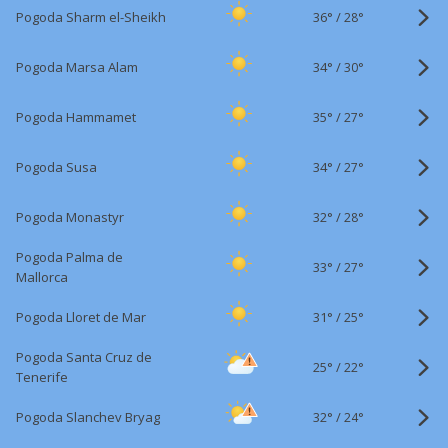
36°
/
Pogoda Sharm el-Sheikh
28°
34°
/
Pogoda Marsa Alam
30°
35°
/
Pogoda Hammamet
27°
34°
/
Pogoda Susa
27°
32°
/
Pogoda Monastyr
28°
Pogoda Palma de
33°
/
27°
Mallorca
31°
/
Pogoda Lloret de Mar
25°
Pogoda Santa Cruz de
25°
/
22°
Tenerife
32°
/
Pogoda Slanchev Bryag
24°