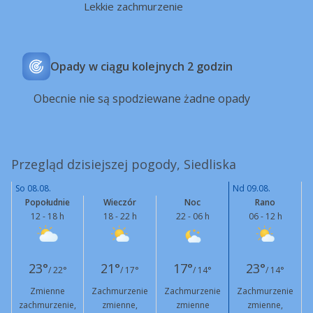
Lekkie zachmurzenie
Opady w ciągu kolejnych 2 godzin
Obecnie nie są spodziewane żadne opady
Przegląd dzisiejszej pogody, Siedliska
So 08.08.
Nd 09.08.
Popołudnie
Wieczór
Noc
Rano
12 - 18 h
18 - 22 h
22 - 06 h
06 - 12 h
23°
21°
17°
23°
/ 22°
/ 17°
/ 14°
/ 14°
Zmienne
Zachmurzenie
Zachmurzenie
Zachmurzenie
zachmurzenie,
zmienne,
zmienne
zmienne,