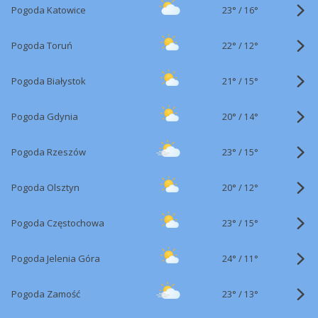
23°
/
Pogoda Katowice
16°
22°
/
Pogoda Toruń
12°
21°
/
Pogoda Białystok
15°
20°
/
Pogoda Gdynia
14°
23°
/
Pogoda Rzeszów
15°
20°
/
Pogoda Olsztyn
12°
23°
/
Pogoda Częstochowa
15°
24°
/
Pogoda Jelenia Góra
11°
23°
/
Pogoda Zamość
13°