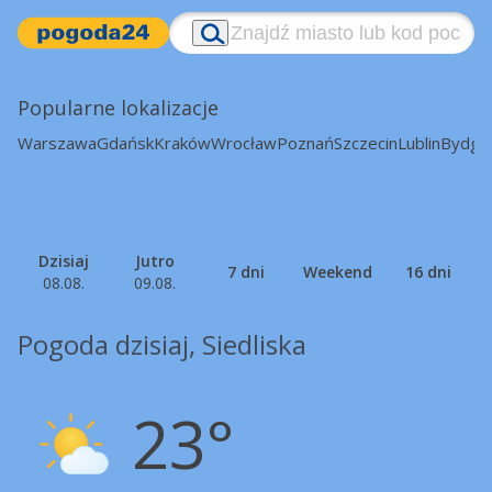
Popularne lokalizacje
Warszawa
Gdańsk
Kraków
Wrocław
Poznań
Szczecin
Lublin
Bydgo
Dzisiaj
Jutro
7 dni
Weekend
16 dni
08.08.
09.08.
Pogoda dzisiaj, Siedliska
23°