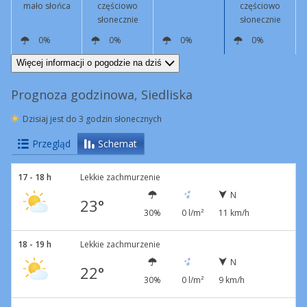
mało słońca
częściowo
częściowo
słonecznie
słonecznie
0%
0%
0%
0%
N
12 km/h
N
6 km/h
SW
2 km/h
NE
5 km/h
Więcej informacji o pogodzie na dziś
Prognoza godzinowa, Siedliska
Dzisiaj jest do 3 godzin słonecznych
Przegląd
Schemat
17 - 18 h
Lekkie zachmurzenie
N
23°
30%
0 l/m²
11 km/h
18 - 19 h
Lekkie zachmurzenie
N
22°
30%
0 l/m²
9 km/h