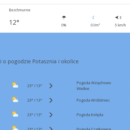
Bezchmurnie
E
12°
0%
0 l/m²
5 km/h
i o pogodzie Potasznia i okolice
Pogoda Wziąchowo
23°
/
13°
Wielkie
23°
/
Pogoda Wróbliniec
13°
23°
/
Pogoda Kolęda
13°
23°
/
Pogoda Czatkowice
13°