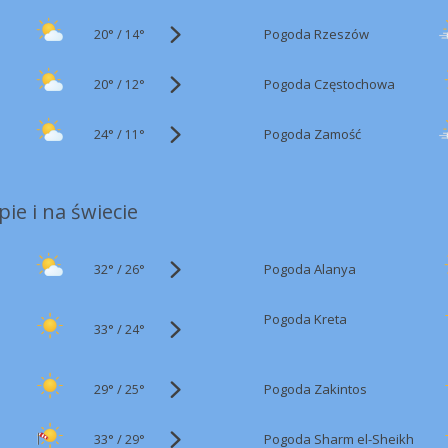
20°
/
Pogoda Rzeszów
14°
20°
/
Pogoda Częstochowa
12°
24°
/
Pogoda Zamość
11°
ie i na świecie
32°
/
Pogoda Alanya
26°
Pogoda Kreta
33°
/
24°
29°
/
Pogoda Zakintos
25°
33°
/
Pogoda Sharm el-Sheikh
29°