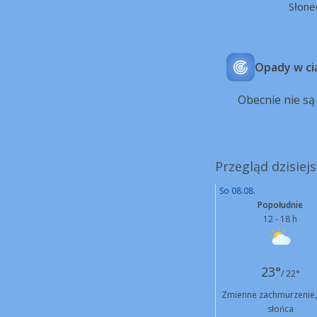
Słone
Opady w ci
Obecnie nie s
Przegląd dzisiej
So 08.08.
Popołudnie
12 - 18 h
23°
/ 22°
Zmienne zachmurzenie,
słońca