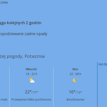
cznie
ągu kolejnych 2 godzin
ą spodziewane żadne opady
szej pogody, Potasznia
Nd 09
Wieczór
Noc
18 - 22 h
22 - 06 h
22°
16°
/ 17°
/ 12°
 mało
Przeważnie lekko pochmurno
Bezchmurnie