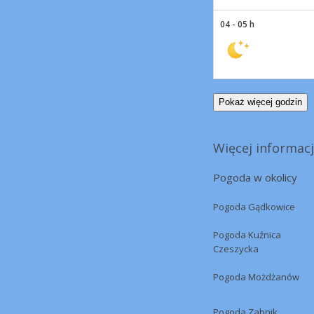
04 - 05 h
Pokaż więcej godzin
Więcej informacj
Pogoda w okolicy
Pogoda Gądkowice
Pogoda Kuźnica
Czeszycka
Pogoda Możdżanów
Pogoda Zabnik