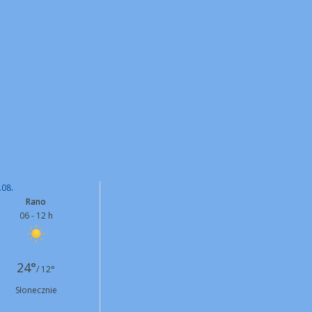
.08.
Rano
06 - 12 h
24°
/ 12°
Słonecznie