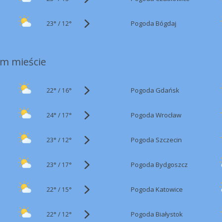
23°
/
Pogoda Bógdaj
12°
m mieście
22°
/
Pogoda Gdańsk
16°
24°
/
Pogoda Wrocław
17°
23°
/
Pogoda Szczecin
12°
23°
/
Pogoda Bydgoszcz
17°
22°
/
Pogoda Katowice
15°
22°
/
Pogoda Białystok
12°