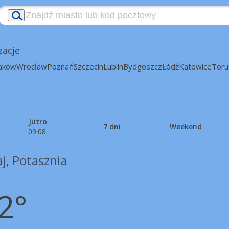
zacje
aków
Wrocław
Poznań
Szczecin
Lublin
Bydgoszcz
Łódź
Katowice
Toru
Jutro
7 dni
Weekend
09.08.
j, Potasznia
2°