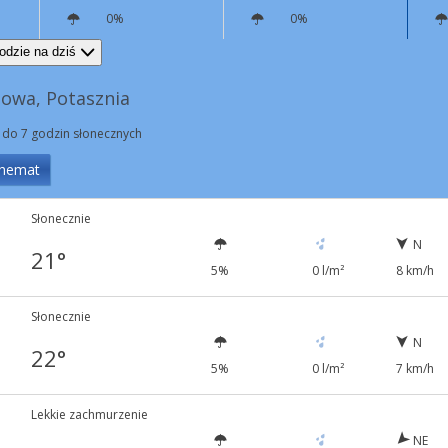
0%
0%
NE
5 km/h
E
4 km/h
odzie na dziś
owa, Potasznia
 do 7 godzin słonecznych
hemat
Słonecznie
N
21°
5%
0 l/m²
8 km/h
Słonecznie
N
22°
5%
0 l/m²
7 km/h
Lekkie zachmurzenie
NE