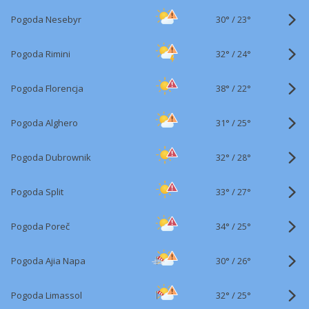
30°
/
Pogoda Nesebyr
23°
32°
/
Pogoda Rimini
24°
38°
/
Pogoda Florencja
22°
31°
/
Pogoda Alghero
25°
32°
/
Pogoda Dubrownik
28°
33°
/
Pogoda Split
27°
34°
/
Pogoda Poreč
25°
30°
/
Pogoda Ajia Napa
26°
32°
/
Pogoda Limassol
25°