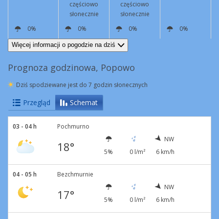
częściowo
częściowo
słonecznie
słonecznie
0%
0%
0%
0%
NW
11 km/h
NW
14 km/h
NW
7 km/h
NW
3 km/h
Więcej informacji o pogodzie na dziś
Prognoza godzinowa, Popowo
Dziś spodziewane jest do 7 godzin słonecznych
Przegląd
Schemat
03 - 04 h
Pochmurno
NW
18°
5%
0 l/m²
6 km/h
04 - 05 h
Bezchmurnie
NW
17°
5%
0 l/m²
6 km/h