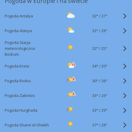
Pogoda w Europie i na świecie
32°
/
Pogoda Antalya
27°
32°
/
Pogoda Alanya
28°
Pogoda Stacja
32°
/
meteorologiczna
25°
Bodrum
34°
/
Pogoda Kreta
20°
30°
/
Pogoda Rodos
26°
33°
/
Pogoda Zakintos
26°
33°
/
Pogoda Hurghada
29°
37°
/
Pogoda Sharm el-Sheikh
28°