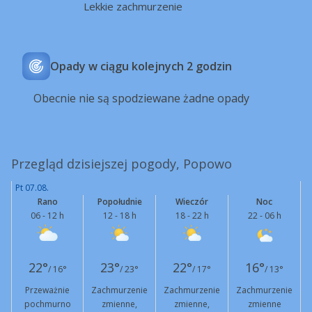
Lekkie zachmurzenie
Opady w ciągu kolejnych 2 godzin
Obecnie nie są spodziewane żadne opady
Przegląd dzisiejszej pogody, Popowo
Pt 07.08.
Rano
Popołudnie
Wieczór
Noc
06 - 12 h
12 - 18 h
18 - 22 h
22 - 06 h
22°
23°
22°
16°
/ 16°
/ 23°
/ 17°
/ 13°
Przeważnie
Zachmurzenie
Zachmurzenie
Zachmurzenie
pochmurno
zmienne,
zmienne,
zmienne