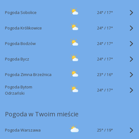
24°
/
Pogoda Sobolice
17°
24°
/
Pogoda Królikowice
17°
24°
/
Pogoda Bodzów
17°
24°
/
Pogoda Bycz
17°
23°
/
Pogoda Zimna Brzeźnica
16°
Pogoda Bytom
24°
/
17°
Odrzański
Pogoda w Twoim mieście
25°
/
Pogoda Warszawa
19°