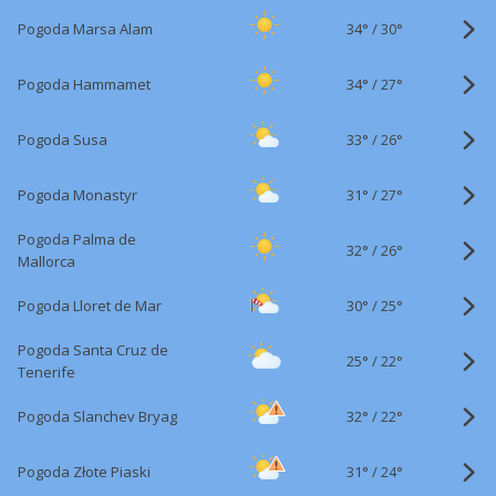
34°
/
Pogoda Marsa Alam
30°
34°
/
Pogoda Hammamet
27°
33°
/
Pogoda Susa
26°
31°
/
Pogoda Monastyr
27°
Pogoda Palma de
32°
/
26°
Mallorca
30°
/
Pogoda Lloret de Mar
25°
Pogoda Santa Cruz de
25°
/
22°
Tenerife
32°
/
Pogoda Slanchev Bryag
22°
31°
/
Pogoda Złote Piaski
24°