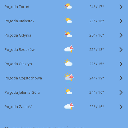
24°
/
Pogoda Toruń
17°
23°
/
Pogoda Białystok
18°
20°
/
Pogoda Gdynia
16°
22°
/
Pogoda Rzeszów
18°
22°
/
Pogoda Olsztyn
15°
24°
/
Pogoda Częstochowa
19°
24°
/
Pogoda Jelenia Góra
16°
22°
/
Pogoda Zamość
16°