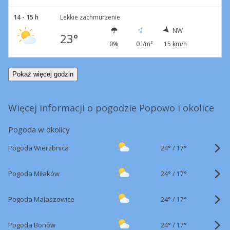
14 - 15 h
Lekkie zachmurzenie
NW
23°
0%
0 l/m²
15 km/h
Pokaż więcej godzin
Więcej informacji o pogodzie Popowo i okolice
Pogoda w okolicy
24°
/
Pogoda Wierzbnica
17°
24°
/
Pogoda Miłaków
17°
24°
/
Pogoda Małaszowice
17°
24°
/
Pogoda Bonów
17°