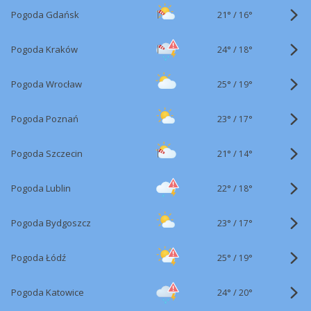
21°
/
Pogoda Gdańsk
16°
24°
/
Pogoda Kraków
18°
25°
/
Pogoda Wrocław
19°
23°
/
Pogoda Poznań
17°
21°
/
Pogoda Szczecin
14°
22°
/
Pogoda Lublin
18°
23°
/
Pogoda Bydgoszcz
17°
25°
/
Pogoda Łódź
19°
24°
/
Pogoda Katowice
20°