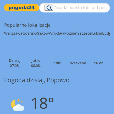
Popularne lokalizacje
Warszawa
Gdańsk
Kraków
Wrocław
Poznań
Szczecin
Lublin
Bydgo
Dzisiaj
Jutro
7 dni
Weekend
16 dni
07.08.
08.08.
Pogoda dzisiaj, Popowo
18°