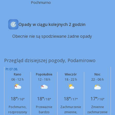
Pochmurno
Opady w ciągu kolejnych 2 godzin
Obecnie nie są spodziewane żadne opady
Przegląd dzisiejszej pogody, Podamirowo
Pt 07.08.
Rano
Popołudnie
Wieczór
Noc
06 - 12 h
12 - 18 h
18 - 22 h
22 - 06 h
18°
18°
18°
17°
/ 16°
/ 18°
/ 17°
/ 16°
Pochmurno,
Przeważnie
Zachmurzenie
Zmienne
rozproszony
bardzo
zmienne,
zachmurzenie