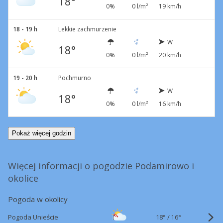
18°
0%
0 l/m²
19 km/h
18 - 19 h
Lekkie zachmurzenie
W
18°
0%
0 l/m²
20 km/h
19 - 20 h
Pochmurno
W
18°
0%
0 l/m²
16 km/h
Pokaż więcej godzin
Więcej informacji o pogodzie Podamirowo i
okolice
Pogoda w okolicy
18°
/
Pogoda Unieście
16°