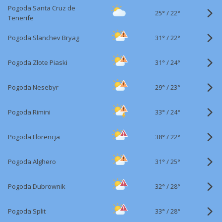
Pogoda Santa Cruz de
25°
/
22°
Tenerife
31°
/
Pogoda Slanchev Bryag
22°
31°
/
Pogoda Złote Piaski
24°
29°
/
Pogoda Nesebyr
23°
33°
/
Pogoda Rimini
24°
38°
/
Pogoda Florencja
22°
31°
/
Pogoda Alghero
25°
32°
/
Pogoda Dubrownik
28°
33°
/
Pogoda Split
28°