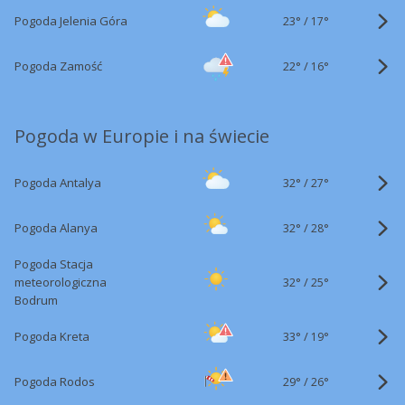
23°
/
Pogoda Jelenia Góra
17°
22°
/
Pogoda Zamość
16°
Pogoda w Europie i na świecie
32°
/
Pogoda Antalya
27°
32°
/
Pogoda Alanya
28°
Pogoda Stacja
32°
/
meteorologiczna
25°
Bodrum
33°
/
Pogoda Kreta
19°
29°
/
Pogoda Rodos
26°