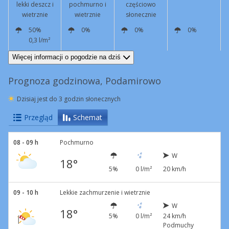
lekki deszcz i
pochmurno i
częściowo
wietrznie
wietrznie
słonecznie
50%
0%
0%
0%
0,3 l/m²
W
20 km/h
Podmuchy
44 km/h
W
21 km/h
Podmuchy
44 km/h
W
18 km/h
W
11 km/h
Więcej informacji o pogodzie na dziś
Prognoza godzinowa, Podamirowo
Dzisiaj jest do 3 godzin słonecznych
Przegląd
Schemat
08 - 09 h
Pochmurno
W
18°
5%
0 l/m²
20 km/h
09 - 10 h
Lekkie zachmurzenie i wietrznie
W
18°
5%
0 l/m²
24 km/h
Podmuchy