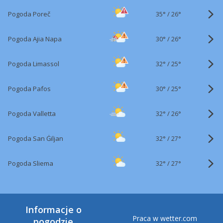
35°
/
Pogoda Poreč
26°
30°
/
Pogoda Ajia Napa
26°
32°
/
Pogoda Limassol
25°
30°
/
Pogoda Pafos
25°
32°
/
Pogoda Valletta
26°
32°
/
Pogoda San Ġiljan
27°
32°
/
Pogoda Sliema
27°
Informacje o
Praca w wetter.com
pogodzie