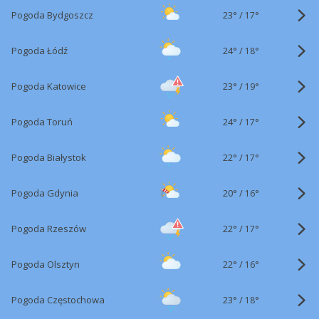
23°
/
Pogoda Bydgoszcz
17°
24°
/
Pogoda Łódź
18°
23°
/
Pogoda Katowice
19°
24°
/
Pogoda Toruń
17°
22°
/
Pogoda Białystok
17°
20°
/
Pogoda Gdynia
16°
22°
/
Pogoda Rzeszów
17°
22°
/
Pogoda Olsztyn
16°
23°
/
Pogoda Częstochowa
18°