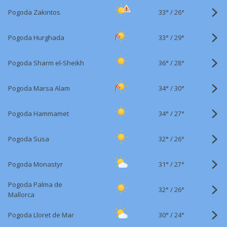
33°
/
Pogoda Zakintos
26°
33°
/
Pogoda Hurghada
29°
36°
/
Pogoda Sharm el-Sheikh
28°
34°
/
Pogoda Marsa Alam
30°
34°
/
Pogoda Hammamet
27°
32°
/
Pogoda Susa
26°
31°
/
Pogoda Monastyr
27°
Pogoda Palma de
32°
/
26°
Mallorca
30°
/
Pogoda Lloret de Mar
24°