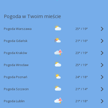
Pogoda w Twoim mieście
25°
/
Pogoda Warszawa
19°
21°
/
Pogoda Gdańsk
16°
23°
/
Pogoda Kraków
19°
25°
/
Pogoda Wrocław
19°
24°
/
Pogoda Poznań
18°
21°
/
Pogoda Szczecin
14°
21°
/
Pogoda Lublin
18°