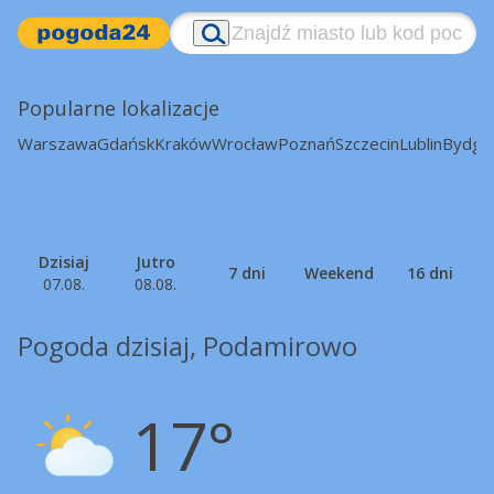
Popularne lokalizacje
Warszawa
Gdańsk
Kraków
Wrocław
Poznań
Szczecin
Lublin
Bydgo
Dzisiaj
Jutro
7 dni
Weekend
16 dni
07.08.
08.08.
Pogoda dzisiaj, Podamirowo
17°