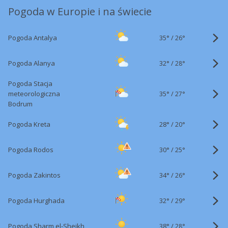
Pogoda w Europie i na świecie
35°
/
Pogoda Antalya
26°
32°
/
Pogoda Alanya
28°
Pogoda Stacja
35°
/
meteorologiczna
27°
Bodrum
28°
/
Pogoda Kreta
20°
30°
/
Pogoda Rodos
25°
34°
/
Pogoda Zakintos
26°
32°
/
Pogoda Hurghada
29°
38°
/
Pogoda Sharm el-Sheikh
28°