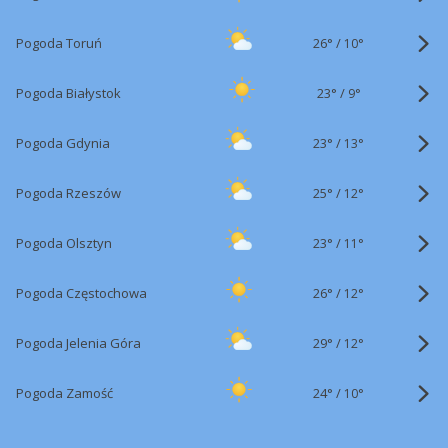
26°
/
Pogoda Toruń
10°
23°
/
Pogoda Białystok
9°
23°
/
Pogoda Gdynia
13°
25°
/
Pogoda Rzeszów
12°
23°
/
Pogoda Olsztyn
11°
26°
/
Pogoda Częstochowa
12°
29°
/
Pogoda Jelenia Góra
12°
24°
/
Pogoda Zamość
10°