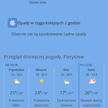
Słonecznie
Opady w ciągu kolejnych 2 godzin
Obecnie nie są spodziewane żadne opady
Przegląd dzisiejszej pogody, Pieryszew
Nd 09.08.
Pn 10.08.
Popołudnie
Wieczór
Noc
Rano
12 - 18 h
18 - 22 h
22 - 06 h
06 - 12 h
25°
24°
17°
26°
/ 24°
/ 18°
/ 15°
/ 16°
Przeważnie
Przeważnie
Zachmurzenie
Niewiele słońca,
lekko
słonecznie
zmienne
rozproszony