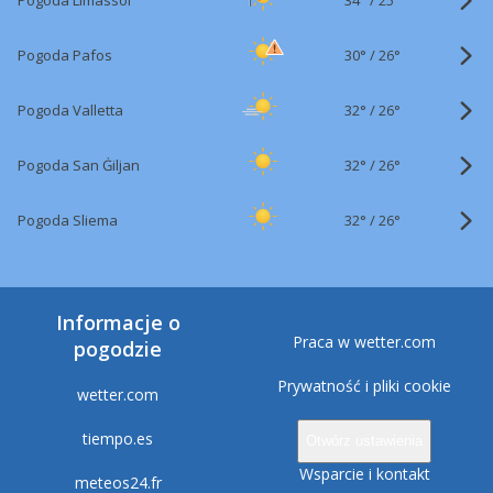
Pogoda Limassol
25°
30°
/
Pogoda Pafos
26°
32°
/
Pogoda Valletta
26°
32°
/
Pogoda San Ġiljan
26°
32°
/
Pogoda Sliema
26°
Informacje o
Praca w wetter.com
pogodzie
Prywatność i pliki cookie
wetter.com
tiempo.es
Otwórz ustawienia
Wsparcie i kontakt
meteos24.fr