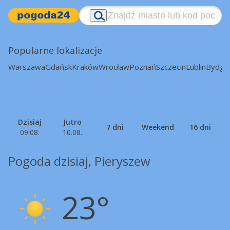
Popularne lokalizacje
Warszawa
Gdańsk
Kraków
Wrocław
Poznań
Szczecin
Lublin
Bydgo
Dzisiaj
Jutro
7 dni
Weekend
16 dni
09.08.
10.08.
Pogoda dzisiaj, Pieryszew
23°