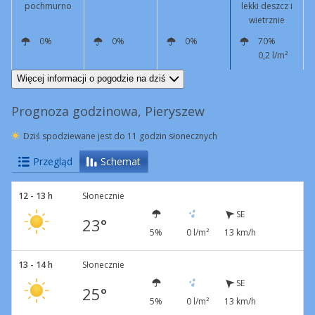
pochmurno
lekki deszcz i
wietrznie
0%
0%
0%
70%
0,2 l/m²
SE
13 km/h
SE
8 km/h
SE
7 km/h
SE
8 km/h
Podmuchy
44 km/h
Więcej informacji o pogodzie na dziś
Prognoza godzinowa, Pieryszew
Dziś spodziewane jest do 11 godzin słonecznych
Przegląd
Schemat
12 - 13 h
Słonecznie
SE
23°
5%
0 l/m²
13 km/h
13 - 14 h
Słonecznie
SE
25°
5%
0 l/m²
13 km/h