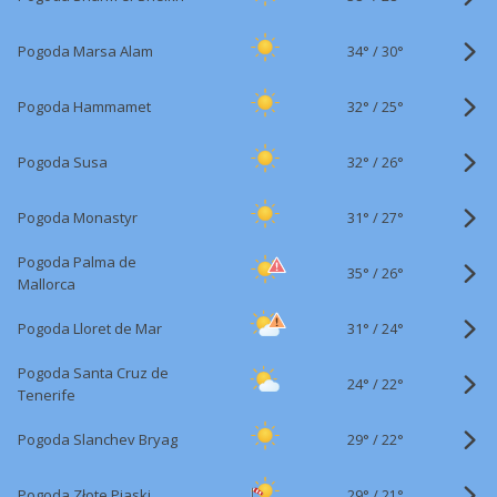
34°
/
Pogoda Marsa Alam
30°
32°
/
Pogoda Hammamet
25°
32°
/
Pogoda Susa
26°
31°
/
Pogoda Monastyr
27°
Pogoda Palma de
35°
/
26°
Mallorca
31°
/
Pogoda Lloret de Mar
24°
Pogoda Santa Cruz de
24°
/
22°
Tenerife
29°
/
Pogoda Slanchev Bryag
22°
29°
/
Pogoda Złote Piaski
21°