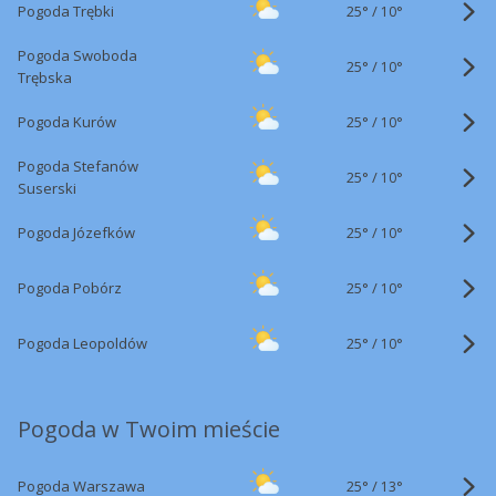
25°
/
Pogoda Trębki
10°
Pogoda Swoboda
25°
/
10°
Trębska
25°
/
Pogoda Kurów
10°
Pogoda Stefanów
25°
/
10°
Suserski
25°
/
Pogoda Józefków
10°
25°
/
Pogoda Pobórz
10°
25°
/
Pogoda Leopoldów
10°
Pogoda w Twoim mieście
25°
/
Pogoda Warszawa
13°