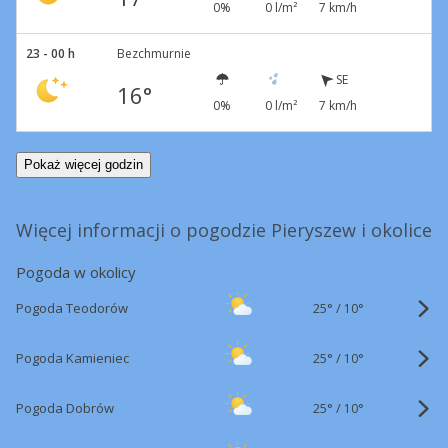
0%
0 l/m²
7 km/h
23 - 00 h
Bezchmurnie
SE
16°
0%
0 l/m²
7 km/h
Pokaż więcej godzin
Więcej informacji o pogodzie Pieryszew i okolice
Pogoda w okolicy
25°
/
Pogoda Teodorów
10°
25°
/
Pogoda Kamieniec
10°
25°
/
Pogoda Dobrów
10°