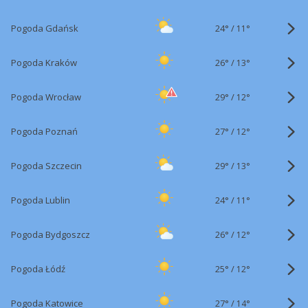
24°
/
Pogoda Gdańsk
11°
26°
/
Pogoda Kraków
13°
29°
/
Pogoda Wrocław
12°
27°
/
Pogoda Poznań
12°
29°
/
Pogoda Szczecin
13°
24°
/
Pogoda Lublin
11°
26°
/
Pogoda Bydgoszcz
12°
25°
/
Pogoda Łódź
12°
27°
/
Pogoda Katowice
14°