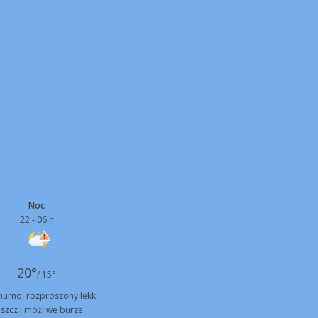
Noc
22 - 06 h
20°
/ 15°
urno, rozproszony lekki
szcz i możliwe burze