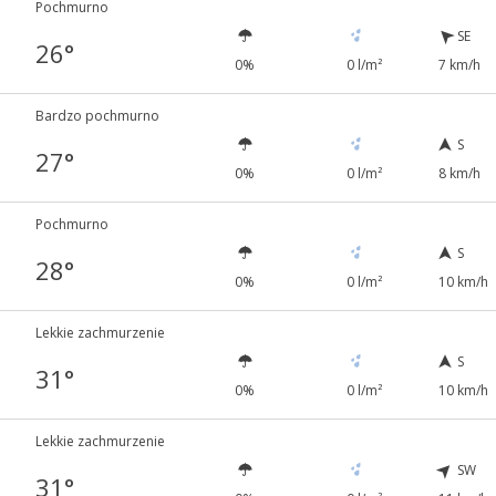
Pochmurno
SE
26°
0%
0 l/m²
7 km/h
Bardzo pochmurno
S
27°
0%
0 l/m²
8 km/h
Pochmurno
S
28°
0%
0 l/m²
10 km/h
Lekkie zachmurzenie
S
31°
0%
0 l/m²
10 km/h
Lekkie zachmurzenie
SW
31°