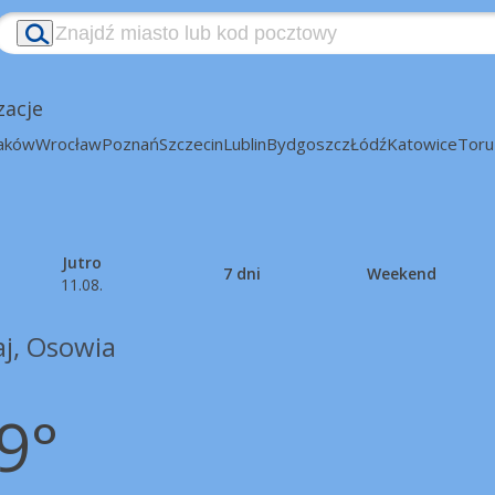
zacje
aków
Wrocław
Poznań
Szczecin
Lublin
Bydgoszcz
Łódź
Katowice
Toru
Jutro
7 dni
Weekend
11.08.
aj, Osowia
9°