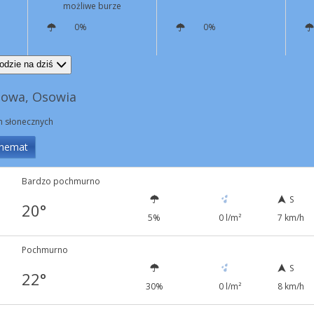
możliwe burze
0%
0%
S
12 km/h
W
9 km/h
odzie na dziś
nowa, Osowia
in słonecznych
hemat
Bardzo pochmurno
S
20°
5%
0 l/m²
7 km/h
Pochmurno
S
22°
30%
0 l/m²
8 km/h