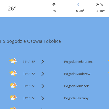
W
26°
0%
0 l/m²
4 km/h
i o pogodzie Osowia i okolice
31°
/
Pogoda Kiełpieniec
15°
31°
/
Pogoda Modrzew
15°
31°
/
Pogoda Mniszek
15°
31°
/
Pogoda Skrzany
15°