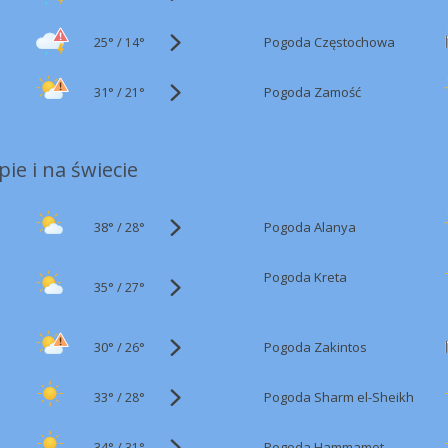
25°
/
Pogoda Częstochowa
14°
31°
/
Pogoda Zamość
21°
ie i na świecie
38°
/
Pogoda Alanya
28°
Pogoda Kreta
35°
/
27°
30°
/
Pogoda Zakintos
26°
33°
/
Pogoda Sharm el-Sheikh
28°
34°
/
Pogoda Hammamet
31°