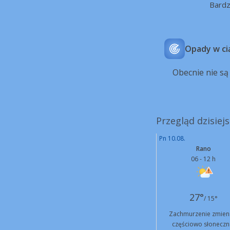
Bard
Opady w ci
Obecnie nie s
Przegląd dzisiej
Pn 10.08.
Rano
06 - 12 h
27°
/ 15°
Zachmurzenie zmien
częściowo słoneczn