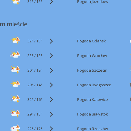
31°
/
Pogoda Józefków
15°
m mieście
32°
/
Pogoda Gdańsk
15°
33°
/
Pogoda Wrocław
13°
30°
/
Pogoda Szczecin
18°
29°
/
Pogoda Bydgoszcz
14°
32°
/
Pogoda Katowice
16°
29°
/
Pogoda Białystok
15°
22°
/
Pogoda Rzeszów
17°