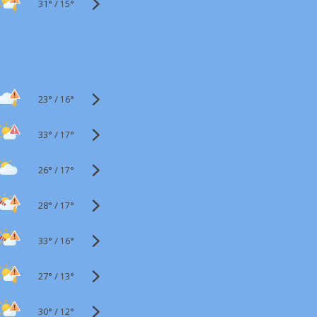
31°
/
15°
23°
/
16°
33°
/
17°
26°
/
17°
28°
/
17°
33°
/
16°
27°
/
13°
30°
/
12°