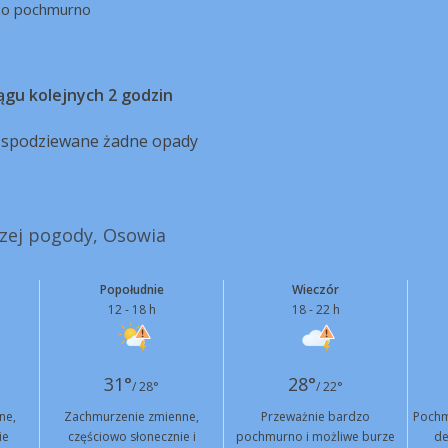
zo pochmurno
ągu kolejnych 2 godzin
ą spodziewane żadne opady
szej pogody, Osowia
Popołudnie
Wieczór
12 - 18 h
18 - 22 h
31°
28°
/ 28°
/ 22°
ne,
Zachmurzenie zmienne,
Przeważnie bardzo
Pochm
ie
częściowo słonecznie i
pochmurno i możliwe burze
de