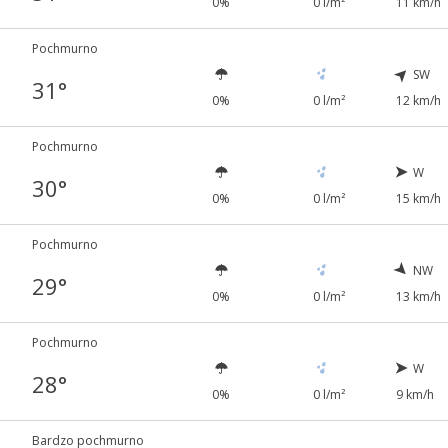
0%
0 l/m²
11 km/h
Pochmurno
SW
31°
0%
0 l/m²
12 km/h
Pochmurno
W
30°
0%
0 l/m²
15 km/h
Pochmurno
NW
29°
0%
0 l/m²
13 km/h
Pochmurno
W
28°
0%
0 l/m²
9 km/h
Bardzo pochmurno