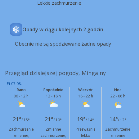
Lekkie zachmurzenie
Opady w ciągu kolejnych 2 godzin
Obecnie nie są spodziewane żadne opady
Przegląd dzisiejszej pogody, Mingajny
Pt 07.08.
Rano
Popołudnie
Wieczór
Noc
06 - 12 h
12 - 18 h
18 - 22 h
22 - 06 h
21°
21°
19°
14°
/ 15°
/ 19°
/ 14°
/ 12°
Zachmurzenie
Zmienne
Przeważnie
Zachmurzenie
zmienne,
zachmurzenie,
lekko
zmienne