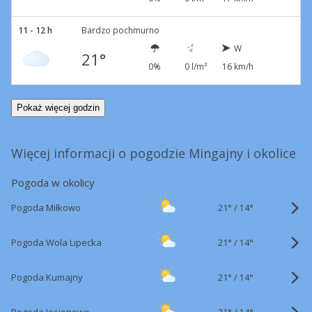
11 - 12 h
Bardzo pochmurno
W
21°
0%
0 l/m²
16 km/h
Pokaż więcej godzin
Więcej informacji o pogodzie Mingajny i okolice
Pogoda w okolicy
21°
/
Pogoda Miłkowo
14°
21°
/
Pogoda Wola Lipecka
14°
21°
/
Pogoda Kumajny
14°
21°
/