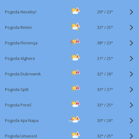
29°
/
Pogoda Nesebyr
23°
32°
/
Pogoda Rimini
25°
38°
/
Pogoda Florencja
23°
31°
/
Pogoda Alghero
25°
32°
/
Pogoda Dubrownik
28°
33°
/
Pogoda Split
27°
33°
/
Pogoda Poreč
25°
30°
/
Pogoda Ajia Napa
26°
32°
/
Pogoda Limassol
25°