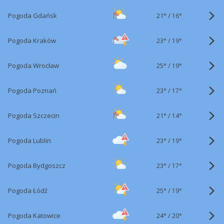
21°
/
Pogoda Gdańsk
16°
23°
/
Pogoda Kraków
19°
25°
/
Pogoda Wrocław
19°
23°
/
Pogoda Poznań
17°
21°
/
Pogoda Szczecin
14°
23°
/
Pogoda Lublin
19°
23°
/
Pogoda Bydgoszcz
17°
25°
/
Pogoda Łódź
19°
24°
/
Pogoda Katowice
20°