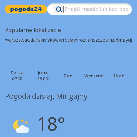
Popularne lokalizacje
Warszawa
Gdańsk
Kraków
Wrocław
Poznań
Szczecin
Lublin
Bydgo
Dzisiaj
Jutro
7 dni
Weekend
16 dni
07.08.
08.08.
Pogoda dzisiaj, Mingajny
18°