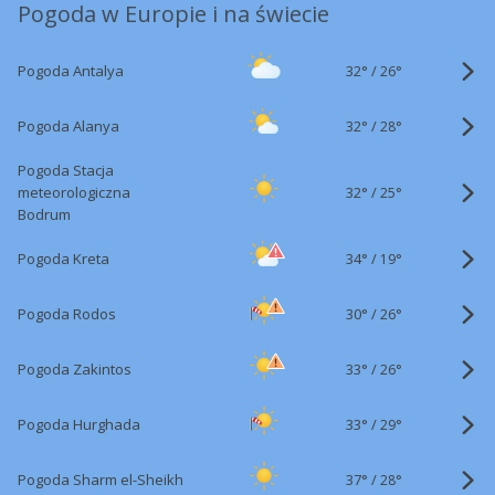
Pogoda w Europie i na świecie
32°
/
Pogoda Antalya
26°
32°
/
Pogoda Alanya
28°
Pogoda Stacja
32°
/
meteorologiczna
25°
Bodrum
34°
/
Pogoda Kreta
19°
30°
/
Pogoda Rodos
26°
33°
/
Pogoda Zakintos
26°
33°
/
Pogoda Hurghada
29°
37°
/
Pogoda Sharm el-Sheikh
28°