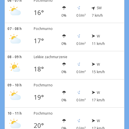
06 - 07 h
Pochmurno
SW
16°
0%
0 l/m²
7 km/h
07 - 08 h
Pochmurno
W
17°
0%
0 l/m²
11 km/h
08 - 09 h
Lekkie zachmurzenie
W
18°
0%
0 l/m²
15 km/h
09 - 10 h
Pochmurno
W
19°
0%
0 l/m²
17 km/h
10 - 11 h
Pochmurno
W
20°
0%
0 l/m²
17 km/h