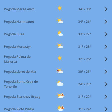
34°
/
Pogoda Marsa Alam
30°
34°
/
Pogoda Hammamet
26°
33°
/
Pogoda Susa
27°
31°
/
Pogoda Monastyr
28°
Pogoda Palma de
32°
/
26°
Mallorca
30°
/
Pogoda Lloret de Mar
25°
Pogoda Santa Cruz de
24°
/
23°
Tenerife
31°
/
Pogoda Slanchev Bryag
22°
31°
/
Pogoda Złote Piaski
24°