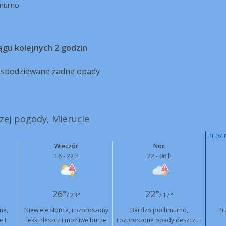
murno
ągu kolejnych 2 godzin
ą spodziewane żadne opady
szej pogody, Mierucie
Pt 07.
Wieczór
Noc
18 - 22 h
22 - 06 h
26°
22°
/ 23°
/ 17°
ne,
Niewiele słońca, rozproszony
Bardzo pochmurno,
Pr
e i
lekki deszcz i możliwe burze
rozproszone opady deszczu i