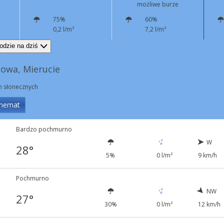
możliwe burze
75%
60%
0,2 l/m²
7,2 l/m²
NW
6 km/h
NW
8 km/h
odzie na dziś
owa, Mierucie
in słonecznych
hemat
Bardzo pochmurno
W
28°
5%
0 l/m²
9 km/h
Pochmurno
NW
27°
30%
0 l/m²
12 km/h