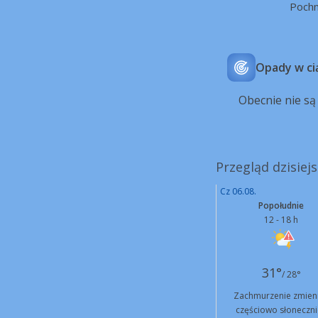
Poch
Opady w ci
Obecnie nie s
Przegląd dzisiej
Cz 06.08.
Popołudnie
12 - 18 h
31°
/ 28°
Zachmurzenie zmien
częściowo słoneczni