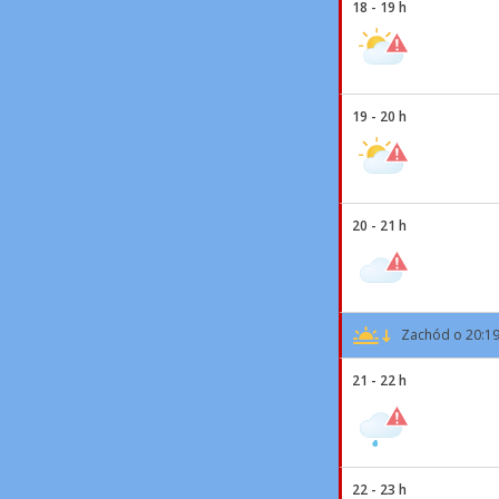
18 - 19 h
19 - 20 h
20 - 21 h
Zachód o 20:1
21 - 22 h
22 - 23 h