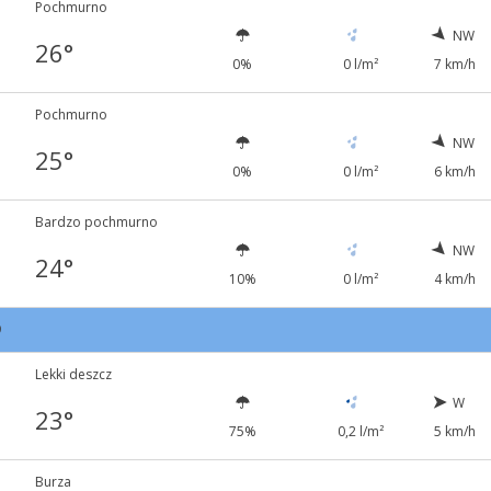
Pochmurno
NW
26°
0%
0 l/m²
7 km/h
Pochmurno
NW
25°
0%
0 l/m²
6 km/h
Bardzo pochmurno
NW
24°
10%
0 l/m²
4 km/h
9
Lekki deszcz
W
23°
75%
0,2 l/m²
5 km/h
Burza