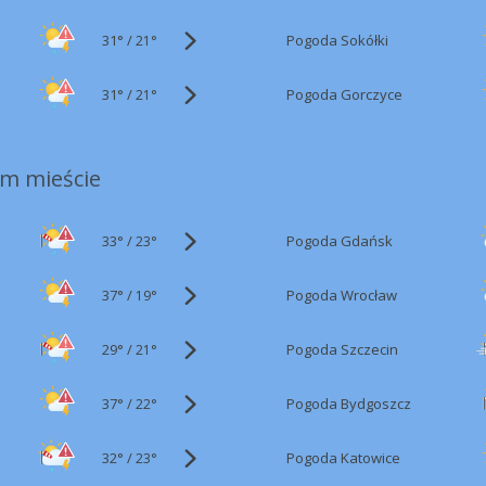
31°
/
Pogoda Sokółki
21°
31°
/
Pogoda Gorczyce
21°
m mieście
33°
/
Pogoda Gdańsk
23°
37°
/
Pogoda Wrocław
19°
29°
/
Pogoda Szczecin
21°
37°
/
Pogoda Bydgoszcz
22°
32°
/
Pogoda Katowice
23°