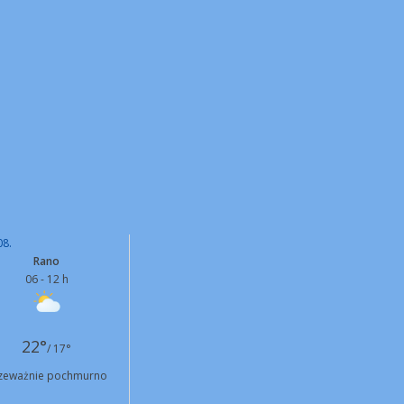
08.
Rano
06 - 12 h
22°
/ 17°
zeważnie pochmurno