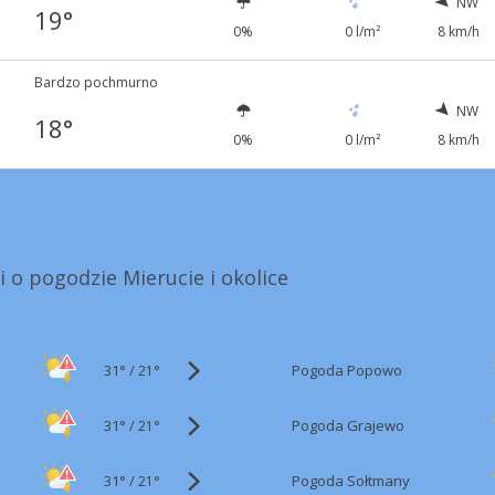
NW
19°
0%
0 l/m²
8 km/h
Bardzo pochmurno
NW
18°
0%
0 l/m²
8 km/h
i o pogodzie Mierucie i okolice
31°
/
Pogoda Popowo
21°
31°
/
Pogoda Grajewo
21°
31°
/
Pogoda Sołtmany
21°