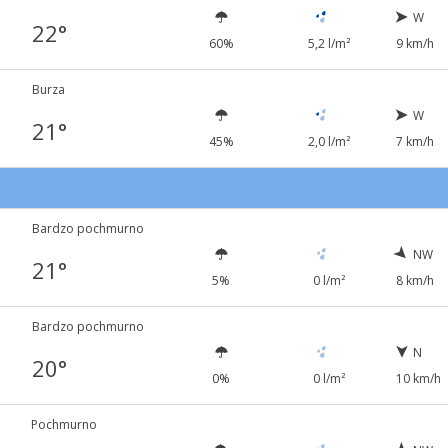
W
22°
60%
5,2 l/m²
9 km/h
Burza
W
21°
45%
2,0 l/m²
7 km/h
Bardzo pochmurno
NW
21°
5%
0 l/m²
8 km/h
Bardzo pochmurno
N
20°
0%
0 l/m²
10 km/h
Pochmurno