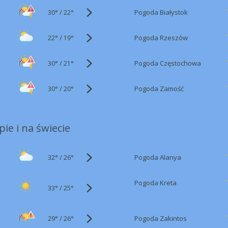
30°
/
Pogoda Białystok
22°
22°
/
Pogoda Rzeszów
19°
30°
/
Pogoda Częstochowa
21°
30°
/
Pogoda Zamość
20°
ie i na świecie
32°
/
Pogoda Alanya
26°
Pogoda Kreta
33°
/
25°
29°
/
Pogoda Zakintos
26°