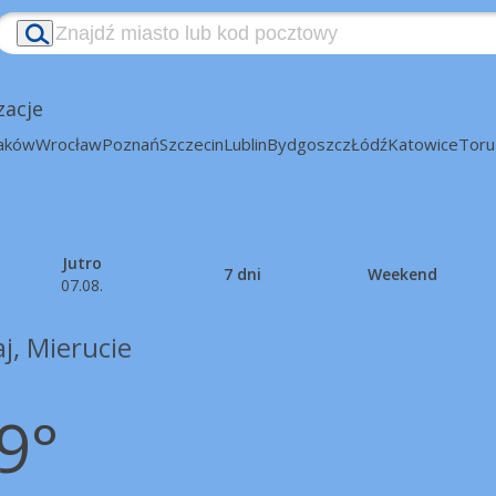
zacje
aków
Wrocław
Poznań
Szczecin
Lublin
Bydgoszcz
Łódź
Katowice
Toru
Jutro
7 dni
Weekend
07.08.
j, Mierucie
9°