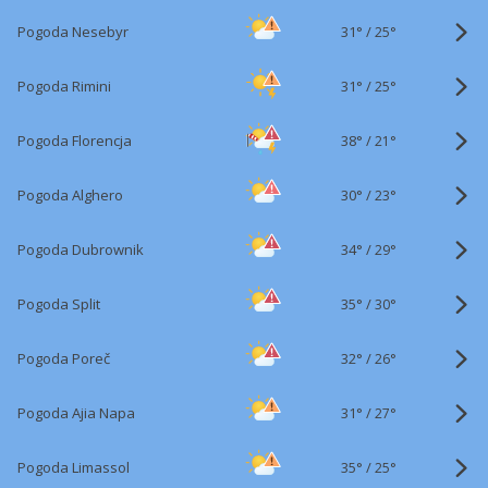
31°
/
Pogoda Nesebyr
25°
31°
/
Pogoda Rimini
25°
38°
/
Pogoda Florencja
21°
30°
/
Pogoda Alghero
23°
34°
/
Pogoda Dubrownik
29°
35°
/
Pogoda Split
30°
32°
/
Pogoda Poreč
26°
31°
/
Pogoda Ajia Napa
27°
35°
/
Pogoda Limassol
25°