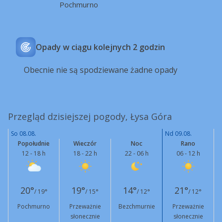
Pochmurno
Opady w ciągu kolejnych 2 godzin
Obecnie nie są spodziewane żadne opady
Przegląd dzisiejszej pogody, Łysa Góra
So 08.08.
Nd 09.08.
Popołudnie
Wieczór
Noc
Rano
12 - 18 h
18 - 22 h
22 - 06 h
06 - 12 h
20°
19°
14°
21°
/ 19°
/ 15°
/ 12°
/ 12°
Pochmurno
Przeważnie
Bezchmurnie
Przeważnie
słonecznie
słonecznie