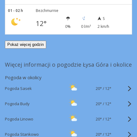
01 - 02 h
Bezchmurnie
S
12°
0%
0 l/m²
2 km/h
Pokaż więcej godzin
Więcej informacji o pogodzie Łysa Góra i okolice
Pogoda w okolicy
20°
/
Pogoda Sasek
12°
20°
/
Pogoda Budy
12°
20°
/
Pogoda Linowo
12°
20°
/
Pogoda Stankowo
12°