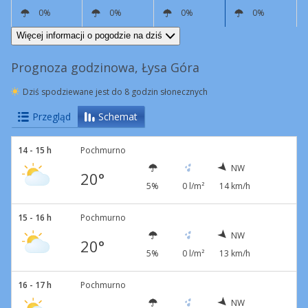
0%
0%
0%
0%
NW
13 km/h
N
5 km/h
S
2 km/h
S
6 km/h
Więcej informacji o pogodzie na dziś
Prognoza godzinowa, Łysa Góra
Dziś spodziewane jest do 8 godzin słonecznych
Przegląd
Schemat
14 - 15 h
Pochmurno
NW
20°
5%
0 l/m²
14 km/h
15 - 16 h
Pochmurno
NW
20°
5%
0 l/m²
13 km/h
16 - 17 h
Pochmurno
NW