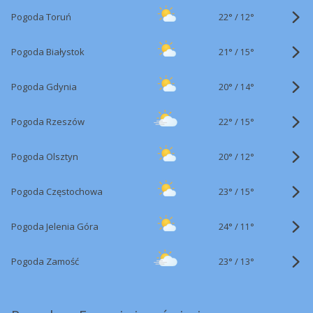
22°
/
Pogoda Toruń
12°
21°
/
Pogoda Białystok
15°
20°
/
Pogoda Gdynia
14°
22°
/
Pogoda Rzeszów
15°
20°
/
Pogoda Olsztyn
12°
23°
/
Pogoda Częstochowa
15°
24°
/
Pogoda Jelenia Góra
11°
23°
/
Pogoda Zamość
13°