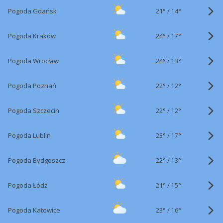
21°
/
Pogoda Gdańsk
14°
24°
/
Pogoda Kraków
17°
24°
/
Pogoda Wrocław
13°
22°
/
Pogoda Poznań
12°
22°
/
Pogoda Szczecin
12°
23°
/
Pogoda Lublin
17°
22°
/
Pogoda Bydgoszcz
13°
21°
/
Pogoda Łódź
15°
23°
/
Pogoda Katowice
16°