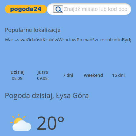
Popularne lokalizacje
Warszawa
Gdańsk
Kraków
Wrocław
Poznań
Szczecin
Lublin
Bydgo
Dzisiaj
Jutro
7 dni
Weekend
16 dni
08.08.
09.08.
Pogoda dzisiaj, Łysa Góra
20°