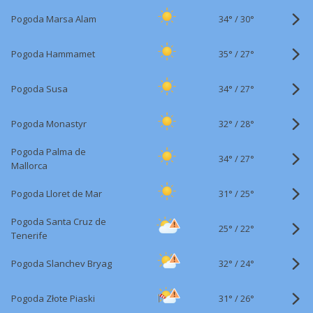
34°
/
Pogoda Marsa Alam
30°
35°
/
Pogoda Hammamet
27°
34°
/
Pogoda Susa
27°
32°
/
Pogoda Monastyr
28°
Pogoda Palma de
34°
/
27°
Mallorca
31°
/
Pogoda Lloret de Mar
25°
Pogoda Santa Cruz de
25°
/
22°
Tenerife
32°
/
Pogoda Slanchev Bryag
24°
31°
/
Pogoda Złote Piaski
26°