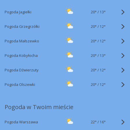
20°
/
Pogoda Jagiełki
13°
20°
/
Pogoda Grzegrzółki
12°
20°
/
Pogoda Małszewko
12°
20°
/
Pogoda Kobyłocha
13°
20°
/
Pogoda Dźwierzuty
12°
20°
/
Pogoda Olszewki
12°
Pogoda w Twoim mieście
22°
/
Pogoda Warszawa
16°