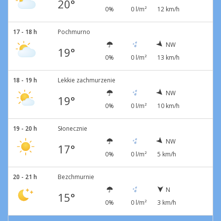
20°
0%
0 l/m²
12 km/h
17 - 18 h
Pochmurno
NW
19°
0%
0 l/m²
13 km/h
18 - 19 h
Lekkie zachmurzenie
NW
19°
0%
0 l/m²
10 km/h
19 - 20 h
Słonecznie
NW
17°
0%
0 l/m²
5 km/h
20 - 21 h
Bezchmurnie
N
15°
0%
0 l/m²
3 km/h