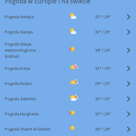
Pogoda w Europie i na świecie
32°
/
Pogoda Antalya
26°
33°
/
Pogoda Alanya
28°
Pogoda Stacja
34°
/
meteorologiczna
24°
Bodrum
33°
/
Pogoda Kreta
19°
29°
/
Pogoda Rodos
25°
33°
/
Pogoda Zakintos
25°
33°
/
Pogoda Hurghada
29°
36°
/
Pogoda Sharm el-Sheikh
28°