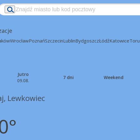
zacje
aków
Wrocław
Poznań
Szczecin
Lublin
Bydgoszcz
Łódź
Katowice
Toru
Jutro
7 dni
Weekend
09.08.
aj, Lewkowiec
0°