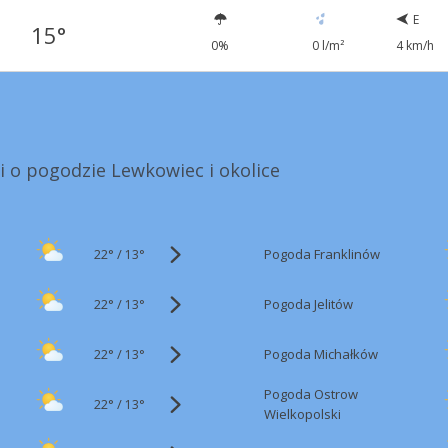
E
15°
0%
0 l/m²
4 km/h
i o pogodzie Lewkowiec i okolice
22°
/
Pogoda Franklinów
13°
22°
/
Pogoda Jelitów
13°
22°
/
Pogoda Michałków
13°
Pogoda Ostrow
22°
/
13°
Wielkopolski