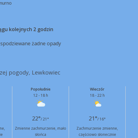
murno
ągu kolejnych 2 godzin
ą spodziewane żadne opady
szej pogody, Lewkowiec
Popołudnie
Wieczór
12 - 18 h
18 - 22 h
22°
21°
/ 21°
/ 16°
ne,
Zmienne zachmurzenie, mało
Zachmurzenie zmienne,
ie
słońca
częściowo słonecznie