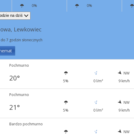
0%
0%
NW
8 km/h
N
6 km/h
odzie na dziś
nowa, Lewkowiec
 do 7 godzin słonecznych
hemat
Pochmurno
NW
20°
5%
0 l/m²
9 km/h
Pochmurno
NW
21°
5%
0 l/m²
9 km/h
Bardzo pochmurno
NW