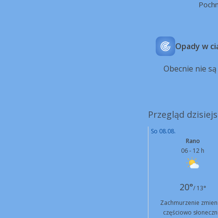
Poch
Opady w ci
Obecnie nie s
Przegląd dzisiej
So 08.08.
Rano
06 - 12 h
20°
/ 13°
Zachmurzenie zmien
częściowo słoneczn