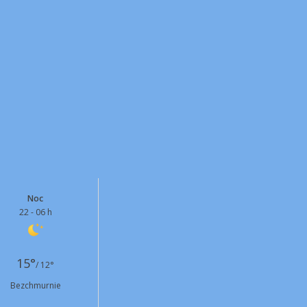
Noc
22 - 06 h
15°
/ 12°
Bezchmurnie