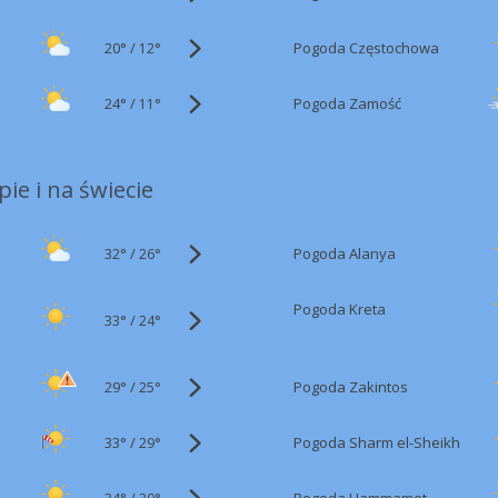
20°
/
Pogoda Częstochowa
12°
24°
/
Pogoda Zamość
11°
ie i na świecie
32°
/
Pogoda Alanya
26°
Pogoda Kreta
33°
/
24°
29°
/
Pogoda Zakintos
25°
33°
/
Pogoda Sharm el-Sheikh
29°
34°
/