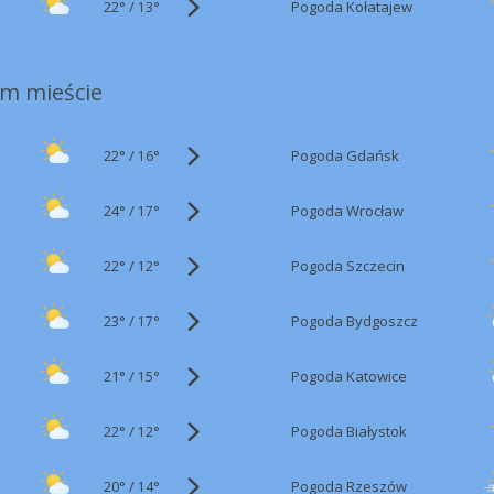
22°
/
Pogoda Kołatajew
13°
m mieście
22°
/
Pogoda Gdańsk
16°
24°
/
Pogoda Wrocław
17°
22°
/
Pogoda Szczecin
12°
23°
/
Pogoda Bydgoszcz
17°
21°
/
Pogoda Katowice
15°
22°
/
Pogoda Białystok
12°
20°
/
Pogoda Rzeszów
14°