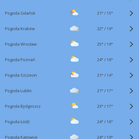
21°
/
Pogoda Gdańsk
15°
22°
/
Pogoda Kraków
19°
25°
/
Pogoda Wrocław
19°
24°
/
Pogoda Poznań
18°
21°
/
Pogoda Szczecin
14°
21°
/
Pogoda Lublin
17°
23°
/
Pogoda Bydgoszcz
17°
24°
/
Pogoda Łódź
18°
24°
/
Pogoda Katowice
19°