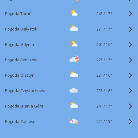
24°
/
Pogoda Toruń
17°
22°
/
Pogoda Białystok
17°
20°
/
Pogoda Gdynia
16°
22°
/
Pogoda Rzeszów
17°
22°
/
Pogoda Olsztyn
16°
23°
/
Pogoda Częstochowa
18°
24°
/
Pogoda Jelenia Góra
17°
22°
/
Pogoda Zamość
15°