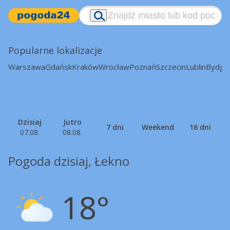
Popularne lokalizacje
Warszawa
Gdańsk
Kraków
Wrocław
Poznań
Szczecin
Lublin
Bydgo
Dzisiaj
Jutro
7 dni
Weekend
16 dni
07.08.
08.08.
Pogoda dzisiaj, Łekno
18°