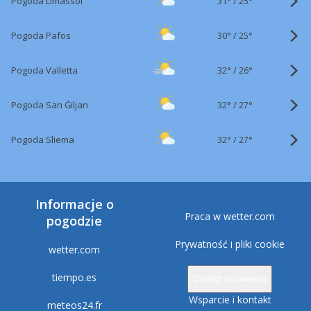
31°
/
Pogoda Limassol
25°
30°
/
Pogoda Pafos
25°
32°
/
Pogoda Valletta
26°
32°
/
Pogoda San Ġiljan
27°
32°
/
Pogoda Sliema
27°
Informacje o
Praca w wetter.com
pogodzie
Prywatność i pliki cookie
wetter.com
tiempo.es
Otwórz ustawienia
Wsparcie i kontakt
meteos24.fr