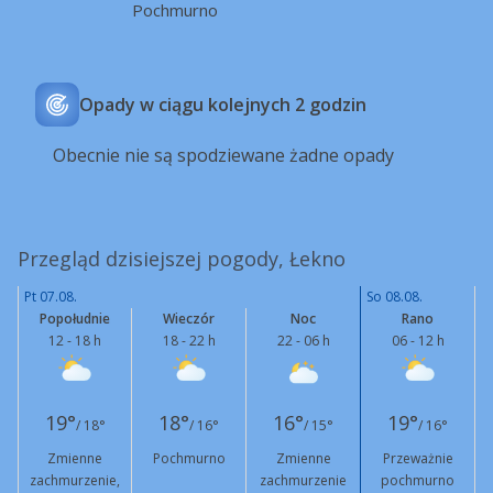
Pochmurno
Opady w ciągu kolejnych 2 godzin
Obecnie nie są spodziewane żadne opady
Przegląd dzisiejszej pogody, Łekno
Pt 07.08.
So 08.08.
Popołudnie
Wieczór
Noc
Rano
12 - 18 h
18 - 22 h
22 - 06 h
06 - 12 h
19°
18°
16°
19°
/ 18°
/ 16°
/ 15°
/ 16°
Zmienne
Pochmurno
Zmienne
Przeważnie
zachmurzenie,
zachmurzenie
pochmurno