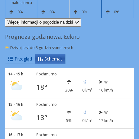
mało słońca
0%
0%
0%
0%
W
19 km/h
W
9 km/h
SW
5 km/h
W
11 km/h
Więcej informacji o pogodzie na dziś
Prognoza godzinowa, Łekno
Dzisiaj jest do 3 godzin słonecznych
Przegląd
Schemat
14 - 15 h
Pochmurno
W
18°
30%
0 l/m²
16 km/h
15 - 16 h
Pochmurno
W
18°
5%
0 l/m²
17 km/h
16 - 17 h
Pochmurno