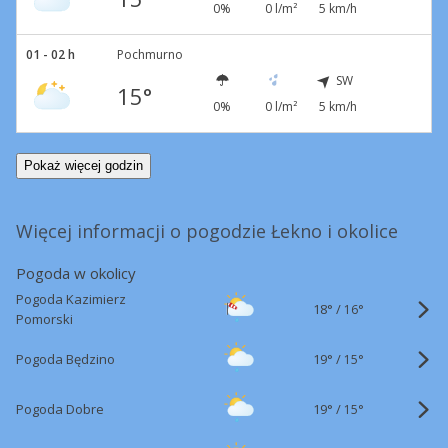
0%
0 l/m²
5 km/h
01 - 02 h
Pochmurno
SW
15°
0%
0 l/m²
5 km/h
Pokaż więcej godzin
Więcej informacji o pogodzie Łekno i okolice
Pogoda w okolicy
Pogoda Kazimierz
18°
/
16°
Pomorski
19°
/
Pogoda Będzino
15°
19°
/
Pogoda Dobre
15°