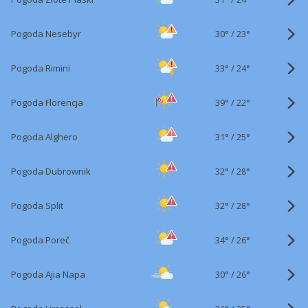
30°
/
Pogoda Nesebyr
23°
33°
/
Pogoda Rimini
24°
39°
/
Pogoda Florencja
22°
31°
/
Pogoda Alghero
25°
32°
/
Pogoda Dubrownik
28°
32°
/
Pogoda Split
28°
34°
/
Pogoda Poreč
26°
30°
/
Pogoda Ajia Napa
26°