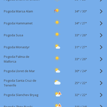
34°
/
Pogoda Marsa Alam
30°
34°
/
Pogoda Hammamet
27°
33°
/
Pogoda Susa
26°
31°
/
Pogoda Monastyr
27°
Pogoda Palma de
33°
/
26°
Mallorca
30°
/
Pogoda Lloret de Mar
24°
Pogoda Santa Cruz de
25°
/
22°
Tenerife
32°
/
Pogoda Slanchev Bryag
22°
31°
/
Pogoda Złote Piaski
24°