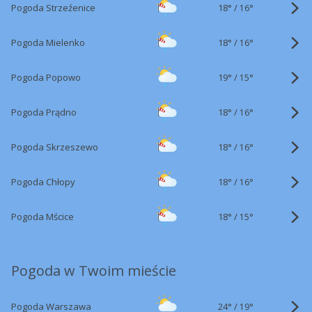
18°
/
Pogoda Strzeźenice
16°
18°
/
Pogoda Mielenko
16°
19°
/
Pogoda Popowo
15°
18°
/
Pogoda Prądno
16°
18°
/
Pogoda Skrzeszewo
16°
18°
/
Pogoda Chłopy
16°
18°
/
Pogoda Mścice
15°
Pogoda w Twoim mieście
24°
/
Pogoda Warszawa
19°