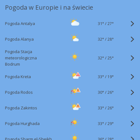
Pogoda w Europie i na świecie
31°
/
Pogoda Antalya
27°
32°
/
Pogoda Alanya
28°
Pogoda Stacja
32°
/
meteorologiczna
25°
Bodrum
33°
/
Pogoda Kreta
19°
30°
/
Pogoda Rodos
26°
33°
/
Pogoda Zakintos
26°
33°
/
Pogoda Hurghada
29°
36°
/
Pogoda Sharm el-Sheikh
28°