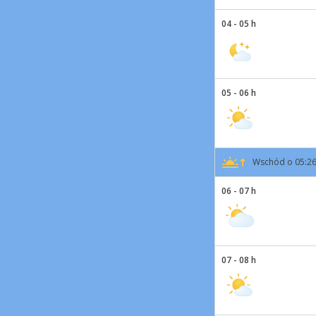
04 - 05 h
05 - 06 h
Wschód o 05:2
06 - 07 h
07 - 08 h