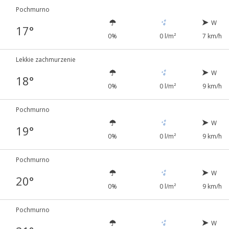
Pochmurno
W
17°
0%
0 l/m²
7 km/h
Lekkie zachmurzenie
W
18°
0%
0 l/m²
9 km/h
Pochmurno
W
19°
0%
0 l/m²
9 km/h
Pochmurno
W
20°
0%
0 l/m²
9 km/h
Pochmurno
W