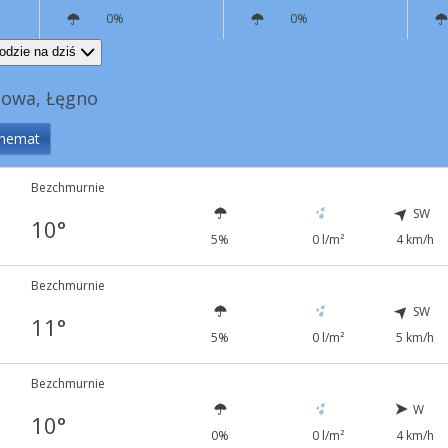
0%
0%
NW
7 km/h
E
4 km/h
odzie na dziś
nowa, Łęgno
hemat
Bezchmurnie
SW
10°
5%
0 l/m²
4 km/h
Bezchmurnie
SW
11°
5%
0 l/m²
5 km/h
Bezchmurnie
W
10°
0%
0 l/m²
4 km/h