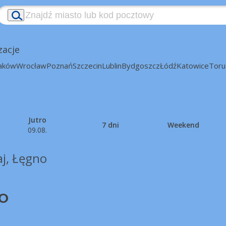
zacje
aków
Wrocław
Poznań
Szczecin
Lublin
Bydgoszcz
Łódź
Katowice
Toru
Jutro
7 dni
Weekend
09.08.
aj, Łęgno
°