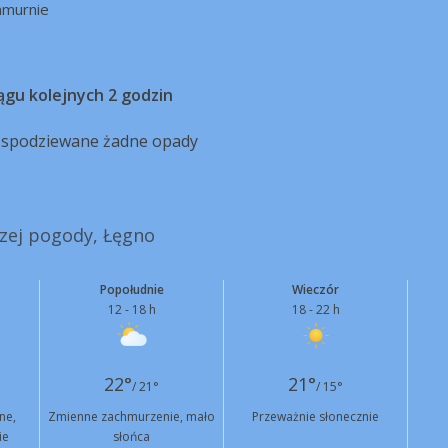
hmurnie
ągu kolejnych 2 godzin
ą spodziewane żadne opady
szej pogody, Łęgno
Popołudnie
Wieczór
12 - 18 h
18 - 22 h
22°
21°
/ 21°
/ 15°
ne,
Zmienne zachmurzenie, mało
Przeważnie słonecznie
ie
słońca