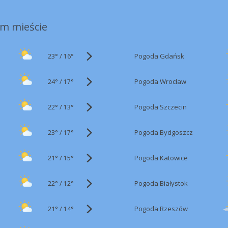
m mieście
23°
/
Pogoda Gdańsk
16°
24°
/
Pogoda Wrocław
17°
22°
/
Pogoda Szczecin
13°
23°
/
Pogoda Bydgoszcz
17°
21°
/
Pogoda Katowice
15°
22°
/
Pogoda Białystok
12°
21°
/
Pogoda Rzeszów
14°