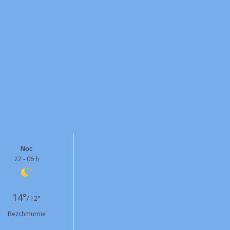
Noc
22 - 06 h
14°
/ 12°
Bezchmurnie