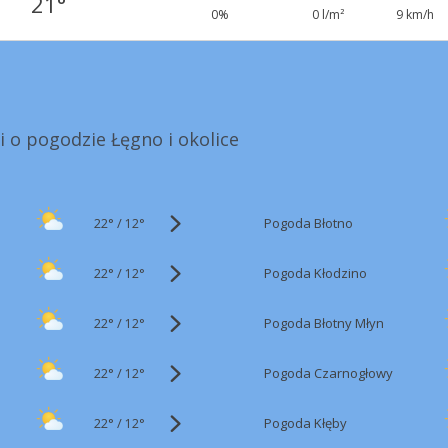
21°
0%
0 l/m²
9 km/h
i o pogodzie Łęgno i okolice
22°
/
Pogoda Błotno
12°
22°
/
Pogoda Kłodzino
12°
22°
/
Pogoda Błotny Młyn
12°
22°
/
Pogoda Czarnogłowy
12°
22°
/
Pogoda Kłęby
12°