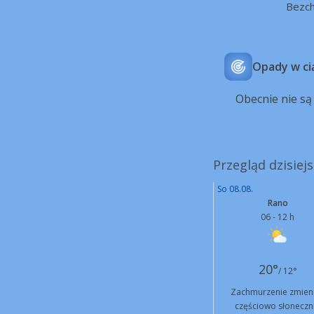
Bezc
Opady w ci
Obecnie nie s
Przegląd dzisiej
So 08.08.
Rano
06 - 12 h
20°
/ 12°
Zachmurzenie zmien
częściowo słoneczn