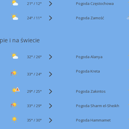
21°
/
Pogoda Częstochowa
12°
24°
/
Pogoda Zamość
11°
ie i na świecie
32°
/
Pogoda Alanya
26°
Pogoda Kreta
33°
/
24°
29°
/
Pogoda Zakintos
25°
33°
/
Pogoda Sharm el-Sheikh
29°
35°
/
Pogoda Hammamet
30°