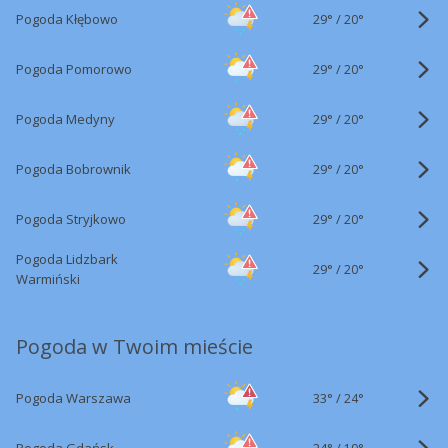
29°
/
Pogoda Kłębowo
20°
29°
/
Pogoda Pomorowo
20°
29°
/
Pogoda Medyny
20°
29°
/
Pogoda Bobrownik
20°
29°
/
Pogoda Stryjkowo
20°
Pogoda Lidzbark
29°
/
20°
Warmiński
Pogoda w Twoim mieście
33°
/
Pogoda Warszawa
24°
24°
/