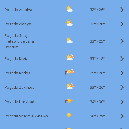
32°
/
Pogoda Antalya
26°
32°
/
Pogoda Alanya
28°
Pogoda Stacja
33°
/
meteorologiczna
25°
Bodrum
35°
/
Pogoda Kreta
18°
29°
/
Pogoda Rodos
26°
33°
/
Pogoda Zakintos
26°
34°
/
Pogoda Hurghada
30°
36°
/
Pogoda Sharm el-Sheikh
29°