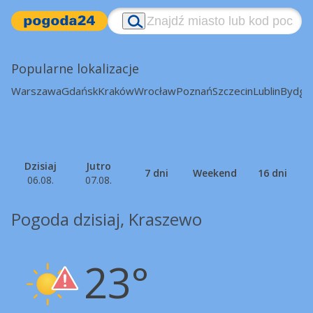
Popularne lokalizacje
Warszawa
Gdańsk
Kraków
Wrocław
Poznań
Szczecin
Lublin
Bydgo
Dzisiaj
Jutro
7 dni
Weekend
16 dni
06.08.
07.08.
Pogoda dzisiaj, Kraszewo
23°