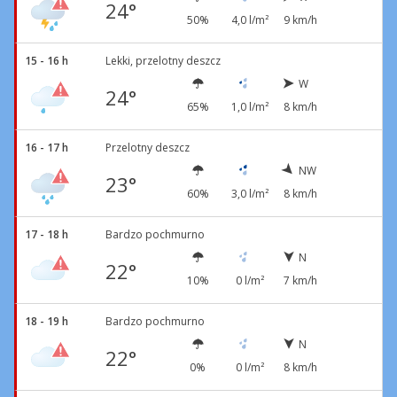
24°
50%
4,0 l/m²
9 km/h
15 - 16 h
Lekki, przelotny deszcz
W
24°
65%
1,0 l/m²
8 km/h
16 - 17 h
Przelotny deszcz
NW
23°
60%
3,0 l/m²
8 km/h
17 - 18 h
Bardzo pochmurno
N
22°
10%
0 l/m²
7 km/h
18 - 19 h
Bardzo pochmurno
N
22°
0%
0 l/m²
8 km/h