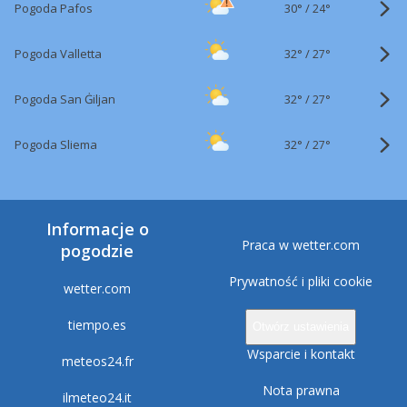
30°
/
Pogoda Pafos
24°
32°
/
Pogoda Valletta
27°
32°
/
Pogoda San Ġiljan
27°
32°
/
Pogoda Sliema
27°
Informacje o
Praca w wetter.com
pogodzie
Prywatność i pliki cookie
wetter.com
tiempo.es
Otwórz ustawienia
Wsparcie i kontakt
meteos24.fr
Nota prawna
ilmeteo24.it