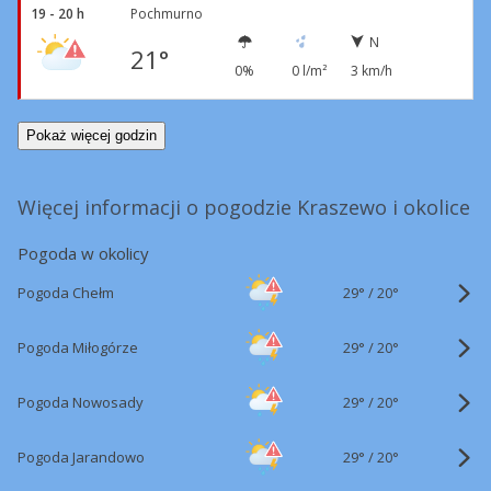
19 - 20 h
Pochmurno
N
21°
0%
0 l/m²
3 km/h
Pokaż więcej godzin
Więcej informacji o pogodzie Kraszewo i okolice
Pogoda w okolicy
29°
/
Pogoda Chełm
20°
29°
/
Pogoda Miłogórze
20°
29°
/
Pogoda Nowosady
20°
29°
/
Pogoda Jarandowo
20°