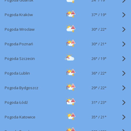
Pogoda Gdańsk
19°
37°
/
Pogoda Kraków
19°
30°
/
Pogoda Wrocław
22°
30°
/
Pogoda Poznań
21°
26°
/
Pogoda Szczecin
19°
36°
/
Pogoda Lublin
22°
29°
/
Pogoda Bydgoszcz
22°
31°
/
Pogoda Łódź
23°
35°
/
Pogoda Katowice
21°