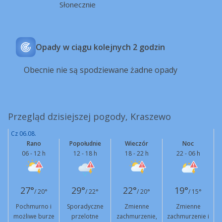
Słonecznie
Opady w ciągu kolejnych 2 godzin
Obecnie nie są spodziewane żadne opady
Przegląd dzisiejszej pogody, Kraszewo
Cz 06.08.
Rano
Popołudnie
Wieczór
Noc
06 - 12 h
12 - 18 h
18 - 22 h
22 - 06 h
27°
29°
22°
19°
/ 20°
/ 22°
/ 20°
/ 15°
Pochmurno i
Sporadyczne
Zmienne
Zmienne
możliwe burze
przelotne
zachmurzenie,
zachmurzenie i