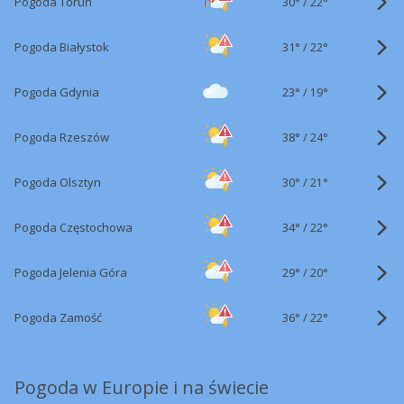
30°
/
Pogoda Toruń
22°
31°
/
Pogoda Białystok
22°
23°
/
Pogoda Gdynia
19°
38°
/
Pogoda Rzeszów
24°
30°
/
Pogoda Olsztyn
21°
34°
/
Pogoda Częstochowa
22°
29°
/
Pogoda Jelenia Góra
20°
36°
/
Pogoda Zamość
22°
Pogoda w Europie i na świecie