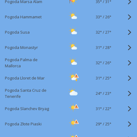
35°
/
Pogoda Marsa Alam
31°
33°
/
Pogoda Hammamet
26°
32°
/
Pogoda Susa
27°
31°
/
Pogoda Monastyr
28°
Pogoda Palma de
32°
/
26°
Mallorca
31°
/
Pogoda Lloret de Mar
25°
Pogoda Santa Cruz de
24°
/
23°
Tenerife
31°
/
Pogoda Slanchev Bryag
22°
29°
/
Pogoda Złote Piaski
25°