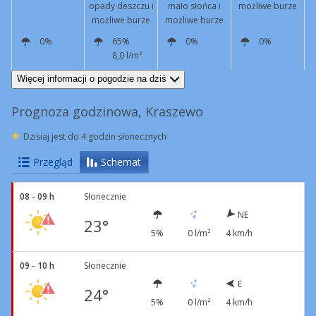
opady deszczu i
mało słońca i
możliwe burze
możliwe burze
możliwe burze
0%
65%
0%
0%
8,0 l/m²
NE
3 km/h
W
7 km/h
N
6 km/h
W
6 km/h
Więcej informacji o pogodzie na dziś
Prognoza godzinowa, Kraszewo
Dzisiaj jest do 4 godzin słonecznych
Przegląd
Schemat
08 - 09 h
Słonecznie
NE
23°
5%
0 l/m²
4 km/h
09 - 10 h
Słonecznie
E
24°
5%
0 l/m²
4 km/h