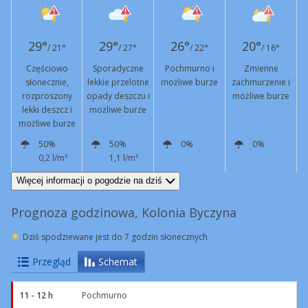
29°
29°
26°
20°
/ 21°
/ 27°
/ 22°
/ 16°
Częściowo
Sporadyczne
Pochmurno i
Zmienne
słonecznie,
lekkie przelotne
możliwe burze
zachmurzenie i
rozproszony
opady deszczu i
możliwe burze
lekki deszcz i
możliwe burze
możliwe burze
50%
50%
0%
0%
0,2 l/m²
1,1 l/m²
SW
7 km/h
W
12 km/h
W
10 km/h
NW
7 km/h
Więcej informacji o pogodzie na dziś
Prognoza godzinowa, Kolonia Byczyna
Dziś spodziewane jest do 7 godzin słonecznych
Przegląd
Schemat
11 - 12 h
Pochmurno