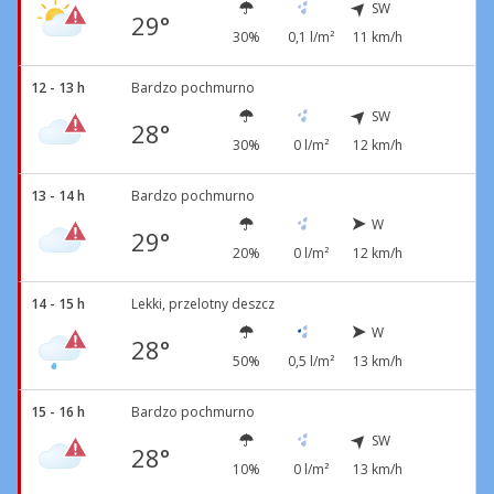
SW
29°
30%
0,1 l/m²
11 km/h
12 - 13 h
Bardzo pochmurno
SW
28°
30%
0 l/m²
12 km/h
13 - 14 h
Bardzo pochmurno
W
29°
20%
0 l/m²
12 km/h
14 - 15 h
Lekki, przelotny deszcz
W
28°
50%
0,5 l/m²
13 km/h
15 - 16 h
Bardzo pochmurno
SW
28°
10%
0 l/m²
13 km/h