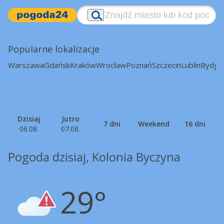
Popularne lokalizacje
Warszawa
Gdańsk
Kraków
Wrocław
Poznań
Szczecin
Lublin
Bydgo
Dzisiaj
Jutro
7 dni
Weekend
16 dni
06.08.
07.08.
Pogoda dzisiaj, Kolonia Byczyna
29°