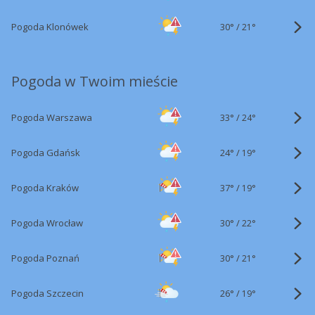
30°
/
Pogoda Klonówek
21°
Pogoda w Twoim mieście
33°
/
Pogoda Warszawa
24°
24°
/
Pogoda Gdańsk
19°
37°
/
Pogoda Kraków
19°
30°
/
Pogoda Wrocław
22°
30°
/
Pogoda Poznań
21°
26°
/
Pogoda Szczecin
19°