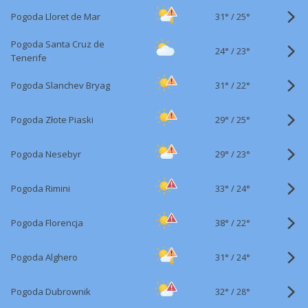
31°
/
Pogoda Lloret de Mar
25°
Pogoda Santa Cruz de
24°
/
23°
Tenerife
31°
/
Pogoda Slanchev Bryag
22°
29°
/
Pogoda Złote Piaski
25°
29°
/
Pogoda Nesebyr
23°
33°
/
Pogoda Rimini
24°
38°
/
Pogoda Florencja
22°
31°
/
Pogoda Alghero
24°
32°
/
Pogoda Dubrownik
28°