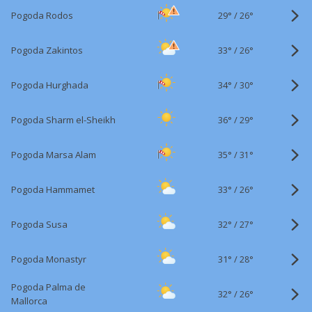
29°
/
Pogoda Rodos
26°
33°
/
Pogoda Zakintos
26°
34°
/
Pogoda Hurghada
30°
36°
/
Pogoda Sharm el-Sheikh
29°
35°
/
Pogoda Marsa Alam
31°
33°
/
Pogoda Hammamet
26°
32°
/
Pogoda Susa
27°
31°
/
Pogoda Monastyr
28°
Pogoda Palma de
32°
/
26°
Mallorca