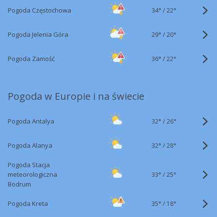
34°
/
Pogoda Częstochowa
22°
29°
/
Pogoda Jelenia Góra
20°
36°
/
Pogoda Zamość
22°
Pogoda w Europie i na świecie
32°
/
Pogoda Antalya
26°
32°
/
Pogoda Alanya
28°
Pogoda Stacja
33°
/
meteorologiczna
25°
Bodrum
35°
/
Pogoda Kreta
18°