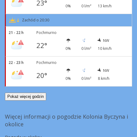
23°
0%
0 l/m²
13 km/h
Zachód o 20:30
21 - 22 h
Pochmurno
NW
22°
0%
0 l/m²
10 km/h
22 - 23 h
Pochmurno
NW
20°
0%
0 l/m²
8 km/h
Pokaż więcej godzin
Więcej informacji o pogodzie Kolonia Byczyna i
okolice