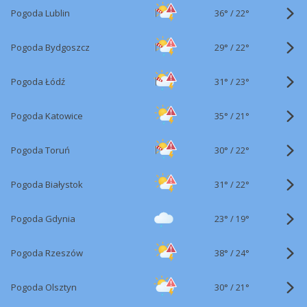
36°
/
Pogoda Lublin
22°
29°
/
Pogoda Bydgoszcz
22°
31°
/
Pogoda Łódź
23°
35°
/
Pogoda Katowice
21°
30°
/
Pogoda Toruń
22°
31°
/
Pogoda Białystok
22°
23°
/
Pogoda Gdynia
19°
38°
/
Pogoda Rzeszów
24°
30°
/
Pogoda Olsztyn
21°