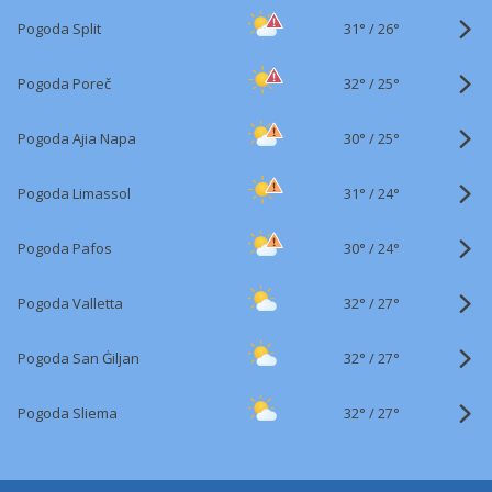
31°
/
Pogoda Split
26°
32°
/
Pogoda Poreč
25°
30°
/
Pogoda Ajia Napa
25°
31°
/
Pogoda Limassol
24°
30°
/
Pogoda Pafos
24°
32°
/
Pogoda Valletta
27°
32°
/
Pogoda San Ġiljan
27°
32°
/
Pogoda Sliema
27°