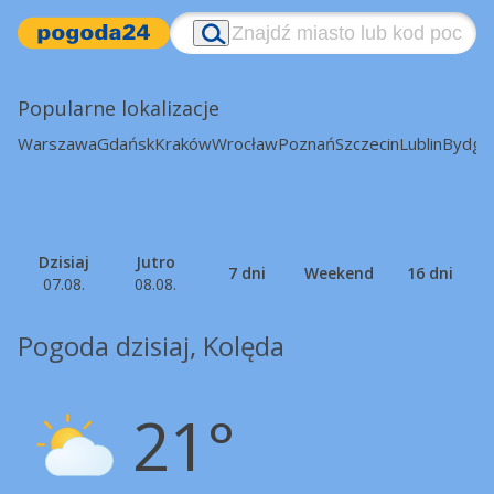
Popularne lokalizacje
Warszawa
Gdańsk
Kraków
Wrocław
Poznań
Szczecin
Lublin
Bydgo
Dzisiaj
Jutro
7 dni
Weekend
16 dni
07.08.
08.08.
Pogoda dzisiaj, Kolęda
21°