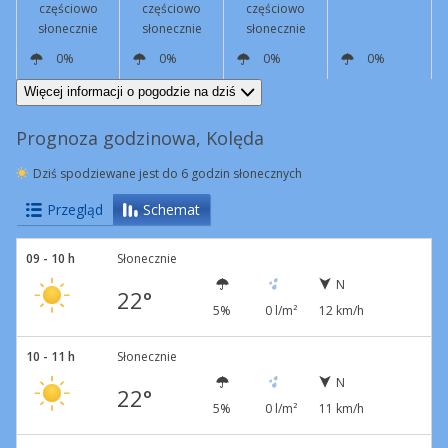
częściowo
częściowo
częściowo
słonecznie
słonecznie
słonecznie
0%
0%
0%
0%
N
9 km/h
NW
11 km/h
NW
8 km/h
N
4 km/h
Więcej informacji o pogodzie na dziś
Prognoza godzinowa, Kolęda
Dziś spodziewane jest do 6 godzin słonecznych
Przegląd
Schemat
09 - 10 h
Słonecznie
N
22°
5%
0 l/m²
12 km/h
10 - 11 h
Słonecznie
N
22°
5%
0 l/m²
11 km/h