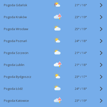
21°
/
Pogoda Gdańsk
16°
23°
/
Pogoda Kraków
19°
25°
/
Pogoda Wrocław
19°
24°
/
Pogoda Poznań
18°
21°
/
Pogoda Szczecin
14°
21°
/
Pogoda Lublin
18°
23°
/
Pogoda Bydgoszcz
17°
24°
/
Pogoda Łódź
18°
23°
/
Pogoda Katowice
19°