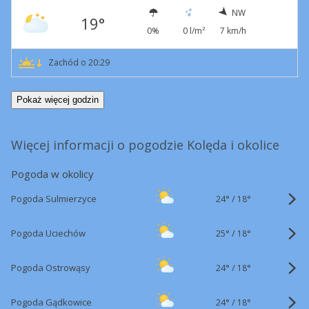
NW
19°
0%
0 l/m²
7 km/h
Zachód o 20:29
Pokaż więcej godzin
Więcej informacji o pogodzie Kolęda i okolice
Pogoda w okolicy
24°
/
Pogoda Sulmierzyce
18°
25°
/
Pogoda Uciechów
18°
24°
/
Pogoda Ostrowąsy
18°
24°
/
Pogoda Gądkowice
18°