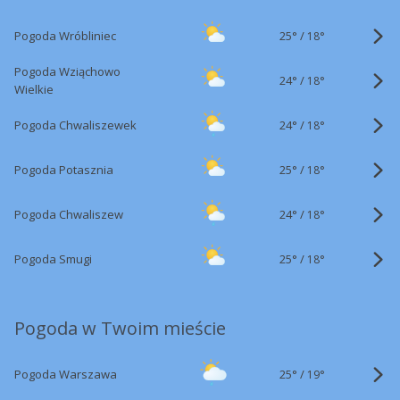
25°
/
Pogoda Wróbliniec
18°
Pogoda Wziąchowo
24°
/
18°
Wielkie
24°
/
Pogoda Chwaliszewek
18°
25°
/
Pogoda Potasznia
18°
24°
/
Pogoda Chwaliszew
18°
25°
/
Pogoda Smugi
18°
Pogoda w Twoim mieście
25°
/
Pogoda Warszawa
19°