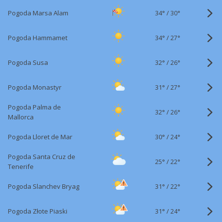
34°
/
Pogoda Marsa Alam
30°
34°
/
Pogoda Hammamet
27°
32°
/
Pogoda Susa
26°
31°
/
Pogoda Monastyr
27°
Pogoda Palma de
32°
/
26°
Mallorca
30°
/
Pogoda Lloret de Mar
24°
Pogoda Santa Cruz de
25°
/
22°
Tenerife
31°
/
Pogoda Slanchev Bryag
22°
31°
/
Pogoda Złote Piaski
24°