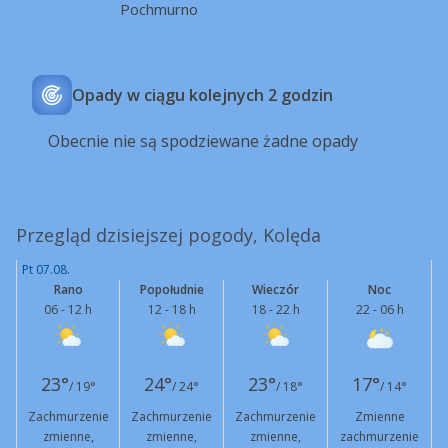
Pochmurno
Opady w ciągu kolejnych 2 godzin
Obecnie nie są spodziewane żadne opady
Przegląd dzisiejszej pogody, Kolęda
Pt 07.08.
Rano
Popołudnie
Wieczór
Noc
06 - 12 h
12 - 18 h
18 - 22 h
22 - 06 h
23°
24°
23°
17°
/ 19°
/ 24°
/ 18°
/ 14°
Zachmurzenie
Zachmurzenie
Zachmurzenie
Zmienne
zmienne,
zmienne,
zmienne,
zachmurzenie