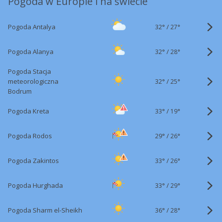
Pogoda w Europie i na świecie
32°
/
Pogoda Antalya
27°
32°
/
Pogoda Alanya
28°
Pogoda Stacja
32°
/
meteorologiczna
25°
Bodrum
33°
/
Pogoda Kreta
19°
29°
/
Pogoda Rodos
26°
33°
/
Pogoda Zakintos
26°
33°
/
Pogoda Hurghada
29°
36°
/
Pogoda Sharm el-Sheikh
28°