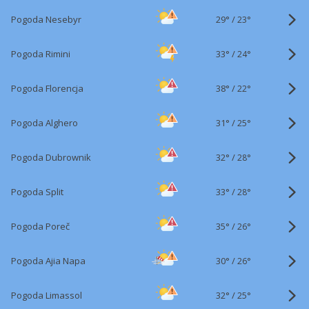
29°
/
Pogoda Nesebyr
23°
33°
/
Pogoda Rimini
24°
38°
/
Pogoda Florencja
22°
31°
/
Pogoda Alghero
25°
32°
/
Pogoda Dubrownik
28°
33°
/
Pogoda Split
28°
35°
/
Pogoda Poreč
26°
30°
/
Pogoda Ajia Napa
26°
32°
/
Pogoda Limassol
25°