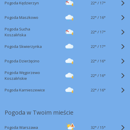
22°
/
Pogoda Kędzierzyn
17°
22°
/
Pogoda Maszkowo
16°
Pogoda Sucha
22°
/
17°
Koszalińska
22°
/
Pogoda Skwierzynka
17°
22°
/
Pogoda Dzierżęcino
16°
Pogoda Węgorzewo
22°
/
16°
Koszalińskie
22°
/
Pogoda Karnieszewice
16°
Pogoda w Twoim mieście
32°
/
Pogoda Warszawa
15°