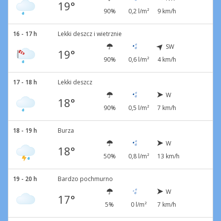
19°
90%
0,2 l/m²
9 km/h
16 - 17 h
Lekki deszcz i wietrznie
SW
19°
90%
0,6 l/m²
4 km/h
17 - 18 h
Lekki deszcz
W
18°
90%
0,5 l/m²
7 km/h
18 - 19 h
Burza
W
18°
50%
0,8 l/m²
13 km/h
19 - 20 h
Bardzo pochmurno
W
17°
5%
0 l/m²
7 km/h