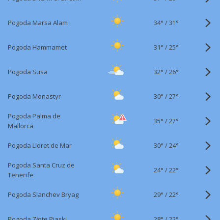
34°
/
Pogoda Marsa Alam
31°
31°
/
Pogoda Hammamet
25°
32°
/
Pogoda Susa
26°
30°
/
Pogoda Monastyr
27°
Pogoda Palma de
35°
/
27°
Mallorca
30°
/
Pogoda Lloret de Mar
24°
Pogoda Santa Cruz de
24°
/
22°
Tenerife
29°
/
Pogoda Slanchev Bryag
22°
28°
/
Pogoda Złote Piaski
22°