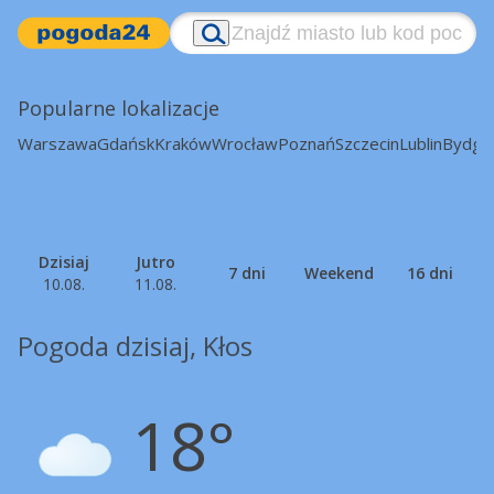
Popularne lokalizacje
Warszawa
Gdańsk
Kraków
Wrocław
Poznań
Szczecin
Lublin
Bydgo
Dzisiaj
Jutro
7 dni
Weekend
16 dni
10.08.
11.08.
Pogoda dzisiaj, Kłos
18°