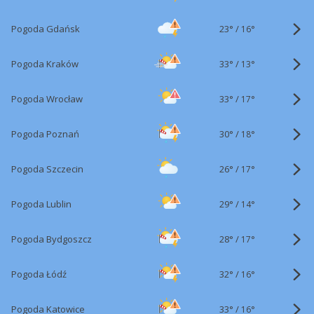
23°
/
Pogoda Gdańsk
16°
33°
/
Pogoda Kraków
13°
33°
/
Pogoda Wrocław
17°
30°
/
Pogoda Poznań
18°
26°
/
Pogoda Szczecin
17°
29°
/
Pogoda Lublin
14°
28°
/
Pogoda Bydgoszcz
17°
32°
/
Pogoda Łódź
16°
33°
/
Pogoda Katowice
16°