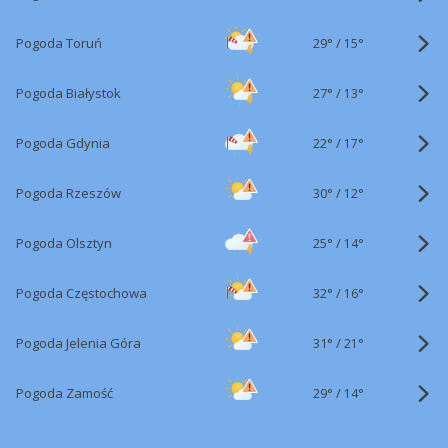
29°
/
Pogoda Toruń
15°
27°
/
Pogoda Białystok
13°
22°
/
Pogoda Gdynia
17°
30°
/
Pogoda Rzeszów
12°
25°
/
Pogoda Olsztyn
14°
32°
/
Pogoda Częstochowa
16°
31°
/
Pogoda Jelenia Góra
21°
29°
/
Pogoda Zamość
14°