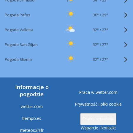
Pogoda Limassol
25°
30°
/
Pogoda Pafos
25°
32°
/
Pogoda Valletta
27°
32°
/
Pogoda San Ġiljan
27°
32°
/
Pogoda Sliema
27°
Informacje o
Praca w wetter.com
pogodzie
Prywatność i pliki cookie
wetter.com
tiempo.es
Otwórz ustawienia
Wsparcie i kontakt
meteos24.fr