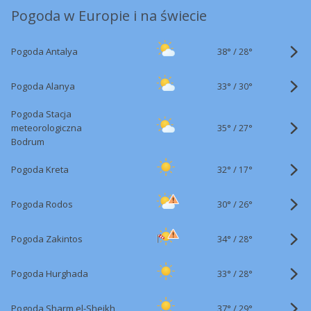
Pogoda w Europie i na świecie
38°
/
Pogoda Antalya
28°
33°
/
Pogoda Alanya
30°
Pogoda Stacja
35°
/
meteorologiczna
27°
Bodrum
32°
/
Pogoda Kreta
17°
30°
/
Pogoda Rodos
26°
34°
/
Pogoda Zakintos
28°
33°
/
Pogoda Hurghada
28°
37°
/
Pogoda Sharm el-Sheikh
29°