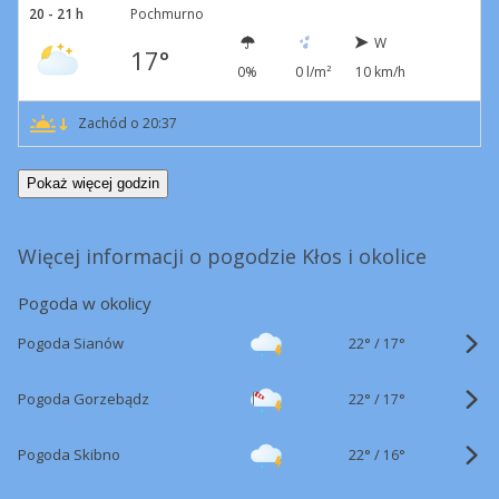
20 - 21 h
Pochmurno
W
17°
0%
0 l/m²
10 km/h
Zachód o 20:37
Pokaż więcej godzin
Więcej informacji o pogodzie Kłos i okolice
Pogoda w okolicy
22°
/
Pogoda Sianów
17°
22°
/
Pogoda Gorzebądz
17°
22°
/
Pogoda Skibno
16°