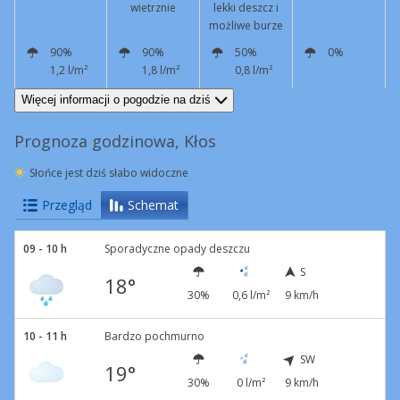
wietrznie
lekki deszcz i
możliwe burze
90%
90%
50%
0%
1,2 l/m²
1,8 l/m²
0,8 l/m²
S
9 km/h
W
8 km/h
W
10 km/h
W
13 km/h
Więcej informacji o pogodzie na dziś
Prognoza godzinowa, Kłos
Słońce jest dziś słabo widoczne
Przegląd
Schemat
09 - 10 h
Sporadyczne opady deszczu
S
18°
30%
0,6 l/m²
9 km/h
10 - 11 h
Bardzo pochmurno
SW
19°
30%
0 l/m²
9 km/h