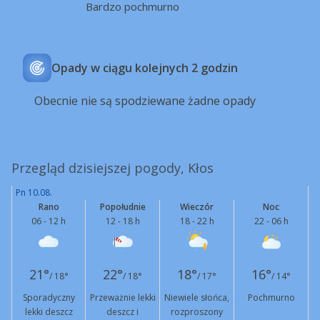
Bardzo pochmurno
Opady w ciągu kolejnych 2 godzin
Obecnie nie są spodziewane żadne opady
Przegląd dzisiejszej pogody, Kłos
Pn 10.08.
Rano
Popołudnie
Wieczór
Noc
06 - 12 h
12 - 18 h
18 - 22 h
22 - 06 h
21°
22°
18°
16°
/ 18°
/ 18°
/ 17°
/ 14°
Sporadyczny
Przeważnie lekki
Niewiele słońca,
Pochmurno
lekki deszcz
deszcz i
rozproszony