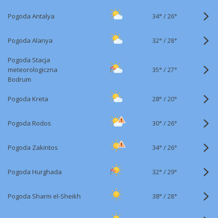
34°
/
Pogoda Antalya
26°
32°
/
Pogoda Alanya
28°
Pogoda Stacja
35°
/
meteorologiczna
27°
Bodrum
28°
/
Pogoda Kreta
20°
30°
/
Pogoda Rodos
26°
34°
/
Pogoda Zakintos
26°
32°
/
Pogoda Hurghada
29°
38°
/
Pogoda Sharm el-Sheikh
28°