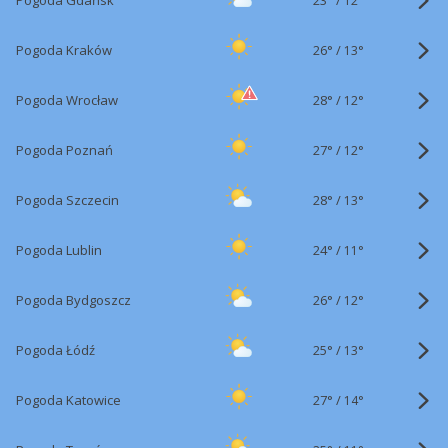
Pogoda Gdańsk
12°
26°
/
Pogoda Kraków
13°
28°
/
Pogoda Wrocław
12°
27°
/
Pogoda Poznań
12°
28°
/
Pogoda Szczecin
13°
24°
/
Pogoda Lublin
11°
26°
/
Pogoda Bydgoszcz
12°
25°
/
Pogoda Łódź
13°
27°
/
Pogoda Katowice
14°