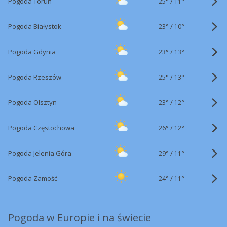
25°
/
Pogoda Toruń
11°
23°
/
Pogoda Białystok
10°
23°
/
Pogoda Gdynia
13°
25°
/
Pogoda Rzeszów
13°
23°
/
Pogoda Olsztyn
12°
26°
/
Pogoda Częstochowa
12°
29°
/
Pogoda Jelenia Góra
11°
24°
/
Pogoda Zamość
11°
Pogoda w Europie i na świecie