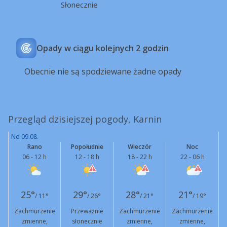
Słonecznie
Opady w ciągu kolejnych 2 godzin
Obecnie nie są spodziewane żadne opady
Przegląd dzisiejszej pogody, Karnin
Nd 09.08.
Rano
Popołudnie
Wieczór
Noc
06 - 12 h
12 - 18 h
18 - 22 h
22 - 06 h
25°
29°
28°
21°
/ 11°
/ 26°
/ 21°
/ 19°
Zachmurzenie
Przeważnie
Zachmurzenie
Zachmurzenie
zmienne,
słonecznie
zmienne,
zmienne,