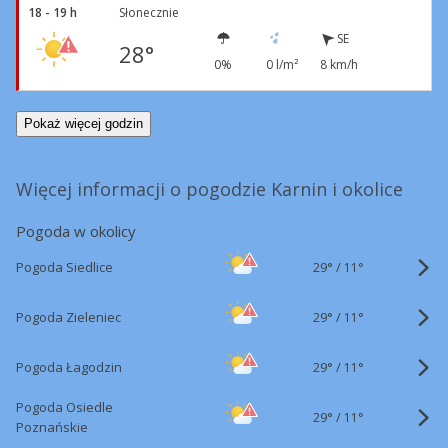
18 - 19 h
Słonecznie
SE
28°
0%
0 l/m²
8 km/h
Pokaż więcej godzin
Więcej informacji o pogodzie Karnin i okolice
Pogoda w okolicy
29°
/
Pogoda Siedlice
11°
29°
/
Pogoda Zieleniec
11°
29°
/
Pogoda Łagodzin
11°
Pogoda Osiedle
29°
/
11°
Poznańskie