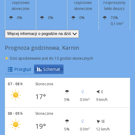
częściowo
częściowo
rozproszony
słonecznie
słonecznie
lekki deszcz
0%
0%
0%
70%
0,1 l/m²
SE
11 km/h
SE
13 km/h
SE
9 km/h
SE
7 km/h
Więcej informacji o pogodzie na dziś
Prognoza godzinowa, Karnin
Dziś spodziewane jest do 13 godzin słonecznych
Przegląd
Schemat
07 - 08 h
Słonecznie
E
17°
5%
0 l/m²
9 km/h
08 - 09 h
Słonecznie
SE
19°
5%
0 l/m²
12 km/h