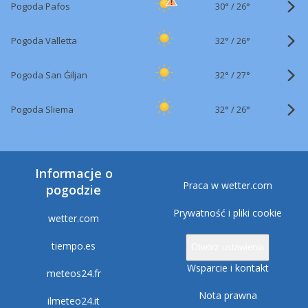
30°
/
Pogoda Pafos
26°
32°
/
Pogoda Valletta
26°
32°
/
Pogoda San Ġiljan
27°
32°
/
Pogoda Sliema
26°
Informacje o
Praca w wetter.com
pogodzie
Prywatność i pliki cookie
wetter.com
tiempo.es
Otwórz ustawienia
Wsparcie i kontakt
meteos24.fr
Nota prawna
ilmeteo24.it