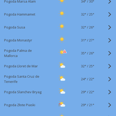
34°
/
Pogoda Marsa Alam
30°
32°
/
Pogoda Hammamet
25°
32°
/
Pogoda Susa
26°
31°
/
Pogoda Monastyr
27°
Pogoda Palma de
35°
/
26°
Mallorca
32°
/
Pogoda Lloret de Mar
25°
Pogoda Santa Cruz de
24°
/
22°
Tenerife
29°
/
Pogoda Slanchev Bryag
22°
29°
/
Pogoda Złote Piaski
21°