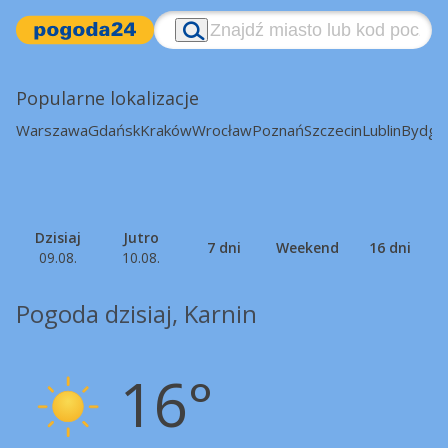
Popularne lokalizacje
Warszawa
Gdańsk
Kraków
Wrocław
Poznań
Szczecin
Lublin
Bydgo
Dzisiaj
Jutro
7 dni
Weekend
16 dni
09.08.
10.08.
Pogoda dzisiaj, Karnin
16°