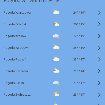
Pogoda w Twoim mieście
24°
/
Pogoda Warszawa
19°
20°
/
Pogoda Gdańsk
15°
22°
/
Pogoda Kraków
19°
25°
/
Pogoda Wrocław
19°
23°
/
Pogoda Poznań
17°
21°
/
Pogoda Szczecin
14°
21°
/
Pogoda Lublin
17°
23°
/
Pogoda Bydgoszcz
17°