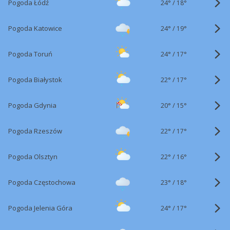
24°
/
Pogoda Łódź
18°
24°
/
Pogoda Katowice
19°
24°
/
Pogoda Toruń
17°
22°
/
Pogoda Białystok
17°
20°
/
Pogoda Gdynia
15°
22°
/
Pogoda Rzeszów
17°
22°
/
Pogoda Olsztyn
16°
23°
/
Pogoda Częstochowa
18°
24°
/
Pogoda Jelenia Góra
17°