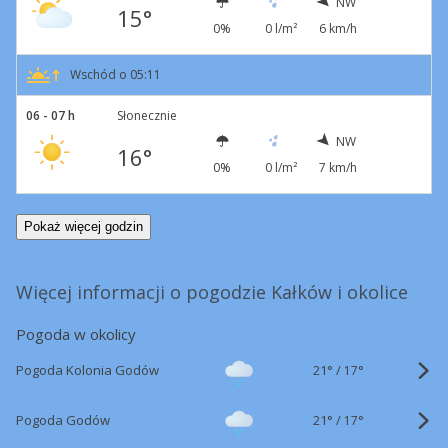
NW
15°
0%
0 l/m²
6 km/h
Wschód o 05:11
06 - 07 h
Słonecznie
NW
16°
0%
0 l/m²
7 km/h
Pokaż więcej godzin
Więcej informacji o pogodzie Kałków i okolice
Pogoda w okolicy
21°
/
Pogoda Kolonia Godów
17°
21°
/
Pogoda Godów
17°