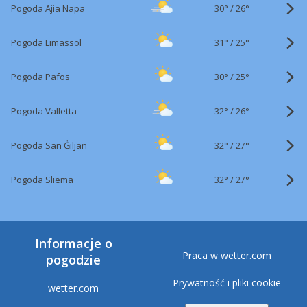
30°
/
Pogoda Ajia Napa
26°
31°
/
Pogoda Limassol
25°
30°
/
Pogoda Pafos
25°
32°
/
Pogoda Valletta
26°
32°
/
Pogoda San Ġiljan
27°
32°
/
Pogoda Sliema
27°
Informacje o
Praca w wetter.com
pogodzie
Prywatność i pliki cookie
wetter.com