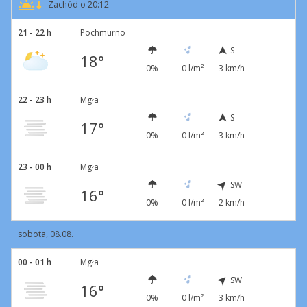
Zachód o 20:12
21 - 22 h
Pochmurno
S
18°
0%
0 l/m²
3 km/h
22 - 23 h
Mgła
S
17°
0%
0 l/m²
3 km/h
23 - 00 h
Mgła
SW
16°
0%
0 l/m²
2 km/h
sobota, 08.08.
00 - 01 h
Mgła
SW
16°
0%
0 l/m²
3 km/h