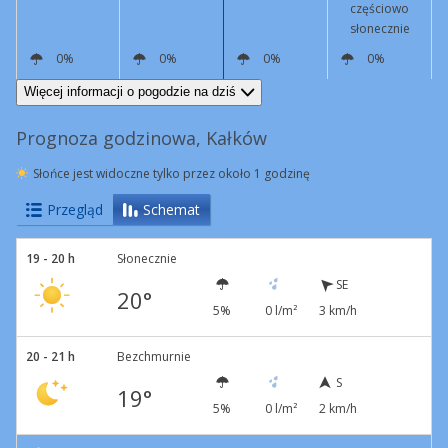
częściowo
słonecznie
0%
0%
0%
0%
S
4 km/h
S
4 km/h
NW
10 km/h
N
13 km/h
Więcej informacji o pogodzie na dziś
Prognoza godzinowa, Kałków
Słońce jest widoczne tylko przez około 1 godzinę
Przegląd
Schemat
19 - 20 h
Słonecznie
SE
20°
5%
0 l/m²
3 km/h
20 - 21 h
Bezchmurnie
S
19°
5%
0 l/m²
2 km/h