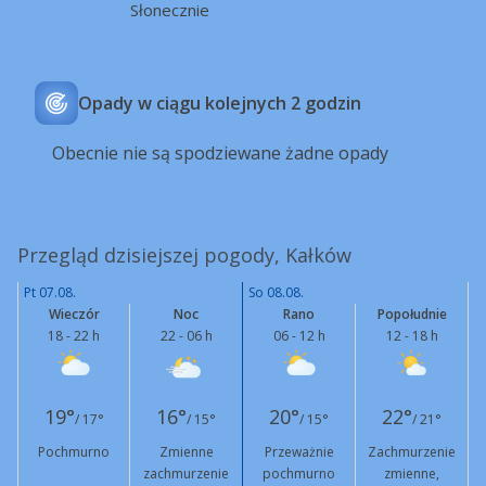
Słonecznie
Opady w ciągu kolejnych 2 godzin
Obecnie nie są spodziewane żadne opady
Przegląd dzisiejszej pogody, Kałków
Pt 07.08.
So 08.08.
Wieczór
Noc
Rano
Popołudnie
18 - 22 h
22 - 06 h
06 - 12 h
12 - 18 h
19°
16°
20°
22°
/ 17°
/ 15°
/ 15°
/ 21°
Pochmurno
Zmienne
Przeważnie
Zachmurzenie
zachmurzenie
pochmurno
zmienne,