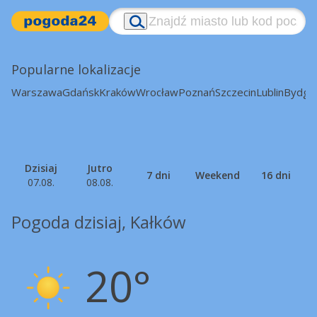
Popularne lokalizacje
Warszawa
Gdańsk
Kraków
Wrocław
Poznań
Szczecin
Lublin
Bydgo
Dzisiaj
Jutro
7 dni
Weekend
16 dni
07.08.
08.08.
Pogoda dzisiaj, Kałków
20°