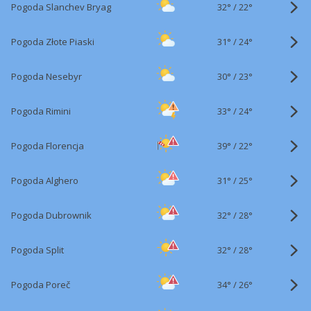
32°
/
Pogoda Slanchev Bryag
22°
31°
/
Pogoda Złote Piaski
24°
30°
/
Pogoda Nesebyr
23°
33°
/
Pogoda Rimini
24°
39°
/
Pogoda Florencja
22°
31°
/
Pogoda Alghero
25°
32°
/
Pogoda Dubrownik
28°
32°
/
Pogoda Split
28°
34°
/
Pogoda Poreč
26°